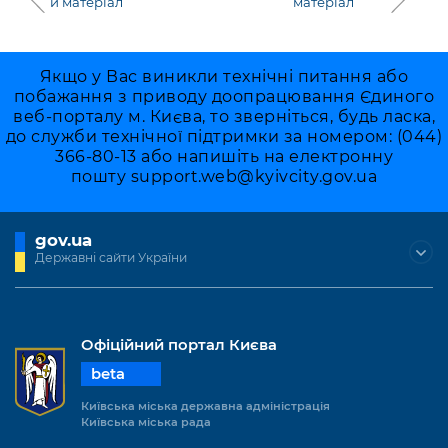
й матеріал
матеріал
Якщо у Вас виникли технічні питання або
побажання з приводу доопрацювання Єдиного
веб-порталу м. Києва, то зверніться, будь ласка,
до служби технічної підтримки за номером: (044)
366-80-13 або напишіть на електронну
пошту
support.web@kyivcity.gov.ua
gov.ua
Державні сайти України
Офіційний портал Києва
beta
Київська міська державна адміністрація
Київська міська рада