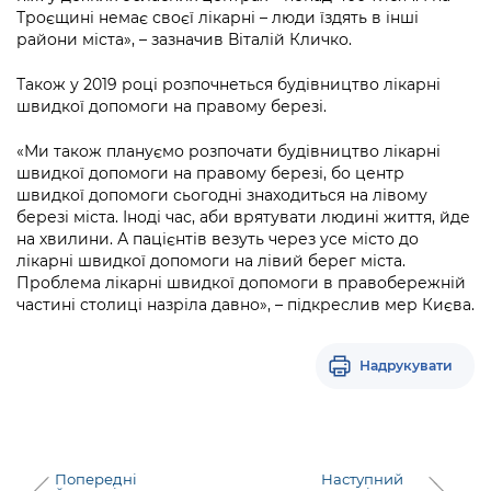
Підприємства, установи, організації
Уряд» – місцевий рівень»
Троєщині немає своєї лікарні – люди їздять в інші
Про відкриті дані
Портал Захисників та Захисниць
райони міста», – зазначив Віталій Кличко.
Kyiv International Relations
Важливе під час воєнного стану
Портал даних Києва
Безбар'єрність
Також у 2019 році розпочнеться будівництво лікарні
Річні звіти
швидкої допомоги на правому березі.
Публічні дашборди
Портал послуг
Гендерна політика
«Ми також плануємо розпочати будівництво лікарні
Міський застосунок Київ Цифровий
швидкої допомоги на правому березі, бо центр
Безбар'єрність
швидкої допомоги сьогодні знаходиться на лівому
Важливе під час воєнного стану
березі міста. Іноді час, аби врятувати людині життя, йде
Київська міська військова адміністрація
на хвилини. А пацієнтів везуть через усе місто до
лікарні швидкої допомоги на лівий берег міста.
Проблема лікарні швидкої допомоги в правобережній
частині столиці назріла давно», – підкреслив мер Києва.
Надрукувати
Попередні
Наступний