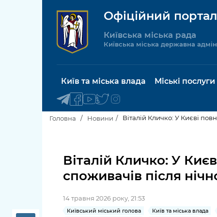
Офіційний портал
Київська міська рада
Київська міська державна адмін
Київ та міська влада
Міські послуги
Віталій Кличко: У Києві пов
Головна
Новини
Київський міський голова
Будинок 
послуги
Віталій Кличко: У Киє
Київська міська рада
споживачів після нічн
Пільги, су
Про Київ
соціальн
14 травня 2026 року, 21:53
Керівництво КМДА
Паспорт, 
Київський міський голова
Київ та міська влада