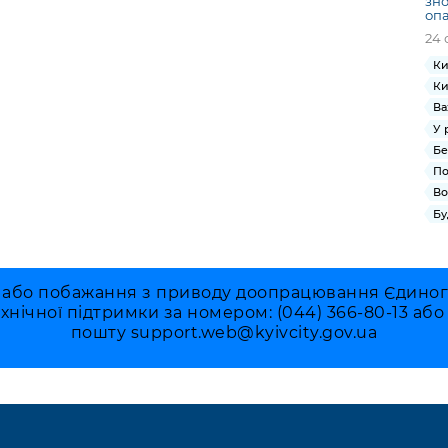
зно
оп
24 
Ки
Ки
Ва
У 
Бе
По
Во
Бу
 або побажання з приводу доопрацювання Єдиного 
ехнічної підтримки за номером: (044) 366-80-13 аб
пошту
support.web@kyivcity.gov.ua