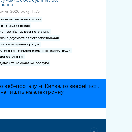
ву майже 6 000 будинків без
алення
січня 2026 року, 11:59
ївський міський голова
їв та міська влада
жливе під час воєнного стану
разі відсутності електропостачання
зпека та правопорядок
стачання теплової енергії та гарячої води
допостачання
динок та комунальні послуги
веб-порталу м. Києва, то зверніться,
о напишіть на електронну