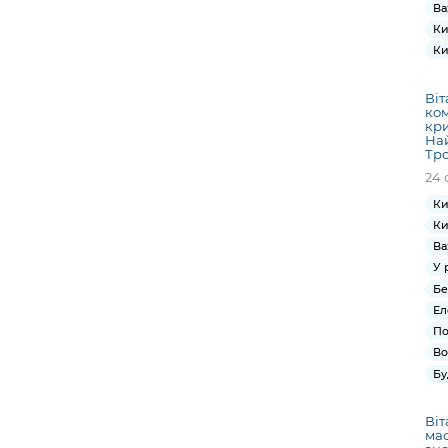
Ва
Ки
Ки
Віт
ком
кри
Най
Тр
24 
Ки
Ки
Ва
У 
Бе
Ел
По
Во
Бу
Віт
мас