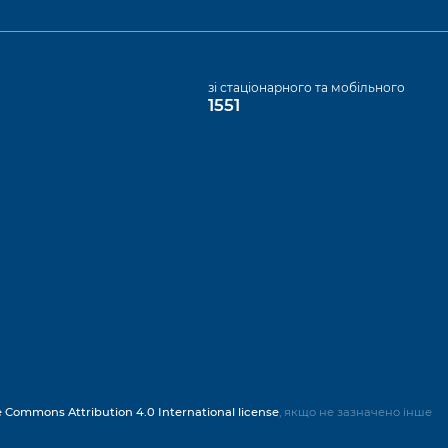
а
зі стаціонарного та мобільного
1551
e Commons Attribution 4.0 International license
, якщо не зазначено інше