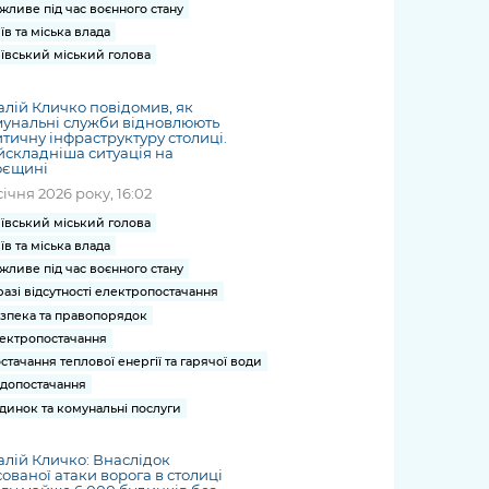
жливе під час воєнного стану
їв та міська влада
ївський міський голова
алій Кличко повідомив, як
унальні служби відновлюють
тичну інфраструктуру столиці.
складніша ситуація на
оєщині
січня 2026 року, 16:02
ївський міський голова
їв та міська влада
жливе під час воєнного стану
разі відсутності електропостачання
зпека та правопорядок
ектропостачання
стачання теплової енергії та гарячої води
допостачання
динок та комунальні послуги
алій Кличко: Внаслідок
ованої атаки ворога в столиці