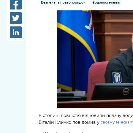
довідки
Безпека та правопорядок
Водопостачання
Структура
Лікарні 
Рішення та розпорядження
Освіта та
Проєкти розпоряджень, що
заклади
перебувають на погодженні
КМВА
Дороги, 
парковки
Навколи
середови
У столиці повністю відновили подачу вод
Віталій Кличко повідомив у
своєму Telegra