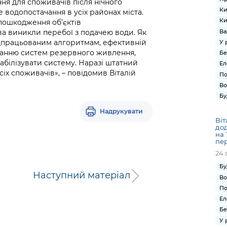
ня для споживачів після нічного
Ки
 водопостачання в усіх районах міста.
Ки
 пошкодження об’єктів
Ва
ва виникли перебої з подачею води. Як
відпрацьованим алгоритмам, ефективній
У 
танню систем резервного живлення,
Бе
абілізувати систему. Наразі штатний
Ел
х споживачів», – повідомив Віталій
По
Во
Бу
Надрукувати
Віт
дод
на 
пер
24 
Бу
Наступний матеріал
Во
По
Ел
Бе
У 