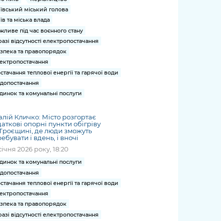
ївський міський голова
їв та міська влада
жливе під час воєнного стану
разі відсутності електропостачання
зпека та правопорядок
ектропостачання
стачання теплової енергії та гарячої води
допостачання
динок та комунальні послуги
алій Кличко: Місто розгортає
аткові опорні пункти обігріву
Троєщині, де люди зможуть
ебувати і вдень, і вночі
січня 2026 року, 18:20
динок та комунальні послуги
допостачання
стачання теплової енергії та гарячої води
ектропостачання
зпека та правопорядок
разі відсутності електропостачання