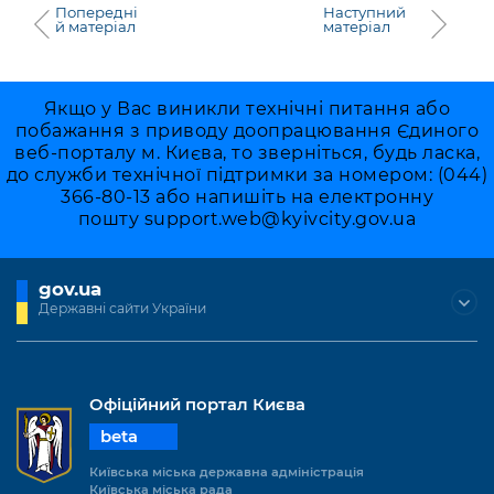
Попередні
Наступний
й матеріал
матеріал
Якщо у Вас виникли технічні питання або
побажання з приводу доопрацювання Єдиного
веб-порталу м. Києва, то зверніться, будь ласка,
до служби технічної підтримки за номером: (044)
366-80-13 або напишіть на електронну
пошту
support.web@kyivcity.gov.ua
gov.ua
Державні сайти України
Офіційний портал Києва
beta
Київська міська державна адміністрація
Київська міська рада