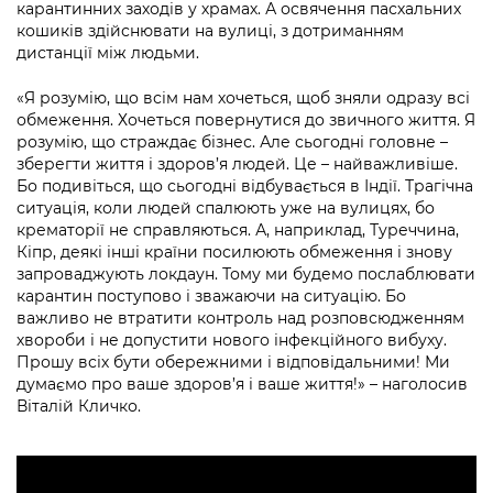
Підприємства, установи, організації
карантинних заходів у храмах. А освячення пасхальних
Уряд» – місцевий рівень»
Про відкриті дані
кошиків здійснювати на вулиці, з дотриманням
Портал Захисників та Захисниць
дистанції між людьми.
Kyiv International Relations
Важливе під час воєнного стану
Портал даних Києва
Безбар'єрність
«Я розумію, що всім нам хочеться, щоб зняли одразу всі
Річні звіти
Публічні дашборди
обмеження. Хочеться повернутися до звичного життя. Я
Портал послуг
розумію, що страждає бізнес. Але сьогодні головне –
Гендерна політика
зберегти життя і здоров’я людей. Це – найважливіше.
Міський застосунок Київ Цифровий
Бо подивіться, що сьогодні відбувається в Індії. Трагічна
Безбар'єрність
ситуація, коли людей спалюють уже на вулицях, бо
Важливе під час воєнного стану
крематорії не справляються. А, наприклад, Туреччина,
Київська міська військова адміністрація
Кіпр, деякі інші країни посилюють обмеження і знову
запроваджують локдаун. Тому ми будемо послаблювати
карантин поступово і зважаючи на ситуацію. Бо
важливо не втратити контроль над розповсюдженням
хвороби і не допустити нового інфекційного вибуху.
Прошу всіх бути обережними і відповідальними! Ми
думаємо про ваше здоров’я і ваше життя!» – наголосив
Віталій Кличко.