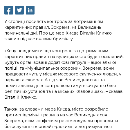
інформації
Рішення та розпорядження
Освіта та навчальні заклади
Громадська експертиза
Медіагалерея
Інформація з обмеженим доступом
Портал Послуг
Проєкти розпоряджень, що
Дороги, транспорт та парковки
Громадський бюджет
Підписатися на новини та анонси від
У столиці посилять контроль за дотриманням
перебувають на погодженні КМВА
Подати запит онлайн
КМДА / Subscribe to announcements
карантинних правил. Зокрема, на Великдень і
Навколишнє середовище міста
Консультації з громадськістю
from the KCSA
поминальні дні. Про це мер Києва Віталій Кличко
Рішення Київради
Проекти нормативно-правових та
заявив під час онлайн-брифінгу.
Містобудування та земельні ділянки
Громадська рада
інших актів
Порядок акредитації медіа /
Контактна інформація
Accreditation process
«Хочу повідомити, що контроль за дотриманням
Культура, спорт, дозвілля
Петиції
Нормативна база
карантинних правил на вулицях міста буде посилений.
Графік роботи та прийому громадян
Будуть організовані додаткові патрулі Національної
Подати журналістський запит /
Бізнес та ліцензування
Відкритий бюджет
Питання і відповіді про публічну
поліції та «Муніципальної охорони». Зокрема, вони
Submitting a media request
Вакансії
працюватимуть у місцях масового скупчення людей, у
інформацію
Фінанси та бюджет
Контактний центр
парках та скверах. А під час Великодніх свят та
Зйомки в лікарнях в умовах воєнного
Статистика
поминальних днів контролюватимуть ситуацію біля
Порядок оскарження рішень, дій чи
стану / Rules for media coverage of
Безпека та правопорядок
Допомога учасникам АТО
релігійних установ та на міських кладовищах», – сказав
бездіяльності розпорядників інформації
hospitals at work under martial law
Звернення громадян
Віталій Кличко.
Ритуальні послуги
Рада з питань внутрішньо переміщених
Звіти про опрацювання запитів на
Контакти для медіа / Contacts for mass
Регуляторна діяльність
Також, за словами мера Києва, місто розробило
осіб при Київській міській військовій
публічну інформацію
media
Іноземцям / For foreigners
протиепідемічні правила на час Великодніх свят.
адміністрації
Промисловість і наука Києва
Зокрема, всім конфесіям рекомендували проводити
Інформація для споживачів
Пам'ятки культурної спадщини
богослужіння в онлайн-режимі та дотримуватися
«Ініціатива «Партнерство «Відкритий