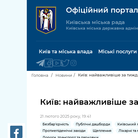
Офіційний портал
Київська міська рада
Київська міська державна адмін
Київ та міська влада
Міські послуги
Київ: найважливіше за тижден
Головна
Новини
Київський міський голова
Будинок 
послуги
Київ: найважливіше за 
Київська міська рада
Пільги, су
21 лютого 2025 року, 19:41
Про Київ
соціальн
Безбар'єрність
Публічні дашборди
Київський 
Протиепідемічні заходи
Щеплення
Лікарні та
Керівництво КМДА
Паспорт, 
Дороги, транспорт та парковки