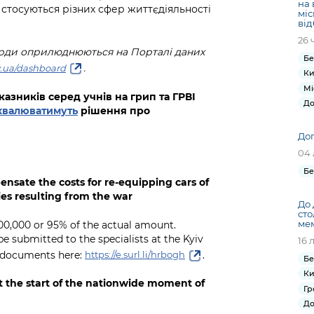
на 
 стосуються різних сфер життєдіяльності
міс
від
26 
борди оприлюднюються на Порталі даних
Бе
.
ov.ua/dashboard
Ки
Мі
азників серед учнів на грип та ГРВІ
До
хвалюватимуть
рішення про
Доп
04 
Бе
pensate the costs for re-equipping cars of
ties resulting from the war
До 
сто
мем
00,000 or 95% of the actual amount.
 submitted to the specialists at the Kyiv
16 
ed documents here:
.
https://e.surl.li/hrbogh
Бе
Ки
t the start of the nationwide moment of
Гр
До