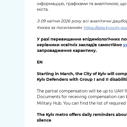
інформацією, графіками та аналітикою, що
міста.
З 09 квітня 2026 року всі аналітичні даш
Києва за посиланням:
https://data.kyivcity.g
У разі перевищення епідеміологічних пок
керівники освітніх закладів самостійно
у
запровадження карантину.
EN
Starting in March, the City of Kyiv will com
Kyiv Defenders with Group I and II disabili
The partial compensation will be up to UAH 1
Documents for receiving compensation can be
Military Hub. You can find the list of requir
The Kyiv metro offers daily reminders abou
silence