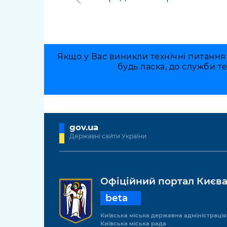
Якщо у Вас виникли технічні питання
будь ласка, до служби т
gov.ua
Державні сайти України
Офіційний портал Києв
beta
Київська міська державна адміністрація
Київська міська рада