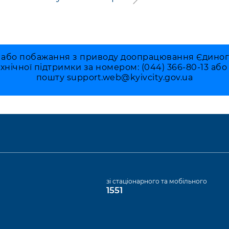
 або побажання з приводу доопрацювання Єдиного 
ехнічної підтримки за номером: (044) 366-80-13 аб
пошту
support.web@kyivcity.gov.ua
а
зі стаціонарного та мобільного
1551