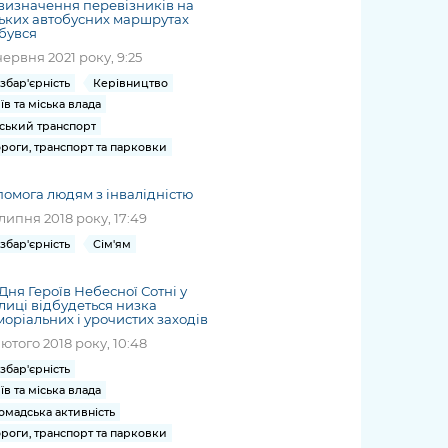
визначення перевізників на
ьких автобусних маршрутах
бувся
червня 2021 року, 9:25
збар'єрність
Керівництво
їв та міська влада
ський транспорт
роги, транспорт та парковки
омога людям з інвалідністю
липня 2018 року, 17:49
збар'єрність
Сім'ям
Дня Героїв Небесної Сотні у
лиці відбудеться низка
оріальних і урочистих заходів
лютого 2018 року, 10:48
збар'єрність
їв та міська влада
омадська активність
роги, транспорт та парковки