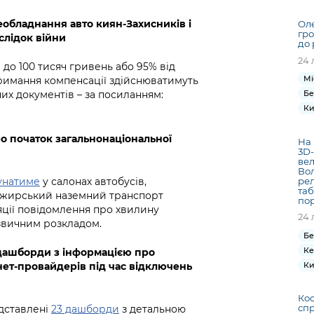
Громадська
Вакансії
Відкритий бюд
ся на
експертиза
Фінанси та бюджет
Інформація з
Поря
новин
обладнання авто киян-Захисників і
Оле
Статистика
Контактний це
гро
та медицина
обмеженим
оска
анонс
аслідок війни
до 
Громадський
Безпека та
доступом
рішен
КМДА
24 
Звернення громадян
 навчальні
бюджет
правопорядок
 до 100 тисяч гривень або 95% від
безді
Subsc
Мі
римання компенсації здійснюватимуть
Подати запит
розпо
to
Регуляторна діяльність
них документів – за посиланням:
Бе
Ритуальні послуги
онлайн
інфор
anno
Ки
транспорт та
ment
Іноземцям / For
Проекти
Звіти
from 
о початок загальнонаціональної
foreigners
На 
нормативно-
опра
KCSA
3D-
шнє
вел
правових та
запит
Вол
ще міста
інших актів
публі
ре
унатиме
у салонах автобусів,
таб
Пасажирський наземний транспорт
інфо
пор
яції повідомлення про хвилину
24 
звичним розкладом.
Бе
Ке
дашборди з інформацією про
Ки
рнет-провайдерів під час відключень
Кос
спр
дставлені
23 дашборди
з детальною