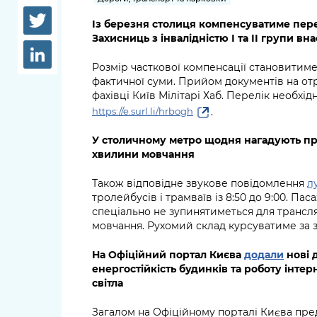
довідки
Структура
Із березня столиця компенсуватиме пере
Лікарні 
Захисниць з інвалідністю І та ІІ групи вн
Рішення та розпорядження
Освіта та
Розмір часткової компенсації становитиме
Проєкти розпоряджень, що
фактичної суми. Прийом документів на от
заклади
перебувають на погодженні
фахівці Київ Мілітарі Хаб. Перелік необхід
КМВА
.
https://e.surl.li/hrbogh
Дороги, 
парковки
У столичному метро щодня нагадують пр
хвилини мовчання
Навколи
середови
Також відповідне звукове повідомлення
л
тролейбусів і трамваїв із 8:50 до 9:00. 
спеціально не зупинятиметься для трансл
мовчання. Рухомий склад курсуватиме за 
На Офіційний портал Києва
додали
нові 
енергостійкість будинків та роботу інте
світла
Загалом на Офіційному порталі Києва пре