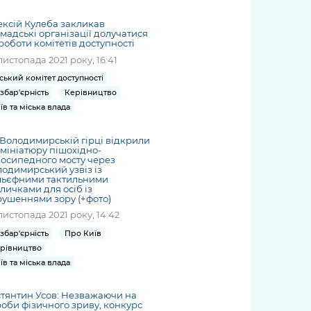
жет
Річні звіти
Києва
журналіст
міській військовій
coverage
Портал послуг
док
и та
ський
адміністрації
ксій Кулеба закликав
of
нтр
Гендерна політика
мадські організації долучатися
Публічні
рження
и від
запит /
hospitals
роботи комітетів доступності
Міський застосунок Київ
дашборди
ь, дій чи
 /
«Ініціатива
Submitting
at work
листопада 2021 року, 16:41
Безбар'єрність
Цифровий
яльності
ribe
«Партнерство
a media
under
ський комітет доступності
рядників
«Відкритий Уряд» –
request
martial law
Київська міська військова
збар'єрність
Керівництво
Важливе під час
мації
unce
місцевий рівень»
адміністрація
їв та міська влада
воєнного стану
s
Контакти
 про
Важливе під час
the
для медіа
Володимирській гірці відкрили
цювання
воєнного стану
мініатюру пішохідно-
/ Contacts
осипедного мосту через
ів на
for mass
одимирський узвіз із
чну
льєфними тактильними
media
личками для осіб із
рмацію
ушеннями зору (+фото)
листопада 2021 року, 14:42
збар'єрність
Про Київ
рівництво
їв та міська влада
тянтин Усов: Незважаючи на
оби фізичного зриву, конкурс