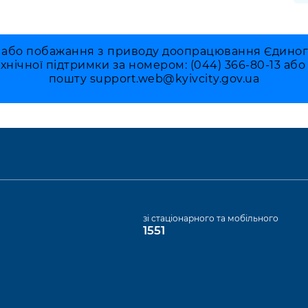
 або побажання з приводу доопрацювання Єдиного 
ехнічної підтримки за номером: (044) 366-80-13 аб
пошту
support.web@kyivcity.gov.ua
а
зі стаціонарного та мобільного
1551