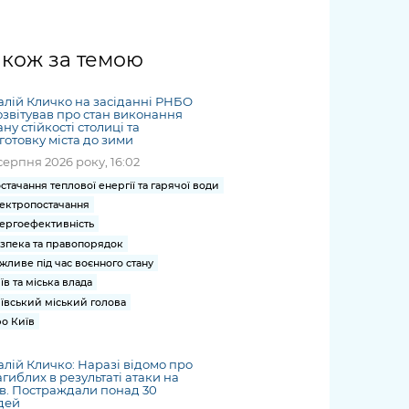
жет
Річні звіти
Києва
журналіст
міській військовій
coverage
Портал послуг
док
и та
ський
адміністрації
of
нтр
Гендерна політика
Публічні
рження
и від
запит /
hospitals
акож за темою
Міський застосунок Київ
дашборди
ь, дій чи
 /
«Ініціатива
Submitting
at work
Безбар'єрність
Цифровий
яльності
ribe
«Партнерство
a media
under
алій Кличко на засіданні РНБО
рядників
«Відкритий Уряд» –
request
звітував про стан виконання
martial law
Київська міська військова
Важливе під час
ну стійкості столиці та
мації
unce
місцевий рівень»
готовку міста до зими
адміністрація
воєнного стану
s
Контакти
серпня 2026 року, 16:02
 про
Важливе під час
the
для медіа
стачання теплової енергії та гарячої води
цювання
воєнного стану
/ Contacts
ектропостачання
ів на
for mass
ергоефективність
чну
media
зпека та правопорядок
рмацію
жливе під час воєнного стану
їв та міська влада
ївський міський голова
о Київ
алій Кличко: Наразі відомо про
агиблих в результаті атаки на
в. Постраждали понад 30
дей