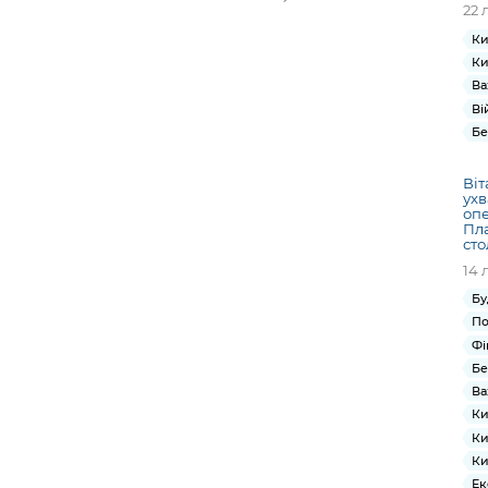
22 
Ки
Ки
Ва
Ві
Бе
Віт
ухв
опе
Пла
ст
14 
Бу
По
Фі
Бе
Ва
Ки
Ки
Ки
Ек