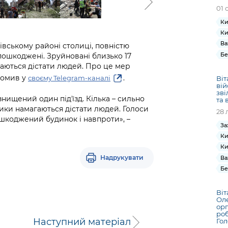
01 
Ки
Ки
Ва
вському районі столиці, повністю
Бе
 пошкоджені. Зруйновані близько 17
гаються дістати людей. Про це мер
ідомив у
.
своєму Telegram-каналі
Віт
ві
зві
нищений один підʼїзд. Кілька – сильно
та 
ники намагаються дістати людей. Голоси
28 
ошкоджений будинок і навпроти», –
За
Ки
Ки
Надрукувати
Ва
Бе
Віт
Ол
орг
роб
Наступний матеріал
Го