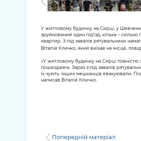
У житловому будинку на Сирці, у Шевченкі
зруйнований один підʼїзд, кілька – сильно
квартир. З-під завалів рятувальники нама
Віталій Кличко, який виїхав на місце, пов
«У житловому будинку на Сирці повністю з
пошкоджені. Зараз з-під завалів рятуваль
їх чують. Інших мешканців евакуювали. П
написав Віталій Кличко.
Попередній матеріал