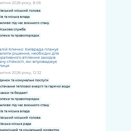
липня 2026 року, 8:06
ївський міський голова
їв та міська влада
жливе під час воєнного стану
йськова служба
зпека та правопорядок
алій Кличко: Київрада планує
алити рішення, необхідні для
ративного втілення заходів
ну стійкості, які впроваджує
олиця
липня 2026 року, 12:32
динок та комунальні послуги
стачання теплової енергії та гарячої води
нанси та бюджет
зпека та правопорядок
жливе під час воєнного стану
їв та міська влада
ївський міський голова
ївська міська рада
ономічний та соціальний розвиток