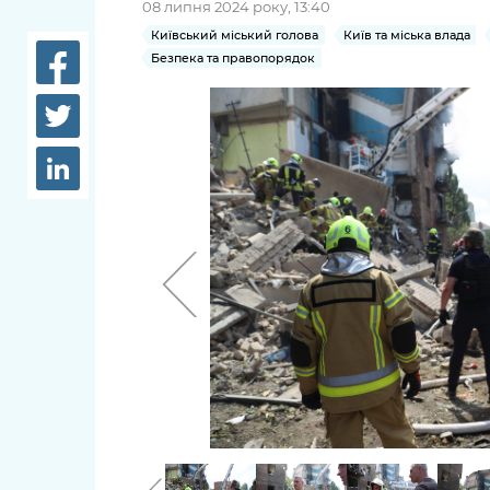
08 липня 2024 року, 13:40
довідки
Структура
Київський міський голова
Київ та міська влада
Лікарні 
Безпека та правопорядок
Рішення та розпорядження
Освіта та
Проєкти розпоряджень, що
заклади
перебувають на погодженні
КМВА
Дороги, 
парковки
Навколи
середови