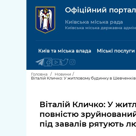
Офіційний портал
Київська міська рада
Київська міська державна адмін
Київ та міська влада
Міські послуги
Головна
Новини
Віталій Кличко: У житловому будинку в Шевченківс
Київський міський голова
Будинок 
послуги
Віталій Кличко: У жи
Київська міська рада
Пільги, су
повністю зруйнований 
Про Київ
соціальн
під завалів рятують л
Керівництво КМДА
Паспорт, 