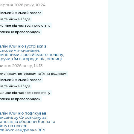
серпня 2026 року, 10:24
ївський міський голова
їв та міська влада
жливе під час воєнного стану
зпека та правопорядок
алій Кличко зустрівся з
йськовими-киянами,
льненими з російського полону,
вручив їм нагороди від столиці
липня 2026 року, 14:13
хисникам, ветеранам та їхнім родинам
ївський міський голова
їв та міська влада
жливе під час воєнного стану
зпека та правопорядок
алій Кличко подякував
ександру Сирському за
анізацію оборони Києва та
оту на посаді
ловнокомандувача ЗСУ