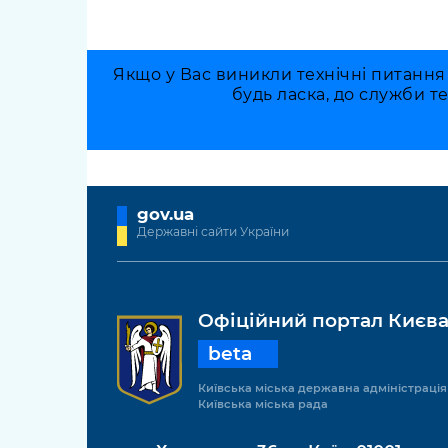
Якщо у Вас виникли технічні питання
будь ласка, до служби т
gov.ua
Державні сайти України
Офіційний портал Києв
beta
Київська міська державна адміністрація
Київська міська рада