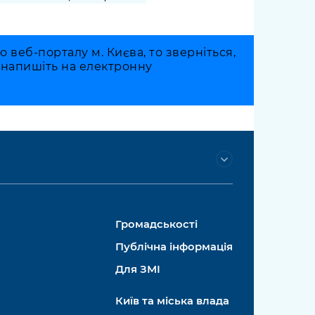
веб-порталу м. Києва, то зверніться,
о напишіть на електронну
Громадськості
Публічна інформація
Для ЗМІ
Київ та міська влада