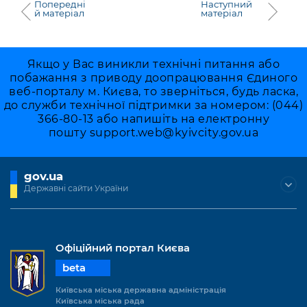
Попередні
Наступний
й матеріал
матеріал
Якщо у Вас виникли технічні питання або
побажання з приводу доопрацювання Єдиного
веб-порталу м. Києва, то зверніться, будь ласка,
до служби технічної підтримки за номером: (044)
366-80-13 або напишіть на електронну
пошту
support.web@kyivcity.gov.ua
gov.ua
Державні сайти України
Офіційний портал Києва
beta
Київська міська державна адміністрація
Київська міська рада