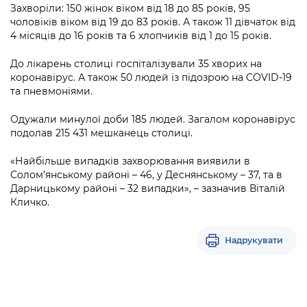
Підприємства, установи, організації
Захворіли: 150 жінок віком від 18 до 85 років, 95
Уряд» – місцевий рівень»
Про відкриті дані
Портал Захисників та Захисниць
чоловіків віком від 19 до 83 років. А також 11 дівчаток від
Kyiv International Relations
4 місяців до 16 років та 6 хлопчиків від 1 до 15 років.
Важливе під час воєнного стану
Портал даних Києва
Безбар'єрність
Річні звіти
До лікарень столиці госпіталізували 35 хворих на
Публічні дашборди
Портал послуг
коронавірус. А також 50 людей із підозрою на COVID-19
Гендерна політика
та пневмоніями.
Міський застосунок Київ Цифровий
Безбар'єрність
Одужали минулої доби 185 людей. Загалом коронавірус
подолав 215 431 мешканець столиці.
Важливе під час воєнного стану
Київська міська військова адміністрація
«Найбільше випадків захворювання виявили в
Солом’янському районі – 46, у Деснянському – 37, та в
Дарницькому районі – 32 випадки», – зазначив Віталій
Кличко.
Надрукувати