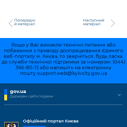
Попередні
Наступний
й матеріал
матеріал
Якщо у Вас виникли технічні питання або
побажання з приводу доопрацювання Єдиного
веб-порталу м. Києва, то зверніться, будь ласка,
до служби технічної підтримки за номером: (044)
366-80-13 або напишіть на електронну
пошту
support.web@kyivcity.gov.ua
gov.ua
Державні сайти України
Офіційний портал Києва