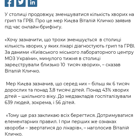
інформації
Рішення та розпорядження
Освіта та навчальні заклади
Громадська експертиза
Медіагалерея
Інформація з обмеженим доступом
Портал Послуг
У столиці продовжує зменшуватися кількість хворих на
Проєкти розпоряджень, що
Дороги, транспорт та парковки
Громадський бюджет
грип та ГРВІ. Про це мер Києва Віталій Кличко заявив
Підписатися на новини та анонси від
перебувають на погодженні КМВА
Подати запит онлайн
під час онлайн-брифінгу.
КМДА / Subscribe to announcements
Навколишнє середовище міста
Консультації з громадськістю
from the KCSA
Рішення Київради
«Хочу зазначити, що трохи зменшується в столиці
Проекти нормативно-правових та
Містобудування та земельні ділянки
Громадська рада
кількість хворих, у яких лікарі діагностують грип та ГРВІ.
інших актів
Порядок акредитації медіа /
Контактна інформація
За даними «Київського міського лабораторного центру
Accreditation process
Культура, спорт, дозвілля
Петиції
МОЗ України», минулого тижня в столиці
Нормативна база
Графік роботи та прийому громадян
зареєстрували близько 10 тисяч хворих», – сказав
Подати журналістський запит /
Бізнес та ліцензування
Віталій Кличко.
Відкритий бюджет
Питання і відповіді про публічну
Submitting a media request
Вакансії
інформацію
Фінанси та бюджет
Мер Києва зазначив, що серед них – більш як 6 тисяч
Контактний центр
Зйомки в лікарнях в умовах воєнного
Статистика
дорослих та понад 3,8 тисячі дітей. Понад 43% хворих
Порядок оскарження рішень, дій чи
стану / Rules for media coverage of
дітей – шкільного віку. До медзакладів госпіталізували
Безпека та правопорядок
Допомога учасникам АТО
бездіяльності розпорядників інформації
hospitals at work under martial law
639 людей, зокрема, і 56 дітей.
Звернення громадян
Ритуальні послуги
Рада з питань внутрішньо переміщених
Звіти про опрацювання запитів на
Контакти для медіа / Contacts for mass
«Тому ще раз закликаю всіх берегтися. Дотримуватися
Регуляторна діяльність
осіб при Київській міській військовій
публічну інформацію
media
елементарних правил. І при перших же ознаках
Іноземцям / For foreigners
адміністрації
хвороби – звертатися до лікарів», – наголосив Віталій
Промисловість і наука Києва
Інформація для споживачів
Кличко.
Пам'ятки культурної спадщини
«Ініціатива «Партнерство «Відкритий