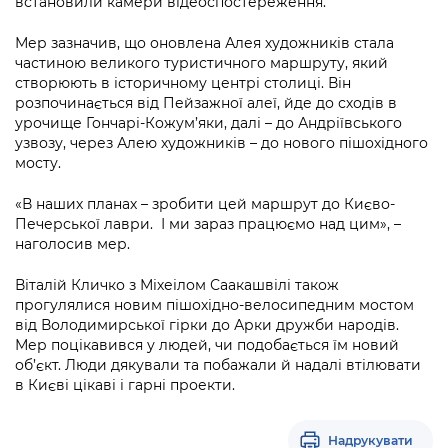
встановили камери відеоспостереження.
Мер зазначив, що оновлена Алея художників стала
частиною великого туристичного маршруту, який
створюють в історичному центрі столиці. Він
розпочинається від Пейзажної алеї, йде до сходів в
урочище Гончарі-Кожум’яки, далі – до Андріївського
узвозу, через Алею художників – до нового пішохідного
мосту.
«В наших планах – зробити цей маршрут до Києво-
Печерської лаври. І ми зараз працюємо над цим», –
наголосив мер.
Віталій Кличко з Міхеілом Саакашвілі також
прогулялися новим пішохідно-велосипедним мостом
від Володимирської гірки до Арки дружби народів.
Мер поцікавився у людей, чи подобається їм новий
об’єкт. Люди дякували та побажали й надалі втілювати
в Києві цікаві і гарні проекти.
Надрукувати