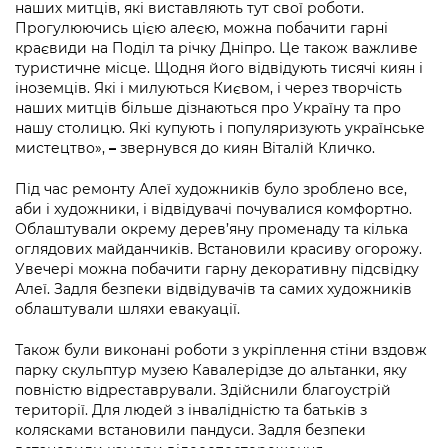
Підприємства, установи, організації
наших митців, які виставляють тут свої роботи.
Уряд» – місцевий рівень»
Про відкриті дані
Прогулюючись цією алеєю, можна побачити гарні
Портал Захисників та Захисниць
краєвиди на Поділ та річку Дніпро. Це також важливе
Kyiv International Relations
Важливе під час воєнного стану
Портал даних Києва
туристичне місце. Щодня його відвідують тисячі киян і
Безбар'єрність
іноземців. Які і милуються Києвом, і через творчість
Річні звіти
Публічні дашборди
наших митців більше дізнаються про Україну та про
Портал послуг
нашу столицю. Які купують і популяризують українське
Гендерна політика
мистецтво»,
–
звернувся до киян Віталій Кличко.
Міський застосунок Київ Цифровий
Безбар'єрність
Під час ремонту Алеї художників було зроблено все,
Важливе під час воєнного стану
аби і художники, і відвідувачі почувалися комфортно.
Київська міська військова адміністрація
Облаштували окрему дерев’яну променаду та кілька
оглядових майданчиків. Встановили красиву огорожу.
Увечері можна побачити гарну декоративну підсвідку
Алеї. Задля безпеки відвідувачів та самих художників
облаштували шляхи евакуації.
Також були виконані роботи з укріплення стіни вздовж
парку скульптур музею Кавалерідзе до альтанки, яку
повністю відреставрували. Здійснили благоустрій
території. Для людей з інвалідністю та батьків з
колясками встановили пандуси. Задля безпеки