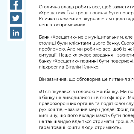
довідки
Столична влада робить все, щоб захистити
Структура
«Хрещатик». Їхні гроші повинні бути повер
Лікарні 
Кличко в коментарі журналістам щодо від
Рішення та розпорядження
неплатоспроможних.
Освіта та
Проєкти розпоряджень, що
заклади
Банк «Хрещатик» не є муніципальним, але 
перебувають на погодженні
столиці були клієнтами цього банку. Сьог
КМВА
Дороги, 
проблемою. Але ми робимо все, щоб із на
парковки
ситуації. Наше ключове завдання – захист
банку «Хрещатик» повинні бути повернені.
підкреслив Віталій Кличко.
Навколи
середови
Він зазначив, що обговорив це питання з 
«Я спілкувався з головою Нацбанку. Ми п
з банку не виводилися ні в які офшори. Мі
правоохоронних органів та податкової слу
рух коштів, – зазначив мер і додав: Фонд 
киянину, що його вклади мають бути пове
не так швидко вдається отримати гроші. А
гарантовані кошти люди отримають».