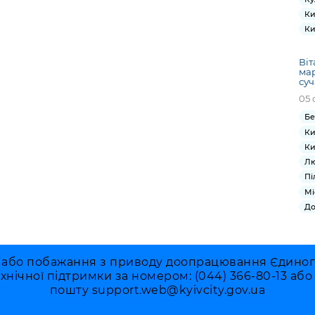
Ки
Ки
Віт
ма
суч
05 
Бе
Ки
Ки
Лю
Пі
Мі
До
 або побажання з приводу доопрацювання Єдиного 
ехнічної підтримки за номером: (044) 366-80-13 аб
пошту
support.web@kyivcity.gov.ua