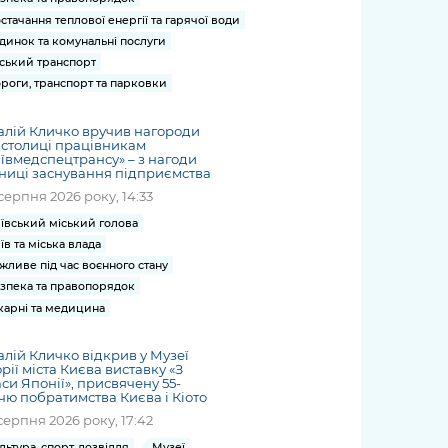
стачання теплової енергії та гарячої води
динок та комунальні послуги
ський транспорт
роги, транспорт та парковки
алій Кличко вручив нагороди
 столиці працівникам
ївмедспецтрансу» – з нагоди
ниці заснування підприємства
серпня 2026 року, 14:33
ївський міський голова
їв та міська влада
жливе під час воєнного стану
зпека та правопорядок
карні та медицина
алій Кличко відкрив у Музеї
орії міста Києва виставку «З
си Японії», присвячену 55-
чю побратимства Києва і Кіото
серпня 2026 року, 17:42
льтура, спорт, дозвілля
Музеї