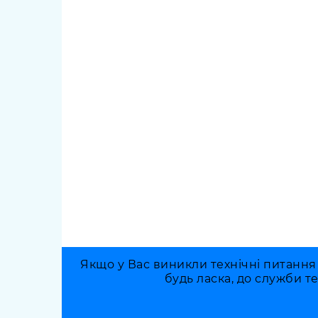
Якщо у Вас виникли технічні питання
будь ласка, до служби т