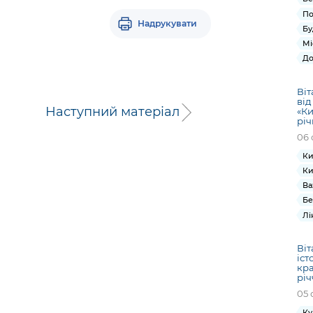
По
Надрукувати
Бу
Мі
До
Віт
від
Наступний матеріал
«Ки
річ
06 
Ки
Ки
Ва
Бе
Лі
Віт
іст
кра
річ
05 
Ку