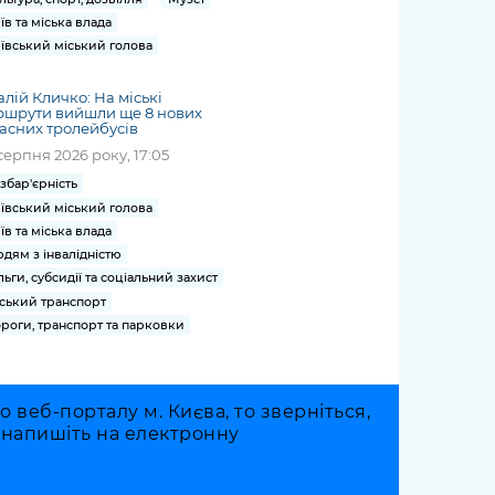
їв та міська влада
ївський міський голова
алій Кличко: На міські
ршрути вийшли ще 8 нових
асних тролейбусів
серпня 2026 року, 17:05
збар'єрність
ївський міський голова
їв та міська влада
дям з інвалідністю
льги, субсидії та соціальний захист
ський транспорт
роги, транспорт та парковки
веб-порталу м. Києва, то зверніться,
о напишіть на електронну