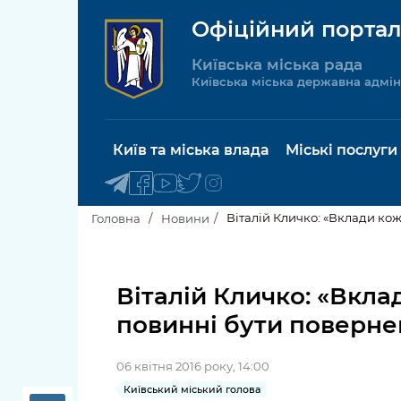
Офіційний портал
Київська міська рада
Київська міська державна адмін
Київ та міська влада
Міські послуги
Віталій Кличко: «Вклади ко
Головна
Новини
Київський міський голова
Будинок 
послуги
Віталій Кличко: «Вкл
Київська міська рада
повинні бути поверне
Пільги, су
Про Київ
соціальн
06 квітня 2016 року, 14:00
Керівництво КМДА
Паспорт, 
Київський міський голова