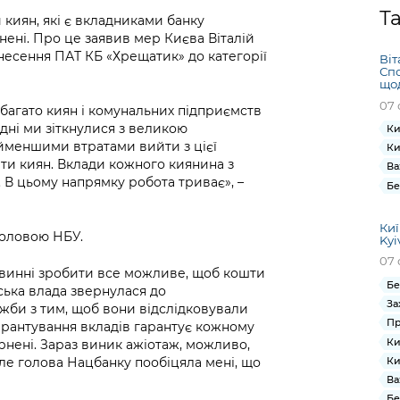
Громадська
Вакансії
Відкритий бюд
ся на
Т
 киян, які є вкладниками банку
експертиза
Фінанси та бюджет
Інформація з
Поря
новин
нені. Про це заявив мер Києва Віталій
Статистика
Контактний це
та медицина
обмеженим
оска
анонс
несення ПАТ КБ «Хрещатик» до категорії
Віт
Громадський
Безпека та
доступом
рішен
КМДА
Спо
Звернення громадян
 навчальні
бюджет
правопорядок
щод
безді
Subsc
07 
Подати запит
розпо
to
багато киян і комунальних підприємств
Регуляторна діяльність
Ритуальні послуги
онлайн
одні ми зіткнулися з великою
інфор
anno
Ки
транспорт та
йменшими втратами вийти з цієї
Ки
ment
Іноземцям / For
ити киян. Вклади кожного киянина з
Проекти
Звіти
Ва
from 
foreigners
 В цьому напрямку робота триває», –
нормативно-
Бе
опра
KCSA
шнє
правових та
запит
ще міста
інших актів
Киї
публі
головою НБУ.
Kyi
інфо
07 
овинні зробити все можливе, щоб кошти
Бе
ська влада звернулася до
За
жби з тим, щоб вони відслідковували
Пр
гарантування вкладів гарантує кожному
Ки
рнені. Зараз виник ажіотаж, можливо,
Ки
ле голова Нацбанку пообіцяла мені, що
Ва
Бе