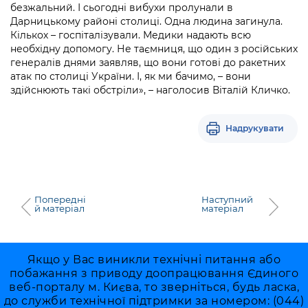
Підприємства, установи, організації
безжальний. І сьогодні вибухи пролунали в
Уряд» – місцевий рівень»
Про відкриті дані
Портал Захисників та Захисниць
Дарницькому районі столиці. Одна людина загинула.
Kyiv International Relations
Кількох – госпіталізували. Медики надають всю
Важливе під час воєнного стану
Портал даних Києва
необхідну допомогу. Не таємниця, що один з російських
Безбар'єрність
Річні звіти
генералів днями заявляв, що вони готові до ракетних
Публічні дашборди
атак по столиці України. І, як ми бачимо, – вони
Портал послуг
здійснюють такі обстріли», – наголосив Віталій Кличко.
Гендерна політика
Міський застосунок Київ Цифровий
Безбар'єрність
Надрукувати
Важливе під час воєнного стану
Київська міська військова адміністрація
Попередні
Наступний
й матеріал
матеріал
Якщо у Вас виникли технічні питання або
побажання з приводу доопрацювання Єдиного
веб-порталу м. Києва, то зверніться, будь ласка,
до служби технічної підтримки за номером: (044)