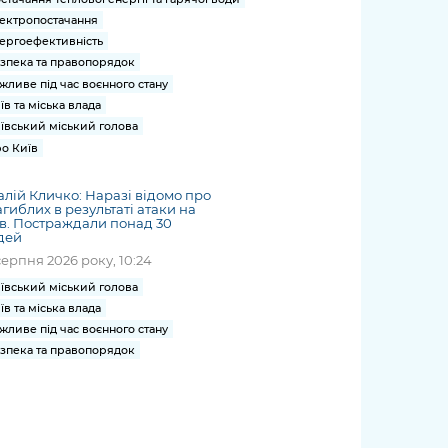
ектропостачання
ергоефективність
зпека та правопорядок
жливе під час воєнного стану
їв та міська влада
ївський міський голова
о Київ
алій Кличко: Наразі відомо про
агиблих в результаті атаки на
в. Постраждали понад 30
дей
серпня 2026 року, 10:24
ївський міський голова
їв та міська влада
жливе під час воєнного стану
зпека та правопорядок