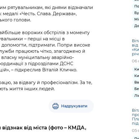
По
им рятувальникам, які днями відзначали
Бу
а: медалі «Честь. Слава. Держава»,
ького голови.
Мі
До
найбільше ворожих обстрілів з моменту
вальники – перші на місці в
Віт
 допомогти, підтримати. Попри високе
від
«Ки
служби працюють чітко, злагоджено й
річ
є власну муніципальну аварійно-
06 
координації з підрозділами ДСНС
Ки
ій», – підкреслив Віталій Кличко.
Ки
ацю, за відвагу й професіоналізм. За те,
Ва
ють життя інших людей.
Бе
Лі
Надрукувати
Віт
про
Пла
під
ідзнак від міста (фото – КМДА,
05 
По