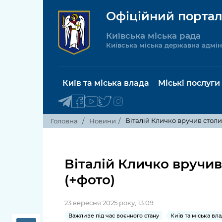
Офіційний портал
Київська міська рада
Київська міська державна адмін
Київ та міська влада
Міські послуги
Віталій Кличко вручив столи
Головна
Новини
Київський міський голова
Будинок 
послуги
Віталій Кличко вручив
Київська міська рада
(+фото)
Пільги, су
Про Київ
соціальн
23 вересня 2025 року, 13:09
Керівництво КМДА
Паспорт, 
Важливе під час воєнного стану
Київ та міська вл