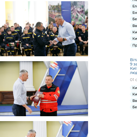
Ел
Ен
Бе
Ва
Ки
Ки
Пр
Віт
9 з
Киї
лю
01 
Ки
Ки
Ва
Бе