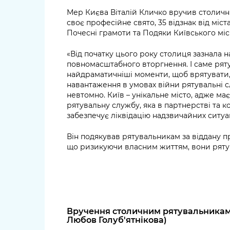
Мер Києва Віталій Кличко вручив столичн
своє професійне свято, 35 відзнак від міст
Почесні грамоти та Подяки Київського міс
«Від початку цього року столиця зазнала 
повномасштабного вторгнення. І саме ряту
найдраматичніші моменти, щоб врятувати,
навантаження в умовах війни рятувальні 
невтомно. Київ – унікальне місто, адже ма
рятувальну службу, яка в партнерстві та 
забезпечує ліквідацію надзвичайних ситуац
Він подякував рятувальникам за віддану пр
що ризикуючи власним життям, вони ряту
Вручення столичним рятувальникам в
Любов Голуб'ятнікова)