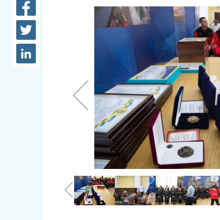
довідки
Структура
Лікарні 
Рішення та розпорядження
Освіта та
Проєкти розпоряджень, що
заклади
перебувають на погодженні
КМВА
Дороги, 
парковки
Навколи
середови