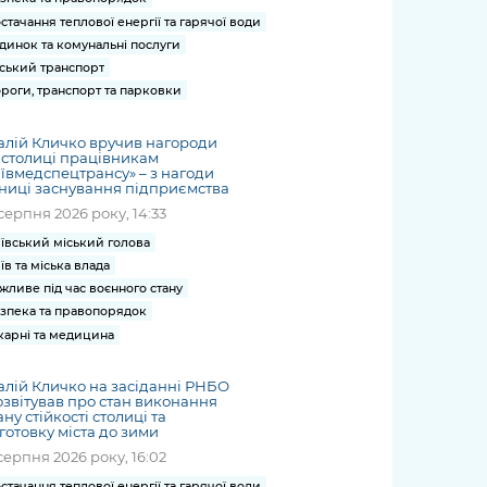
стачання теплової енергії та гарячої води
динок та комунальні послуги
ський транспорт
роги, транспорт та парковки
алій Кличко вручив нагороди
 столиці працівникам
ївмедспецтрансу» – з нагоди
ниці заснування підприємства
серпня 2026 року, 14:33
ївський міський голова
їв та міська влада
жливе під час воєнного стану
зпека та правопорядок
карні та медицина
алій Кличко на засіданні РНБО
звітував про стан виконання
ну стійкості столиці та
готовку міста до зими
серпня 2026 року, 16:02
стачання теплової енергії та гарячої води