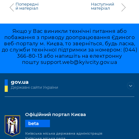
Попередні
Наступний
й матеріал
матеріал
Якщо у Вас виникли технічні питання або
побажання з приводу доопрацювання Єдиного
веб-порталу м. Києва, то зверніться, будь ласка,
до служби технічної підтримки за номером: (044)
366-80-13 або напишіть на електронну
пошту
support.web@kyivcity.gov.ua
gov.ua
Державні сайти України
Офіційний портал Києва
beta
Київська міська державна адміністрація
Київська міська рада