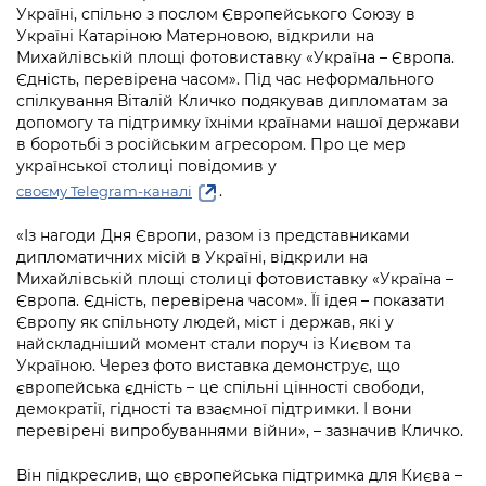
Підприємства, установи, організації
Україні, спільно з послом Європейського Союзу в
Уряд» – місцевий рівень»
Про відкриті дані
Портал Захисників та Захисниць
Україні Катаріною Матерновою, відкрили на
Kyiv International Relations
Михайлівській площі фотовиставку «Україна – Європа.
Важливе під час воєнного стану
Портал даних Києва
Безбар'єрність
Єдність, перевірена часом». Під час неформального
Річні звіти
спілкування Віталій Кличко подякував дипломатам за
Публічні дашборди
Портал послуг
допомогу та підтримку їхніми країнами нашої держави
Гендерна політика
в боротьбі з російським агресором. Про це мер
української столиці повідомив у
Міський застосунок Київ Цифровий
Безбар'єрність
.
своєму Telegram-каналі
Важливе під час воєнного стану
Київська міська військова адміністрація
«Із нагоди Дня Європи, разом із представниками
дипломатичних місій в Україні, відкрили на
Михайлівській площі столиці фотовиставку «Україна –
Європа. Єдність, перевірена часом». Її ідея – показати
Європу як спільноту людей, міст і держав, які у
найскладніший момент стали поруч із Києвом та
Україною. Через фото виставка демонструє, що
європейська єдність – це спільні цінності свободи,
демократії, гідності та взаємної підтримки. І вони
перевірені випробуваннями війни», – зазначив Кличко.
Він підкреслив, що європейська підтримка для Києва –