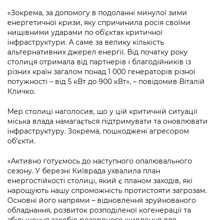
«Зокрема, за допомогу в подоланні минулої зими
енергетичної кризи, яку спричинила росія своїми
нищівними ударами по обʼєктах критичної
інфраструктури. А саме за велику кількість
альтернативних джерел енергії. Від початку року
столиця отримала від партнерів і благодійників із
різних країн загалом понад 1 000 генераторів різної
потужності – від 5 кВт до 900 кВт», – повідомив Віталій
Кличко.
Мер столиці наголосив, що у цій критичній ситуації
міська влада намагається підтримувати та оновлювати
інфраструктуру. Зокрема, пошкоджені агресором
об’єкти.
«Активно готуємось до наступного опалювального
сезону. У березні Київрада ухвалила план
енергостійкості столиці, який є планом заходів, які
нарощують нашу спроможність протистояти загрозам.
Основні його напрями – відновлення зруйнованого
обладнання, розвиток розподіленої когенерації та
збільшення засобів резервного живлення для