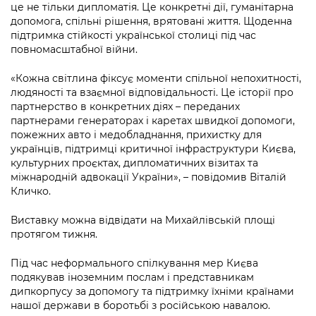
це не тільки дипломатія. Це конкретні дії, гуманітарна
допомога, спільні рішення, врятовані життя. Щоденна
підтримка стійкості української столиці під час
повномасштабної війни.
«Кожна світлина фіксує моменти спільної непохитності,
людяності та взаємної відповідальності. Це історії про
партнерство в конкретних діях – переданих
партнерами генераторах і каретах швидкої допомоги,
пожежних авто і медобладнання, прихистку для
українців, підтримці критичної інфраструктури Києва,
культурних проєктах, дипломатичних візитах та
міжнародній адвокації України», – повідомив Віталій
Кличко.
Виставку можна відвідати на Михайлівській площі
протягом тижня.
Під час неформального спілкування мер Києва
подякував іноземним послам і представникам
дипкорпусу за допомогу та підтримку їхніми країнами
нашої держави в боротьбі з російською навалою.