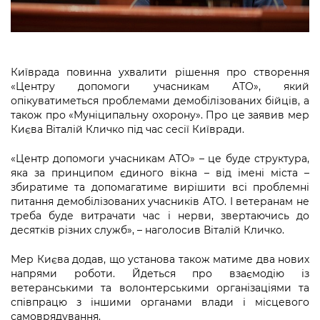
Підприємства, установи, організації
Уряд» – місцевий рівень»
Про відкриті дані
Портал Захисників та Захисниць
Kyiv International Relations
Важливе під час воєнного стану
Портал даних Києва
Безбар'єрність
Річні звіти
Київрада повинна ухвалити рішення про створення
Публічні дашборди
Портал послуг
«Центру допомоги учасникам АТО», який
Гендерна політика
опікуватиметься проблемами демобілізованих бійців, а
Міський застосунок Київ Цифровий
також про «Муніципальну охорону». Про це заявив мер
Безбар'єрність
Києва Віталій Кличко під час сесії Київради.
Важливе під час воєнного стану
Київська міська військова адміністрація
«Центр допомоги учасникам АТО» – це буде структура,
яка за принципом єдиного вікна – від імені міста –
збиратиме та допомагатиме вирішити всі проблемні
питання демобілізованих учасників АТО. І ветеранам не
треба буде витрачати час і нерви, звертаючись до
десятків різних служб», – наголосив Віталій Кличко.
Мер Києва додав, що установа також матиме два нових
напрями роботи. Йдеться про взаємодію із
ветеранськими та волонтерськими організаціями та
співпрацю з іншими органами влади і місцевого
самоврядування.