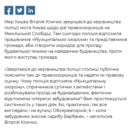
інформації
Рішення та розпорядження
Освіта та навчальні заклади
Громадська експертиза
Медіагалерея
Інформація з обмеженим доступом
Портал Послуг
Проєкти розпоряджень, що
Дороги, транспорт та парковки
Громадський бюджет
Підписатися на новини та анонси від
Мер Києва Віталій Кличко звернувся до керівництва
перебувають на погодженні КМВА
Подати запит онлайн
КМДА / Subscribe to announcements
поліції міста Києва щодо дій правоохоронців на
Навколишнє середовище міста
Консультації з громадськістю
from the KCSA
Микільській Слобідці. Там сьогодні поліція відтіснила
Рішення Київради
Проекти нормативно-правових та
працівників «Муніципальної охорони» та представників
Містобудування та земельні ділянки
Громадська рада
інших актів
Порядок акредитації медіа /
громади, аби створити коридор для проїзду
Контактна інформація
будівельної техніки на майданчик будівництва, проти
Accreditation process
Культура, спорт, дозвілля
Петиції
Нормативна база
якого виступає громада.
Графік роботи та прийому громадян
Подати журналістський запит /
Бізнес та ліцензування
Відкритий бюджет
Питання і відповіді про публічну
«Звертаюся до керівництва поліції столиці публічно
Submitting a media request
Вакансії
пояснити такі дії правоохоронців та надати їм правову
інформацію
Фінанси та бюджет
Контактний центр
оцінку. Чому поліція відтісняла «Муніципальну
Зйомки в лікарнях в умовах воєнного
Статистика
охорону», спричинила сутички з активістами і
Порядок оскарження рішень, дій чи
стану / Rules for media coverage of
Безпека та правопорядок
Допомога учасникам АТО
розблокувала проїзд на будмайданчик, фактично
бездіяльності розпорядників інформації
hospitals at work under martial law
Звернення громадян
відстоюючи інтереси забудовника? Вже простежується
Ритуальні послуги
Рада з питань внутрішньо переміщених
системність у таких діях. Бо, практично, так все
Звіти про опрацювання запитів на
Контакти для медіа / Contacts for mass
Регуляторна діяльність
виглядало і на вулиці Обсерваторній, 6 – коли
осіб при Київській міській військовій
публічну інформацію
media
Іноземцям / For foreigners
забудовник зносив садибу Барбана», – наголосив
адміністрації
Промисловість і наука Києва
Віталій Кличко.
Інформація для споживачів
Пам'ятки культурної спадщини
«Ініціатива «Партнерство «Відкритий