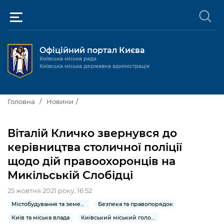
Офіційний портал Києва
Київська міська рада
Київська міська державна адміністрація
Київ та міська влада
Головна
Новини
Міські послуги
Київський міський голова
Віталій Кличко звернувся до
Громадськості
керівництва столичної поліції
Київська міська рада
Будинок та комунальні послуги
щодо дій правоохоронців на
Публічна інформація
Про Київ
Пільги, субсидії та соціальний захист
Реєстр громадських об'єднань
Микільській Слобідці
Керівництво КМДА
Для медіа / For Media
Паспорт, свідоцтва та довідки
Громадські слухання
25 жовтня 2021 року, 16:52
Доступ до публічної інформації
Містобудування та земельні ділянки
Безпека та правопорядок
Структура
Версія для людей з
Лікарні та медицина
Запобігання
Місцеві ініціативи
Про систему обліку публічної
Новини та Анонси
порушеннями
корупції
Київ та міська влада
Київський міський голова
зору