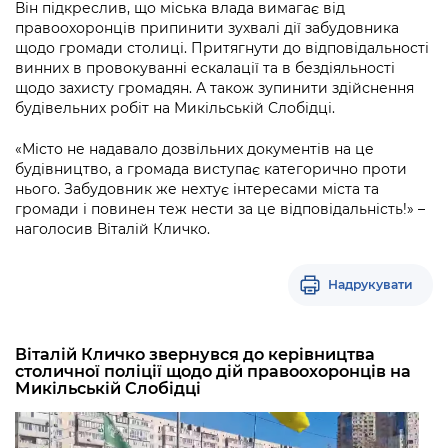
Підприємства, установи, організації
Він підкреслив, що міська влада вимагає від
Уряд» – місцевий рівень»
Про відкриті дані
правоохоронців припинити зухвалі дії забудовника
Портал Захисників та Захисниць
щодо громади столиці. Притягнути до відповідальності
Kyiv International Relations
Важливе під час воєнного стану
Портал даних Києва
винних в провокуванні ескалації та в бездіяльності
Безбар'єрність
щодо захисту громадян. А також зупинити здійснення
Річні звіти
Публічні дашборди
будівельних робіт на Микільській Слобідці.
Портал послуг
Гендерна політика
«Місто не надавало дозвільних документів на це
Міський застосунок Київ Цифровий
будівництво, а громада виступає категорично проти
Безбар'єрність
нього. Забудовник же нехтує інтересами міста та
Важливе під час воєнного стану
громади і повинен теж нести за це відповідальність!» –
Київська міська військова адміністрація
наголосив Віталій Кличко.
Надрукувати
Віталій Кличко звернувся до керівництва
столичної поліції щодо дій правоохоронців на
Микільській Слобідці