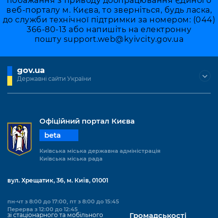
побажання з приводу доопрацювання Єдиного
веб-порталу м. Києва, то зверніться, будь ласка,
до служби технічної підтримки за номером: (044)
366-80-13 або напишіть на електронну
пошту
support.web@kyivcity.gov.ua
gov.ua
Державні сайти України
Офіційний портал Києва
beta
Київська міська державна адміністрація
Київська міська рада
вул. Хрещатик, 36, м. Київ, 01001
пн-чт з 8:00 до 17:00, пт з 8:00 до 15:45
Перерва з 12:00 до 12:45
зі стаціонарного та мобільного
Громадськості