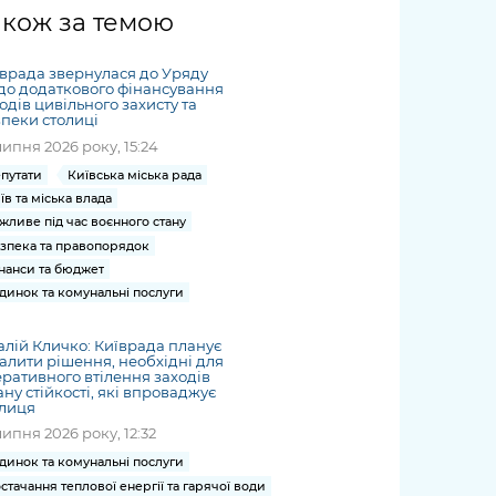
жет
Річні звіти
Києва
журналіст
міській військовій
coverage
акож за темою
Портал послуг
док
и та
ський
адміністрації
of
нтр
Гендерна політика
Публічні
рження
и від
запит /
hospitals
врада звернулася до Уряду
Міський застосунок Київ
дашборди
ь, дій чи
 /
«Ініціатива
Submitting
о додаткового фінансування
at work
Безбар'єрність
Цифровий
одів цивільного захисту та
яльності
ribe
«Партнерство
a media
under
пеки столиці
рядників
«Відкритий Уряд» –
request
martial law
липня 2026 року, 15:24
Київська міська військова
Важливе під час
мації
unce
місцевий рівень»
адміністрація
воєнного стану
путати
Київська міська рада
s
Контакти
їв та міська влада
 про
Важливе під час
the
для медіа
жливе під час воєнного стану
цювання
воєнного стану
/ Contacts
зпека та правопорядок
ів на
for mass
нанси та бюджет
чну
media
динок та комунальні послуги
рмацію
алій Кличко: Київрада планує
алити рішення, необхідні для
ративного втілення заходів
ну стійкості, які впроваджує
олиця
липня 2026 року, 12:32
динок та комунальні послуги
стачання теплової енергії та гарячої води