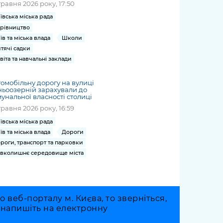
травня 2026 року, 17:50
ївська міська рада
рівництво
їв та міська влада
Школи
тячі садки
віта та навчальні заклади
омобільну дорогу на вулиці
ьоозерній зарахували до
унальної власності столиці
травня 2026 року, 16:59
ївська міська рада
їв та міська влада
Дороги
роги, транспорт та парковки
вколишнє середовище міста
веб-порталу м. Києва, то зверніться,
о напишіть на електронну