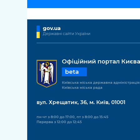
gov.ua
Державні сайти України
Офіційний портал Києв
beta
Київська міська державна адміністрація
Київська міська рада
вул. Хрещатик, 36, м. Київ, 01001
пн-чт з 8:00 до 17:00, пт з 8:00 до 15:45
Перерва з 12:00 до 12:45