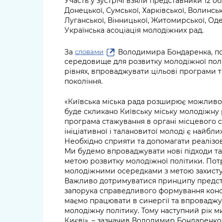
Участь у зустрічі взяли представники 12 о
Донецької, Сумської, Харківської, Волинськ
Луганської, Вінницької, Житомирської, Одес
Українська асоціація молодіжних рад.
За
Володимира Бондаренка, по
словами
середовище для розвитку молодіжної полі
рівнях, впроваджувати цільові програми
покоління.
«Київська міська рада розширює можливост
буде скликано Київську міську молодіжну 
програма стажування в органі місцевого
ініціативної і талановитої молоді є найбл
Необхідно сприяти та допомагати реалізову
Ми будемо впроваджувати нові підходи та 
метою розвитку молодіжної політики. По
молодіжними осередками з метою захисту 
Важливо дотримуватися принципу предст
запорука справедливого формування конс
маємо працювати в синергії та впроваджу
молодіжну політику. Тому наступний рік 
Києві», – зазначив Володимир Бондаренко