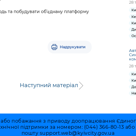
28 
Ки
одь та побудувати об’єднану платформу
Ке
Ки
Ди
Ос
Надрукувати
Авт
Син
ком
28 
Ки
Ки
Наступний матеріал
До
На
 або побажання з приводу доопрацювання Єдиного 
ехнічної підтримки за номером: (044) 366-80-13 аб
пошту
support.web@kyivcity.gov.ua