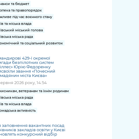
нанси та бюджет
зпека та правопорядок
жливе під час воєнного стану
їв та міська влада
ївський міський голова
ївська міська рада
ономічний та соціальний розвиток
андирові 429-ї окремої
гади безпілотних систем
іллес» Юрію Федоренку
своїли звання «Почесний
мадянин міста Києва»
червня 2026 року, 14:54
хисникам, ветеранам та їхнім родинам
ївська міська рада
їв та міська влада
омадська активність
 заповнення вакантних посад
івників закладів освіти у Києві
новлять конкурсний відбір