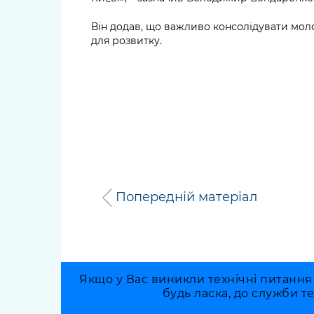
Він додав, що важливо консолідувати мол
для розвитку.
Попередній матеріал
Якщо у Вас виникли технічні питання
будь ласка, до служби т