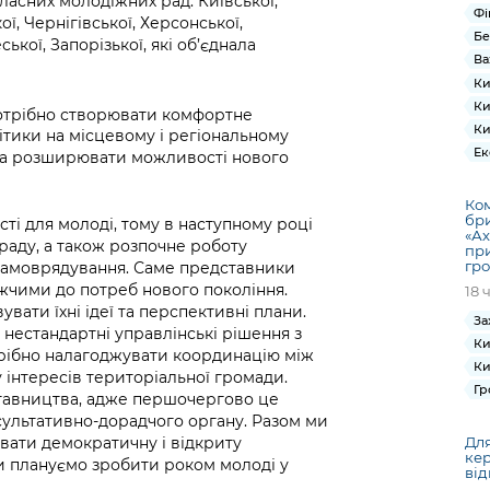
бласних молодіжних рад: Київської,
Фі
ої, Чернігівської, Херсонської,
Бе
ької, Запорізької, які об’єднала
Ва
Ки
Ки
трібно створювати комфортне
Ки
тики на місцевому і регіональному
Ек
 та розширювати можливості нового
Ком
бри
і для молоді, тому в наступному році
«Ах
раду, а також розпочне роботу
при
гро
 самоврядування. Саме представники
ижчими до потреб нового покоління.
18 
вати їхні ідеї та перспективні плани.
За
нестандартні управлінські рішення з
Ки
трібно налагоджувати координацію між
Ки
інтересів територіальної громади.
Гр
авництва, адже першочергово це
ультативно-дорадчого органу. Разом ми
Для
вати демократичну і відкриту
кер
ми плануємо зробити роком молоді у
від
.