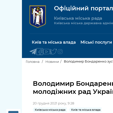
Офіційний портал
Київська міська рада
Київська міська державна адмін
Київ та міська влада
Міські послуги
Володимир Бондаренко зуст
Головна
Новини
Київський міський голова
Будинок 
послуги
Володимир Бондаренк
Київська міська рада
молодіжних рад Укра
Пільги, су
Про Київ
соціальн
20 грудня 2021 року, 9:28
Керівництво КМДА
Паспорт, 
Київська міська рада
Київ та міська влада