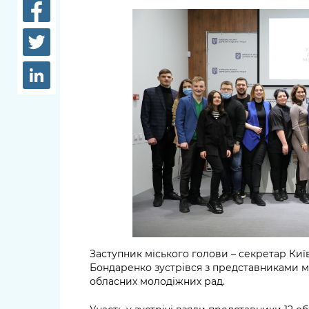
довідки
Структура
Лікарні 
Рішення та розпорядження
Освіта та
Проєкти розпоряджень, що
заклади
перебувають на погодженні
КМВА
Дороги, 
парковки
Навколи
середови
Заступник міського голови – секретар Киї
Бондаренко зустрівся з представниками мо
обласних молодіжних рад.