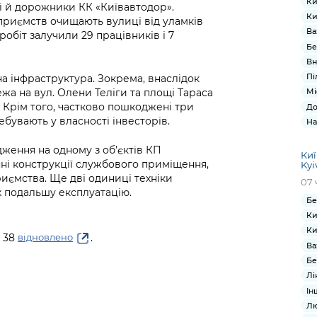
Ки
ені й дорожники КК «Київавтодор».
Ки
приємств очищають вулиці від уламків
Ва
робіт залучили 29 працівників і 7
Бе
Вн
Пі
а інфраструктура. Зокрема, внаслідок
а на вул. Олени Теліги та площі Тараса
Мі
. Крім того, частково пошкоджені три
До
бувають у власності інвесторів.
На
ення на одному з об’єктів КП
Киї
яні конструкції службового приміщення,
Kyi
риємства. Ще дві одиниці техніки
07 
 подальшу експлуатацію.
Бе
Ки
Ки
№ 38
.
відновлено
Ва
Бе
Лі
Ін
Лю