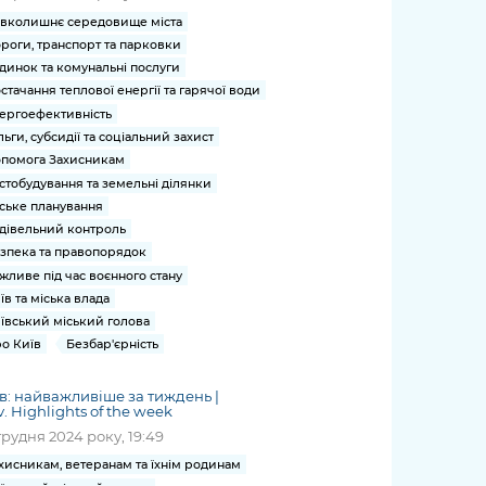
вколишнє середовище міста
роги, транспорт та парковки
динок та комунальні послуги
стачання теплової енергії та гарячої води
ергоефективність
льги, субсидії та соціальний захист
помога Захисникам
стобудування та земельні ділянки
ське планування
дівельний контроль
зпека та правопорядок
жливе під час воєнного стану
їв та міська влада
ївський міський голова
о Київ
Безбар'єрність
в: найважливіше за тиждень |
v. Highlights of the week
грудня 2024 року, 19:49
хисникам, ветеранам та їхнім родинам