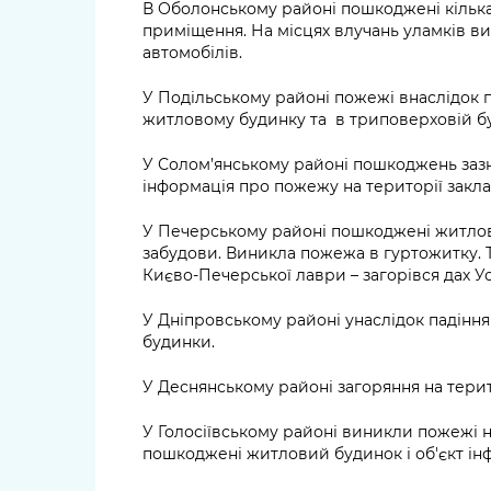
В Оболонському районі пошкоджені кілька
приміщення. На місцях влучань уламків ви
автомобілів.
У Подільському районі пожежі внаслідок 
житловому будинку та в триповерховій бу
У Солом’янському районі пошкоджень зазн
інформація про пожежу на території закла
У Печерському районі пошкоджені житлові
забудови. Виникла пожежа в гуртожитку. 
Києво-Печерської лаври – загорівся дах У
У Дніпровському районі унаслідок падінн
будинки.
У Деснянському районі загоряння на терит
У Голосіївському районі виникли пожежі н
пошкоджені житловий будинок і об'єкт ін