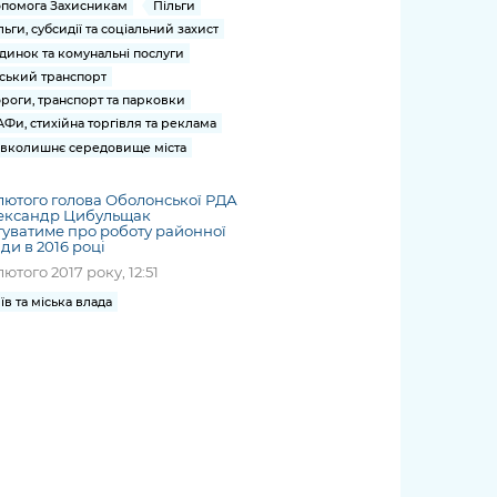
помога Захисникам
Пільги
льги, субсидії та соціальний захист
динок та комунальні послуги
ський транспорт
роги, транспорт та парковки
Фи, стихійна торгівля та реклама
вколишнє середовище міста
лютого голова Оболонської РДА
ександр Цибульщак
туватиме про роботу районної
ди в 2016 році
лютого 2017 року, 12:51
їв та міська влада