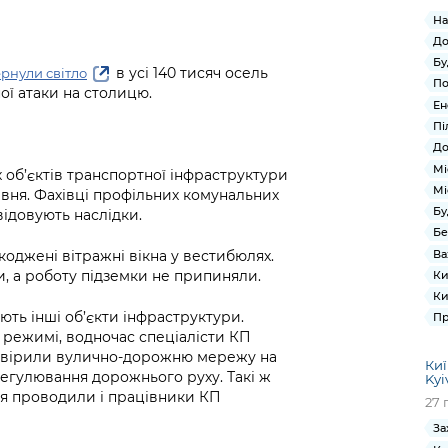
На
До
Бу
в усі 140 тисяч осель
рнули світло
По
ої атаки на столицю.
Ен
Пі
До
Мі
об’єктів транспортної інфраструктури
Мі
рвня. Фахівці профільних комунальних
Бу
ідовують наслідки.
Бе
Ва
коджені вітражні вікна у вестибюлях.
, а роботу підземки не припиняли.
Ки
Ки
ють інші об’єкти інфраструктури.
Пр
 режимі, водночас спеціалісти КП
ревірили вулично-дорожню мережу на
Киї
егулювання дорожнього руху. Такі ж
Kyi
я проводили і працівники КП
27 
За