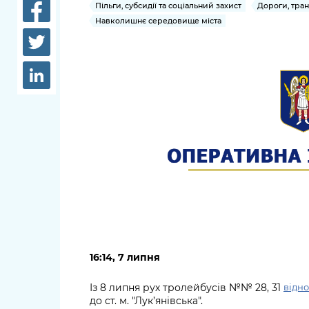
довідки
Пільги, субсидії та соціальний захист
Дороги, тра
Структура
Навколишнє середовище міста
Лікарні 
Рішення та розпорядження
Освіта та
Проєкти розпоряджень, що
заклади
перебувають на погодженні
КМВА
Дороги, 
парковки
Навколи
середови
16:14, 7 липня
Із 8 липня рух тролейбусів №№ 28, 31
відно
до ст. м. "Лук’янівська".