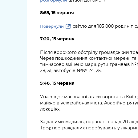
розгорнули
штаби допомоги.
8:55, 15 червня
світло для 105 000 родин піс
Повернули
7:20, 15 червня
Після ворожого обстрілу громадський тра
Через пошкодження контактної мережі та 
тимчасово змінено маршрути трамваїв №№ 12
28, 31, автобусів №№ 24, 25.
5:46, 15 червня
Унаслідок масованої атаки ворога на Київ
майже в усіх районах міста. Аварійно-рят
локаціях.
За даними медиків, поранені понад 20 люде
Троє постраждалих перебувають у лікарні 