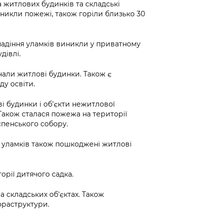
 житлових будинків та складські
никли пожежі, також горіли близько 30
падіння уламків виникли у приватному
дівлі.
али житлові будинки. Також є
ду освіти.
 будинки і об'єкти нежитлової
Також сталася пожежа на території
спенського собору.
я уламків також пошкоджені житлові
орії дитячого садка.
а складських об'єктах. Також
фраструктури.