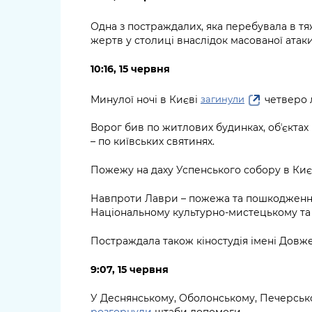
Одна з постраждалих, яка перебувала в тя
жертв у столиці внаслідок масованої атаки
10:16, 15 червня
Минулої ночі в Києві
четверо 
загинули
Ворог бив по житлових будинках, обʼєктах
– по київських святинях.
Пожежу на даху Успенського собору в Киє
Навпроти Лаври – пожежа та пошкодження
Національному культурно-мистецькому та
Постраждала також кіностудія імені Довже
9:07, 15 червня
У Деснянському, Оболонському, Печерськ