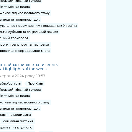
ївський міський голова
їв та міська влада
жливе під час воєнного стану
зпека та правопорядок
утрішньо переміщеним громадянам України
льги, субсидії та соціальний захист
ський транспорт
роги, транспорт та парковки
вколишнє середовище міста
в: найважливіше за тиждень |
v. Highlights of the week
червня 2024 року, 19:57
збар'єрність
Про Київ
ївський міський голова
їв та міська влада
жливе під час воєнного стану
зпека та правопорядок
карні та медицина
ші соціальні питання
дям з інвалідністю