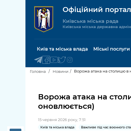
Офіційний портал
Київська міська рада
Київська міська державна адмін
Київ та міська влада
Міські послуги
Ворожа атака на столицю в н
Головна
Новини
Київський міський голова
Будинок 
послуги
Ворожа атака на столи
Київська міська рада
оновлюється)
Пільги, су
Про Київ
соціальн
15 червня 2026 року, 7:51
Керівництво КМДА
Паспорт, 
Київ та міська влада
Важливе під час воєнного ста