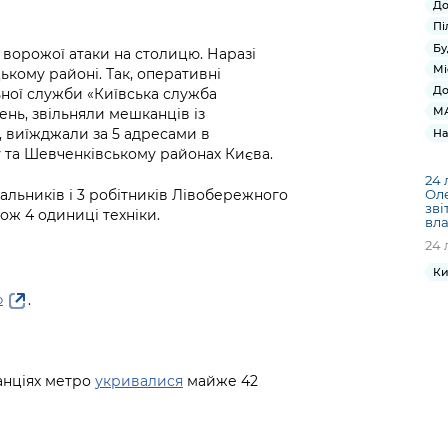
До
Пі
Бу
 ворожої атаки на столицю. Наразі
Мі
ькому районі. Так, оперативні
До
ьної служби «Київська служба
МА
ень, звільняли мешканців із
, виїжджали за 5 адресами в
На
 та Шевченківському районах Києва.
24 
Ол
вальників і 3 робітників Лівобережного
зві
кож 4 одиниці техніки.
вла
24 
Ки
.
о
танціях метро
укривалися
майже 42