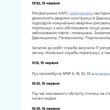
13:52, 15 червня
Рятувальники КАРС
ліквідовують
наслідки
демонтують аварійні конструкції в Дарниц
підрозділи комунальної аварійно-рятувал
порятунку» з ночі обстежували місця ураж
заблокованих ліфтів і помешкань. Зокрема
Дарницькому, Печерському, Подільському
Загалом до робіт служба залучила 17 ряту
загону «Київської служби порятунку», а та
11:15, 15 червня
Рух тролейбусів №№ 6, 18, 32, 33
відновлен
10:51, 15 червня
Під час масованого обстрілу столиці на с
тисячі людей.
10:19, 15 червня