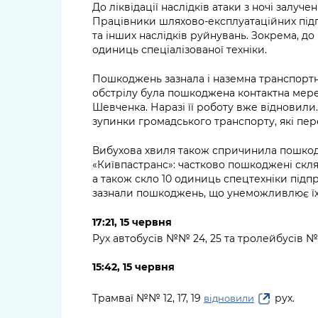
До ліквідації наслідків атаки з ночі залуч
Працівники шляхово-експлуатаційних під
та інших наслідків руйнувань. Зокрема, до 
одиниць спеціалізованої техніки.
Пошкоджень зазнала і наземна транспортн
обстрілу була пошкоджена контактна мереж
Шевченка. Наразі її роботу вже відновили
зупинки громадського транспорту, які пере
Вибухова хвиля також спричинила пошкодж
«Київпастранс»: частково пошкоджені скл
а також скло 10 одиниць спецтехніки підп
зазнали пошкоджень, що унеможливлює їх
17:21, 15 червня
Рух автобусів №№ 24, 25 та тролейбусів 
15:42, 15 червня
Трамваї №№ 12, 17, 19
рух.
відновили