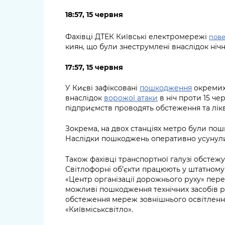
18:57, 15 червня
Фахівці ДТЕК Київські електромережі
пове
киян, що були знеструмлені внаслідок нічн
17:57, 15 червня
У Києві зафіксовані
пошкодження
окремих 
внаслідок
ворожої атаки
в ніч проти 15 че
підприємств проводять обстеження та лікв
Зокрема, на двох станціях метро були пош
Наслідки пошкоджень оперативно усунули
Також фахівці транспортної галузі обстежу
Світлофорні об’єкти працюють у штатному
«Центр організації дорожнього руху» пе
можливі пошкодження технічних засобів р
обстеження мереж зовнішнього освітленн
«Київміськсвітло».