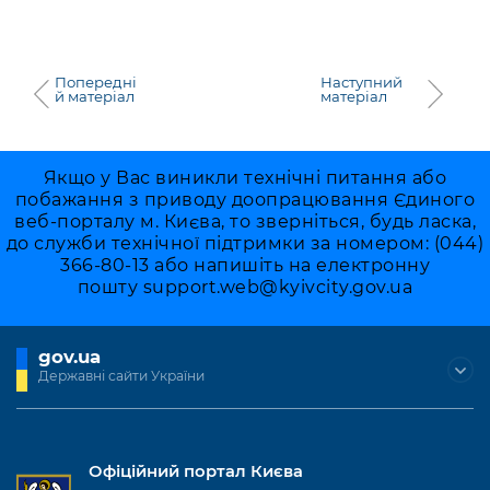
Попередні
Наступний
й матеріал
матеріал
Якщо у Вас виникли технічні питання або
побажання з приводу доопрацювання Єдиного
веб-порталу м. Києва, то зверніться, будь ласка,
до служби технічної підтримки за номером: (044)
366-80-13 або напишіть на електронну
пошту
support.web@kyivcity.gov.ua
gov.ua
Державні сайти України
Офіційний портал Києва