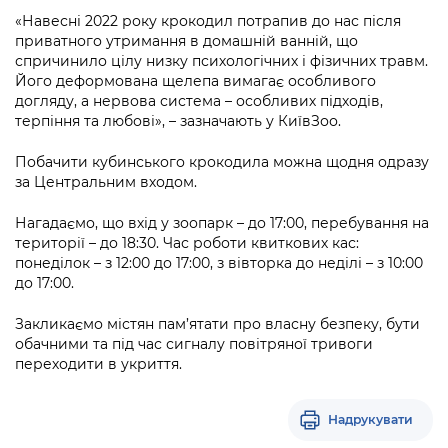
Підприємства, установи, організації
Уряд» – місцевий рівень»
Про відкриті дані
«Навесні 2022 року крокодил потрапив до нас після
Портал Захисників та Захисниць
приватного утримання в домашній ванній, що
Kyiv International Relations
Важливе під час воєнного стану
Портал даних Києва
спричинило цілу низку психологічних і фізичних травм.
Безбар'єрність
Його деформована щелепа вимагає особливого
Річні звіти
догляду, а нервова система – особливих підходів,
Публічні дашборди
Портал послуг
терпіння та любові», – зазначають у КиївЗоо.
Гендерна політика
Міський застосунок Київ Цифровий
Побачити кубинського крокодила можна щодня одразу
Безбар'єрність
за Центральним входом.
Важливе під час воєнного стану
Київська міська військова адміністрація
Нагадаємо, що вхід у зоопарк – до 17:00, перебування на
території – до 18:30. Час роботи квиткових кас:
понеділок – з 12:00 до 17:00, з вівторка до неділі – з 10:00
до 17:00.
Закликаємо містян пам’ятати про власну безпеку, бути
обачними та під час сигналу повітряної тривоги
переходити в укриття.
Надрукувати