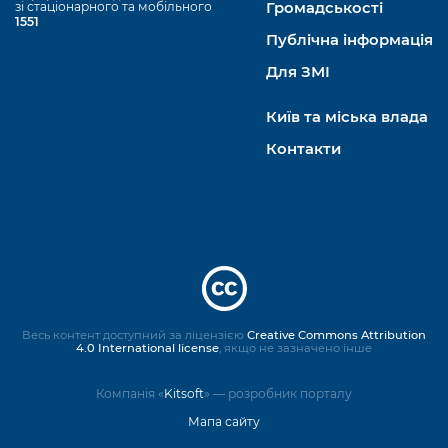
зі стаціонарного та мобільного
Громадськості
1551
Публічна інформація
Для ЗМІ
Київ та міська влада
Контакти
Весь контент доступний за ліцензією
Creative Commons Attribution
4.0 International license
, якщо не зазначено інше
Компанія «
Kitsoft
» — розробник порталу
Мапа сайту