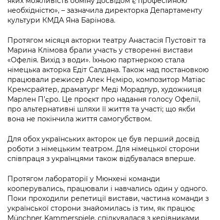
яких можливість обміну досвідом є професійною
Підприємства, установи, організації
Уряд» – місцевий рівень»
Про відкриті дані
необхідністю», – зазначила директорка Департаменту
Портал Захисників та Захисниць
культури КМДА Яна Барінова.
Kyiv International Relations
Важливе під час воєнного стану
Портал даних Києва
Безбар'єрність
Протягом місяця акторки театру Анастасія Пустовіт та
Річні звіти
Марина Клімова брали участь у створенні вистави
Публічні дашборди
Портал послуг
«Офелія. Вихід з води». Їхньою партнеркою стала
Гендерна політика
німецька акторка Едіт Салдана. Також над постановкою
Міський застосунок Київ Цифровий
працювали режисер Алек Нєміро, композитор Матіас
Безбар'єрність
Кремсрайтер, драматург Меді Морадпур, художниця
Важливе під час воєнного стану
Марлен П’єро. Це проєкт про надання голосу Офелії,
Київська міська військова адміністрація
про альтернативні шляхи її життя та участі; що якби
вона не покінчила життя самогубством.
Для обох українських акторок це був перший досвід
роботи з німецьким театром. Для німецької сторони
співпраця з українцями також відбувалася вперше.
Протягом лабораторії у Мюнхені команди
кооперувались, працювали і навчались один у одного.
Поки проходили репетиції вистави, частина команди з
української сторони знайомилась із тим, як працює
Münchner Kammerspiele, спілкувалася з керівниками