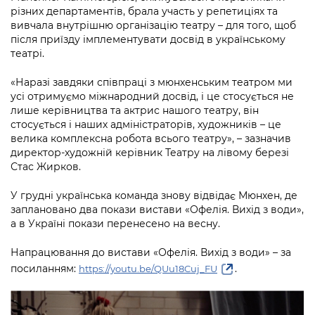
різних департаментів, брала участь у репетиціях та
вивчала внутрішню організацію театру – для того, щоб
після приїзду імплементувати досвід в українському
театрі.
«Наразі завдяки співпраці з мюнхенським театром ми
усі отримуємо міжнародний досвід, і це стосується не
лише керівництва та актрис нашого театру, він
стосується і наших адміністраторів, художників – це
велика комплексна робота всього театру», – зазначив
директор-художній керівник Театру на лівому березі
Стас Жирков.
У грудні українська команда знову відвідає Мюнхен, де
заплановано два покази вистави «Офелія. Вихід з води»,
а в Україні покази перенесено на весну.
Напрацювання до вистави «Офелія. Вихід з води» – за
посиланням:
.
https://youtu.be/QUu18Cuj_FU