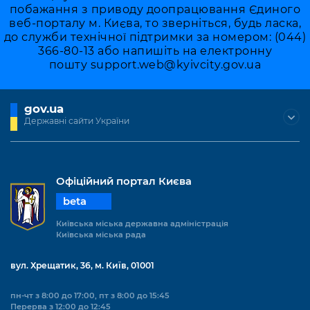
побажання з приводу доопрацювання Єдиного
веб-порталу м. Києва, то зверніться, будь ласка,
до служби технічної підтримки за номером: (044)
366-80-13 або напишіть на електронну
пошту
support.web@kyivcity.gov.ua
gov.ua
Державні сайти України
Офіційний портал Києва
beta
Київська міська державна адміністрація
Київська міська рада
вул. Хрещатик, 36, м. Київ, 01001
пн-чт з 8:00 до 17:00, пт з 8:00 до 15:45
Перерва з 12:00 до 12:45