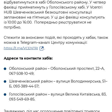
відбуватимуться в хабі Оболонського району. У четвер
фахівці прийматимуть у Голосіївському хабі. У Vcentri
HUB Шевченківський безкоштовні консультації
заплановані на п’ятницю. У ці дні фахівці консультують
із 10:00 до 16:00. Попередньо реєструватися не
потрібно.
Стежити за анонсами подій, які проходять у хабах, також
можна в Telegram–каналі Центру комунікації:
.
https://t.me/VCENTRI
Адреси та контакти хабів:
Оболонський район – Оболонський проспект, 22–А,
067-508-10-49;
Шевченківський район – вулиця Володимирська, 51–
Б, 093-389-44-57;
Голосіївський район – вулиця Велика Китаївська, 83,
093-549-69-85.
Зауважимо, під час оголошення повітряної тривоги