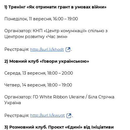
Підприємства, установи, організації
Уряд» – місцевий рівень»
Про відкриті дані
1) Тренінг «Як отримати грант в умовах війни»
Портал Захисників та Захисниць
Kyiv International Relations
Важливе під час воєнного стану
Портал даних Києва
Понеділок, 11 вересня, 16:00 – 19:00
Безбар'єрність
Річні звіти
Публічні дашборди
Організатор: КНП «Центр комунікації» спільно з
Портал послуг
Центром розвитку «Час змін»
Гендерна політика
Міський застосунок Київ Цифровий
Реєстрація:
.
http://surl.li/khodt
Безбар'єрність
Важливе під час воєнного стану
2) Мовний клуб «Говори українською»
Київська міська військова адміністрація
Середа, 13 вересня, 18:00 – 20:00
Четвер, 14 вересня, 18:00 – 19:00
Організатор: ГО White Ribbon Ukraine / Біла Стрічка
Україна
Реєстрація:
.
http://surl.li/kwugt
3) Розмовний клуб. Проєкт «Єдині» від Ініціативи