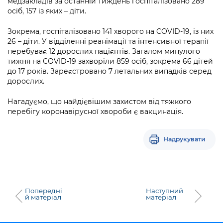
медзакладів за останній тиждень госпіталізовано 289
Підприємства, установи, організації
Уряд» – місцевий рівень»
Про відкриті дані
осіб, 157 із яких – діти.
Портал Захисників та Захисниць
Kyiv International Relations
Важливе під час воєнного стану
Портал даних Києва
Зокрема, госпіталізовано 141 хворого на COVID-19, із них
Безбар'єрність
26 – діти. У відділенні реанімації та інтенсивної терапії
Річні звіти
Публічні дашборди
перебуває 12 дорослих пацієнтів. Загалом минулого
Портал послуг
тижня на COVID-19 захворіли 859 осіб, зокрема 66 дітей
Гендерна політика
до 17 років. Зареєстровано 7 летальних випадків серед
Міський застосунок Київ Цифровий
дорослих.
Безбар'єрність
Важливе під час воєнного стану
Нагадуємо, що найдієвішим захистом від тяжкого
Київська міська військова адміністрація
перебігу коронавірусної хвороби є вакцинація.
Надрукувати
Попередні
Наступний
й матеріал
матеріал