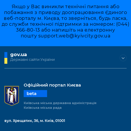
Якщо у Вас виникли технічні питання або
побажання з приводу доопрацювання Єдиного
веб-порталу м. Києва, то зверніться, будь ласка,
до служби технічної підтримки за номером: (044)
366-80-13 або напишіть на електронну
пошту
support.web@kyivcity.gov.ua
gov.ua
Державні сайти України
Офіційний портал Києва
beta
Київська міська державна адміністрація
Київська міська рада
вул. Хрещатик, 36, м. Київ, 01001