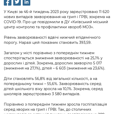
інформації
Рішення та розпорядження
Освіта та навчальні заклади
Громадська експертиза
Медіагалерея
Інформація з обмеженим доступом
Портал Послуг
У Києві за 46-й тиждень 2023 року зареєстровано 11 620
Проєкти розпоряджень, що
Дороги, транспорт та парковки
Громадський бюджет
Підписатися на новини та анонси від
нових випадків захворювання на грип і ГРВІ, зокрема на
перебувають на погодженні КМВА
Подати запит онлайн
COVID-19. Про це повідомили в ДУ «Київський міський
КМДА / Subscribe to announcements
Навколишнє середовище міста
Консультації з громадськістю
центр контролю та профілактики хвороб МОЗ».
from the KCSA
Рішення Київради
Проекти нормативно-правових та
Містобудування та земельні ділянки
Громадська рада
Рівень захворюваності вдвічі нижчий епідемічного
інших актів
Порядок акредитації медіа /
Контактна інформація
порогу. Наразі цей показник становить 393,59.
Accreditation process
Культура, спорт, дозвілля
Петиції
Нормативна база
Графік роботи та прийому громадян
Загалом у місті порівняно з попереднім тижнем
Подати журналістський запит /
Бізнес та ліцензування
Відкритий бюджет
спостерігається зниження захворюваності на 25,1% у
Питання і відповіді про публічну
Submitting a media request
Вакансії
дорослих і дітей. Зокрема, дорослих захворіло 5 017
інформацію
Фінанси та бюджет
(зниження на 27,1%), дітей – 6 603 (зниження на 23,6%).
Контактний центр
Зйомки в лікарнях в умовах воєнного
Статистика
Порядок оскарження рішень, дій чи
стану / Rules for media coverage of
Безпека та правопорядок
Діти становлять 56,8% від загальної кількості, а на
Допомога учасникам АТО
бездіяльності розпорядників інформації
hospitals at work under martial law
Звернення громадян
попередньому тижні – 55,6%. Захворюваність серед
дітей шкільного віку зросла на 10,1%. Зокрема, серед
Ритуальні послуги
Рада з питань внутрішньо переміщених
Звіти про опрацювання запитів на
Контакти для медіа / Contacts for mass
школярів зареєстровано 3 580 випадків.
Регуляторна діяльність
осіб при Київській міській військовій
публічну інформацію
media
Іноземцям / For foreigners
адміністрації
Порівняно з попереднім тижнем зросла госпіталізація
Промисловість і наука Києва
Інформація для споживачів
серед хворих на грип і ГРВІ. Так, до столичних
Пам'ятки культурної спадщини
«Ініціатива «Партнерство «Відкритий