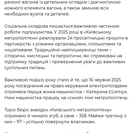
ремонт вагонів із детальним оглядом і діагностикою
кожного елемента вагона, а також заміною всіх
необхідних вузлів та деталей.
Соціальна складова лишається важливою частиною
роботи підприємства. У 2025 році в «Київському
метрополітені» реалізували 24 просвітницькі проєкти в
партнерстві з різними організаціями, спільнотами та
ініціативами. Традиційно найпоширеніші теми –
історичні, мистецькі та патріотичні, які спрямовані на
підтримку традицій і привернення уваги до важливих
суспільних питань.
Важливою подією року стало й те, що 16 червня 2025
року посвідчення на право керування електропоїздами
отримала перша жінка-машиністка – Катерина Єсипчук.
Нині машиністка працює на «синій» лінії метрополітену.
Торік бюро знахідок «Київського метрополітену»
отримало й чимало згуб, а саме – 358. Майже третину з
них – 97 – успішно повернули власникам.