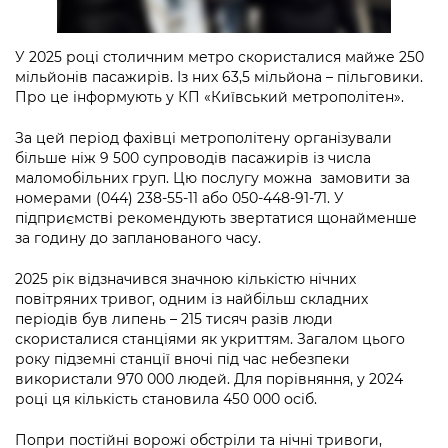
Підприємства, установи, організації
Уряд» – місцевий рівень»
Про відкриті дані
Портал Захисників та Захисниць
Kyiv International Relations
Важливе під час воєнного стану
У 2025 році столичним метро скористалися майже 250
Портал даних Києва
Безбар'єрність
мільйонів пасажирів. Із них 63,5 мільйона – пільговики.
Річні звіти
Про це інформують у КП «Київський метрополітен».
Публічні дашборди
Портал послуг
Гендерна політика
За цей період фахівці метрополітену організували
Міський застосунок Київ Цифровий
більше ніж 9 500 супроводів пасажирів із числа
Безбар'єрність
маломобільних груп. Цю послугу можна замовити за
Важливе під час воєнного стану
номерами (044) 238-55-11 або 050-448-91-71. У
Київська міська військова адміністрація
підприємстві рекомендують звертатися щонайменше
за годину до запланованого часу.
2025 рік відзначився значною кількістю нічних
повітряних тривог, одним із найбільш складних
періодів був липень – 215 тисяч разів люди
скористалися станціями як укриттям. Загалом цього
року підземні станції вночі під час небезпеки
використали 970 000 людей. Для порівняння, у 2024
році ця кількість становила 450 000 осіб.
Попри постійні ворожі обстріли та нічні тривоги,