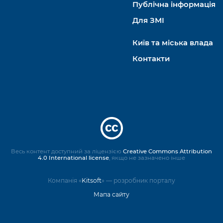
Публічна інформація
Для ЗМІ
Київ та міська влада
Контакти
Весь контент доступний за ліцензією
Creative Commons Attribution
4.0 International license
, якщо не зазначено інше
Компанія «
Kitsoft
» — розробник порталу
Мапа сайту