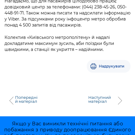
Нагадаємо, що для пасажирів цілодобово працює
довідковий центр за телефонами: (044) 238-45-26, 050-
448-91-71. Також можна писати та надсилати інформацію
у Viber. За підсумками року інфоцентр метро обробив
понад 4 500 запитів від пасажирів.
Колектив «Київського метрополітену» й надалі
докладатиме максимум зусиль, аби поїздки були
швидкими, а станції як укриття – надійними.
Надрукувати
Попередні
Наступний
й матеріал
матеріал
Якщо у Вас виникли технічні питання або
побажання з приводу доопрацювання Єдиного