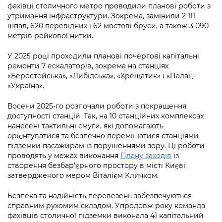
фахівці столичного метро проводили планові роботи з
утримання інфраструктури. Зокрема, замінили 2 111
шпал, 620 перевідних і 62 мостові бруси, а також 3 090
метрів рейкової нитки.
У 2025 році проходили планові почергові капітальні
ремонти 7 ескалаторів, зокрема на станціях
«Берестейська», «Либідська», «Хрещатик» і «Палац
«Україна».
Восени 2025-го розпочали роботи з покращення
доступності станцій. Так, на 10 станційних комплексах
нанесені тактильні смуги, які допомагають
орієнтуватися та безпечно переміщатися станціями
підземки пасажирам із порушеннями зору. Ці роботи
проводять у межах виконання
Плану заходів
із
створення безбар’єрного простору в місті Києві,
затвердженого мером Віталієм Кличком.
Безпека та надійність перевезень забезпечуються
справним рухомим складом. Упродовж року команда
фахівців столичної підземки виконала 41 капітальний