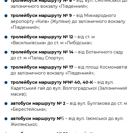
тролейбуси маршруту № 8
– від. вул. Смілянської до
залізничного вокзалу «Південний»;
тролейбуси маршруту № 9
– від Міжнародного
аеропорту «Київ» (Жуляни) до залізничного вокзалу
«Південний»;
тролейбуси маршруту № 12
– від ст. м
«Васильківська» до ст. м «Либідська»;
тролейбуси маршруту № 14
– від Ботанічного саду
до ст. м «Палац Спорту»;
тролейбуси маршруту № 17
– від площі Космонавтів
до залізничного вокзалу «Південний»;
тролейбуси маршруту №№ 40, 40-К
– від вул.
Кадетський гай до вул. Волгоградської (Залізничний
масив);
автобуси маршруту № 2
– від вул. Булгакова до ст. м
«Берестейська»;
автобуси маршруту №
5 – від вул. Ізюмської до вул.
Жилянської;