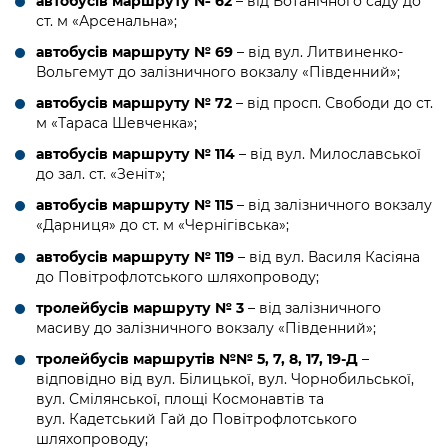
автобусів маршруту № 62
– від Ботанічного саду до
ст. м «Арсенальна»;
автобусів маршруту № 69
– від вул. Литвиненко-
Вольгемут до залізничного вокзалу «Південний»;
автобусів маршруту № 72
– від просп. Свободи до ст.
м «Тараса Шевченка»;
автобусів маршруту № 114
– від вул. Милославської
до зал. ст. «Зеніт»;
автобусів маршруту № 115
– від залізничного вокзалу
«Дарниця» до ст. м «Чернігівська»;
автобусів маршруту № 119
– від вул. Василя Касіяна
до Повітрофлотського шляхопроводу;
тролейбусів маршруту № 3
– від залізничного
масиву до залізничного вокзалу «Південний»;
тролейбусів маршрутів №№ 5, 7, 8, 17, 19-Д
–
відповідно від вул. Білицької, вул. Чорнобильської,
вул. Смілянської, площі Космонавтів та
вул. Кадетський Гай до Повітрофлотського
шляхопроводу;