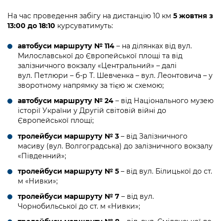
Підприємства, установи, організації
Уряд» – місцевий рівень»
Про відкриті дані
Портал Захисників та Захисниць
На час проведення забігу на дистанцію 10 км
5 жовтня з
Kyiv International Relations
13:00 до 18:10
курсуватимуть:
Важливе під час воєнного стану
Портал даних Києва
Безбар'єрність
Річні звіти
автобуси маршруту № 114
– на ділянках від вул.
Публічні дашборди
Портал послуг
Милославської до Європейської площі та від
Гендерна політика
залізничного вокзалу «Центральний» – далі
вул. Петлюри – б-р Т. Шевченка – вул. Леонтовича – у
Міський застосунок Київ Цифровий
зворотному напрямку за тією ж схемою;
Безбар'єрність
Важливе під час воєнного стану
автобуси маршруту № 24
– від Національного музею
Київська міська військова адміністрація
історії України у Другій світовій війні до
Європейської площі;
тролейбуси маршруту № 3
– від Залізничного
масиву (вул. Волгоградська) до залізничного вокзалу
«Південний»;
тролейбуси маршруту № 5
– від вул. Білицької до ст.
м «Нивки»;
тролейбуси маршруту № 7
– від вул.
Чорнобильської до ст. м «Нивки»;