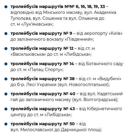
тролейбусів маршрутів №№ 6, 16, 18, 19, 33
–
відповідно від Мінського масиву, вул. Академіка
Туполєва, вул. Сошенка та вул. Ольжича до
ст. м «Лук’янівська»;
тролейбусів маршруту № 9
– від аеропорту «Київ»
до залізничного вокзалу «Південний»;
тролейбусів маршруту № 12
– від ст. м
«Васильківська» до ст. м «Либідська»;
тролейбусів маршруту № 14
– від Ботанічного саду
до ст. м «Палац Спорту»;
тролейбусів маршруту № 38
– від ст. м «Видубичі»
до б-р. Лесі Українки (вул. Новогоспітальної);
тролейбусів маршруту № 40
– від вул. Кадетський
гай до залізничного масиву (вул. Волгоградська);
тролейбусів маршруту № 43
– від Кібернетичного
центру до ст. м «Либідська»;
тролейбусів маршруту № 50
– від
вул. Милославської до Дарницької площі;