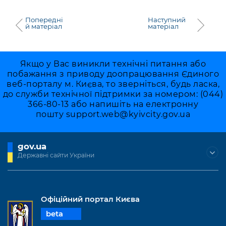
Попередні
Наступний
й матеріал
матеріал
Якщо у Вас виникли технічні питання або
побажання з приводу доопрацювання Єдиного
веб-порталу м. Києва, то зверніться, будь ласка,
до служби технічної підтримки за номером: (044)
366-80-13 або напишіть на електронну
пошту
support.web@kyivcity.gov.ua
gov.ua
Державні сайти України
Офіційний портал Києва
beta