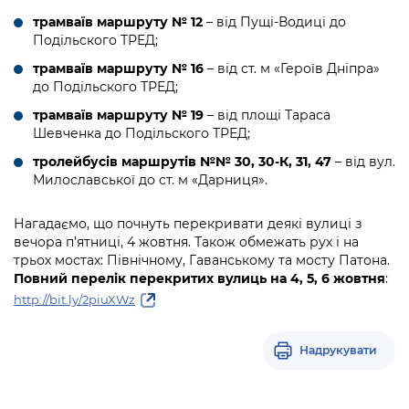
трамваїв маршруту № 12
– від Пущі-Водиці до
Подільского ТРЕД;
трамваїв маршруту № 16
– від ст. м «Героїв Дніпра»
до Подільского ТРЕД;
трамваїв маршруту № 19
– від площі Тараса
Шевченка до Подільского ТРЕД;
тролейбусів маршрутів №№ 30, 30-К, 31, 47
– від вул.
Милославської до ст. м «Дарниця».
Нагадаємо, що почнуть перекривати деякі вулиці з
вечора п’ятниці, 4 жовтня. Також обмежать рух і на
трьох мостах: Північному, Гаванському та мосту Патона.
Повний перелік перекритих вулиць на 4, 5, 6 жовтня
:
http://bit.ly/2piuXWz
Надрукувати