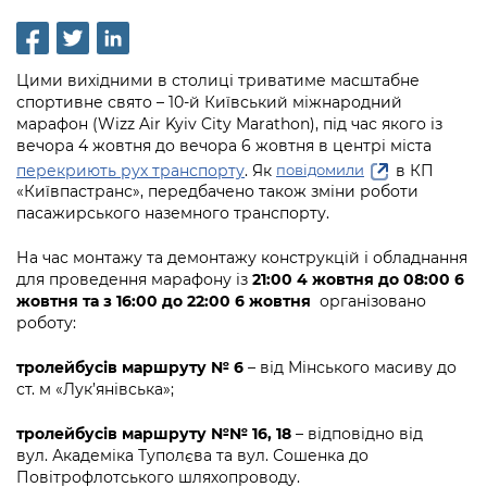
інформації
Рішення та розпорядження
Освіта та навчальні заклади
Громадська експертиза
Медіагалерея
Інформація з обмеженим доступом
Портал Послуг
Проєкти розпоряджень, що
Дороги, транспорт та парковки
Громадський бюджет
Підписатися на новини та анонси від
Цими вихідними в столиці триватиме масштабне
перебувають на погодженні КМВА
Подати запит онлайн
КМДА / Subscribe to announcements
спортивне свято – 10-й Київський міжнародний
Навколишнє середовище міста
Консультації з громадськістю
from the KCSA
марафон (Wizz Air Kyiv City Marathon), під час якого із
Рішення Київради
Проекти нормативно-правових та
вечора 4 жовтня до вечора 6 жовтня в центрі міста
Містобудування та земельні ділянки
Громадська рада
інших актів
Порядок акредитації медіа /
перекриють рух транспорту
. Як
в КП
повідомили
Контактна інформація
Accreditation process
«Київпастранс», передбачено також зміни роботи
Культура, спорт, дозвілля
Петиції
Нормативна база
пасажирського наземного транспорту.
Графік роботи та прийому громадян
Подати журналістський запит /
Бізнес та ліцензування
Відкритий бюджет
Питання і відповіді про публічну
На час монтажу та демонтажу конструкцій і обладнання
Submitting a media request
Вакансії
інформацію
для проведення марафону із
21:00 4 жовтня до 08:00 6
Фінанси та бюджет
Контактний центр
жовтня та з 16:00 до 22:00 6 жовтня
організовано
Зйомки в лікарнях в умовах воєнного
Статистика
Порядок оскарження рішень, дій чи
роботу:
стану / Rules for media coverage of
Безпека та правопорядок
Допомога учасникам АТО
бездіяльності розпорядників інформації
hospitals at work under martial law
Звернення громадян
тролейбусів маршруту № 6
– від Мінського масиву до
Ритуальні послуги
Рада з питань внутрішньо переміщених
ст. м «Лук’янівська»;
Звіти про опрацювання запитів на
Контакти для медіа / Contacts for mass
Регуляторна діяльність
осіб при Київській міській військовій
публічну інформацію
media
Іноземцям / For foreigners
адміністрації
тролейбусів маршруту №№ 16, 18
– відповідно від
Промисловість і наука Києва
вул. Академіка Туполєва та вул. Сошенка до
Інформація для споживачів
Пам'ятки культурної спадщини
Повітрофлотського шляхопроводу.
«Ініціатива «Партнерство «Відкритий