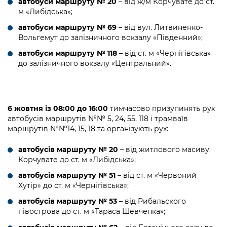
автобуси маршруту № 20
– від ж/м Корчувате до ст.
м «Либідська»;
автобуси маршруту № 69
– від вул. Литвиненко-
Вольгемут до залізничного вокзалу «Південний»;
автобуси маршруту № 118
– від ст. м «Чернігівська»
до залізничного вокзалу «Центральний».
6 жовтня із 08:00 до 16:00
тимчасово призупинять рух
автобусів маршрутів №№ 5, 24, 55, 118 і трамваїв
маршрутів №№14, 15, 18 та організують рух:
автобусів маршруту № 20
– від житлового масиву
Корчувате до ст. м «Либідська»;
автобусів маршруту № 51
– від ст. м «Червоний
Хутір» до ст. м «Чернігівська»;
автобусів маршруту № 53
– від Рибальского
півострова до ст. м «Тараса Шевченка»;