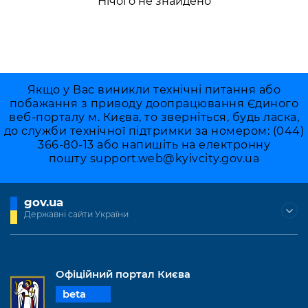
Нічого не знайдено
Якщо у Вас виникли технічні питання або
побажання з приводу доопрацювання Єдиного
веб-порталу м. Києва, то зверніться, будь ласка,
до служби технічної підтримки за номером: (044)
366-80-13 або напишіть на електронну
пошту
support.web@kyivcity.gov.ua
gov.ua
Державні сайти України
Офіційний портал Києва
beta