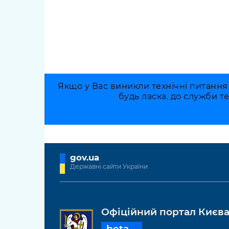
Якщо у Вас виникли технічні питання
будь ласка, до служби т
gov.ua
Державні сайти України
Офіційний портал Києв
beta