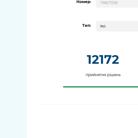
Номер:
довідки
Структура
Лікарні 
Рішення та розпорядження
Тип:
Усі
Освіта та
Проєкти розпоряджень, що
заклади
перебувають на погодженні
КМВА
Дороги, 
12172
парковки
Навколи
прийнятих рішень
середови