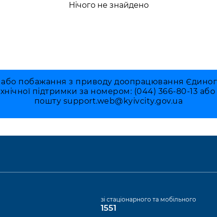
Нічого не знайдено
 або побажання з приводу доопрацювання Єдиного 
ехнічної підтримки за номером: (044) 366-80-13 аб
пошту
support.web@kyivcity.gov.ua
а
зі стаціонарного та мобільного
1551