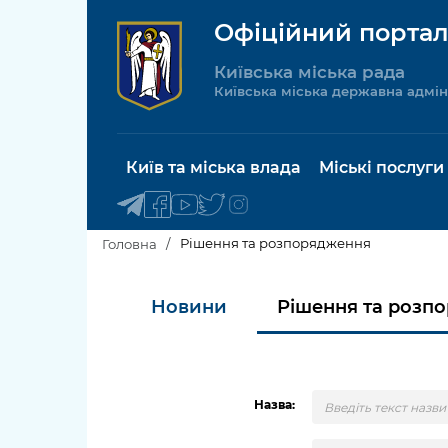
Офіційний портал
Київська міська рада
Київська міська державна адмін
Київ та міська влада
Міські послуги
Рішення та розпорядження
Головна
Київський міський голова
Будинок 
Новини
Рішення та розп
послуги
Київська міська рада
Пільги, су
Про Київ
соціальн
Назва:
Керівництво КМДА
Паспорт, 