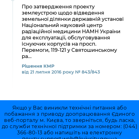
Про затвердження проекту
землеустрою щодо відведення
земельної ділянки державній установі
Національний науковий центр
радіаційної медицини НАМН України
для експлуатації, обслуговування
існуючих корпусів на просп.
Перемоги, 119-121 у Святошинському
ра...
Рішення КМР
від 21 липня 2016 року № 843/843
Якщо у Вас виникли технічні питання або
побажання з приводу доопрацювання Єдиного
веб-порталу м. Києва, то зверніться, будь ласка,
до служби технічної підтримки за номером: (044)
366-80-13 або напишіть на електронну
пошту
support.web@kyivcity.gov.ua