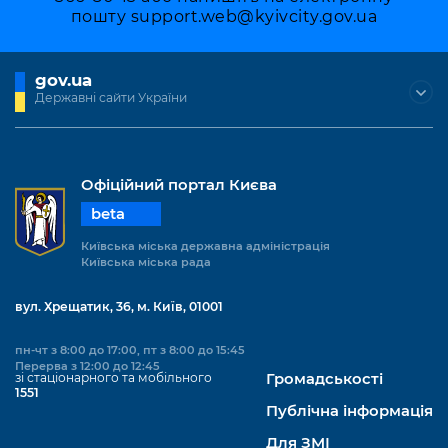
Підприємства, установи, організації
Уряд» – місцевий рівень»
пошту
support.web@kyivcity.gov.ua
Про відкриті дані
Портал Захисників та Захисниць
Kyiv International Relations
Важливе під час воєнного стану
Портал даних Києва
Безбар'єрність
gov.ua
Річні звіти
Державні сайти України
Публічні дашборди
Портал послуг
Гендерна політика
Міський застосунок Київ Цифровий
Безбар'єрність
Офіційний портал Києва
Важливе під час воєнного стану
beta
Київська міська військова адміністрація
Київська міська державна адміністрація
Київська міська рада
вул. Хрещатик, 36, м. Київ, 01001
пн-чт з 8:00 до 17:00, пт з 8:00 до 15:45
Перерва з 12:00 до 12:45
зі стаціонарного та мобільного
Громадськості
1551
Публічна інформація
Для ЗМІ