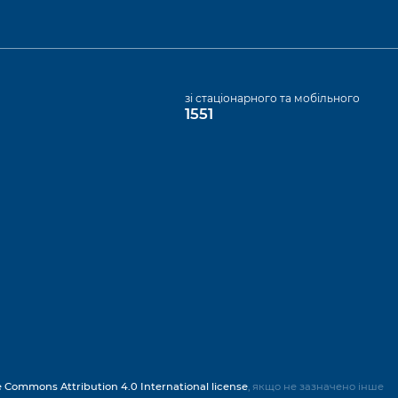
а
зі стаціонарного та мобільного
1551
e Commons Attribution 4.0 International license
, якщо не зазначено інше