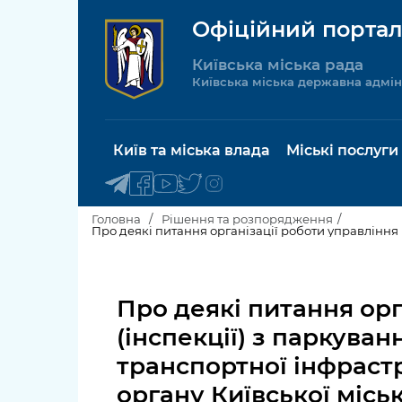
Офіційний портал
Київська міська рада
Київська міська державна адмін
Київ та міська влада
Міські послуги
Головна
Рішення та розпорядження
Київський міський голова
Будинок 
послуги
Про деякі питання орг
Київська міська рада
Пільги, су
(інспекції) з паркува
Про Київ
соціальн
транспортної інфраст
Керівництво КМДА
Паспорт, 
органу Київської міськ