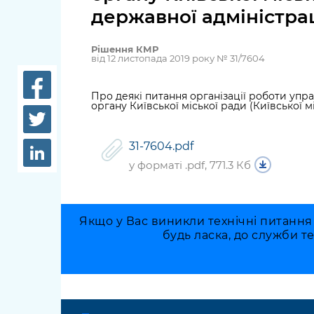
довідки
державної адміністрац
Структура
Лікарні 
Рішення та розпорядження
Рішення КМР
від 12 листопада 2019 року № 31/7604
Освіта та
Проєкти розпоряджень, що
заклади
перебувають на погодженні
Про деякі питання організації роботи упр
органу Київської міської ради (Київської м
КМВА
Дороги, 
парковки
31-7604.pdf
Навколи
у форматі .pdf, 771.3 Кб
середови
Якщо у Вас виникли технічні питання
будь ласка, до служби т