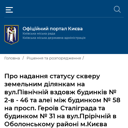
Офіційний портал Києва
Київська міська рада
Київська міська державна адміністрація
Київ та міська влада
Головна
Рішення та розпорядження
Міські послуги
Київський міський голова
Про надання статусу скверу
Громадськості
земельним ділянкам на
Київська міська рада
Будинок та комунальні послуги
вул.Північній вздовж будинків №
Публічна інформація
Про Київ
Пільги, субсидії та соціальний захист
Реєстр громадських об'єднань
2-в - 46 та алеї між будинком № 58
на просп. Героїв Сталіграда та
Керівництво КМДА
Для медіа / For Media
Паспорт, свідоцтва та довідки
Громадські слухання
Доступ до публічної інформації
будинком № 31 на вул.Прірічній в
Структура
Версія для людей з
Лікарні та медицина
Запобігання
Місцеві ініціативи
Про систему обліку публічної
Оболонському районі м.Києва
Новини та Анонси
порушеннями
корупції
зору