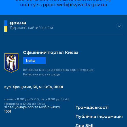
Підприємства, установи, організації
Уряд» – місцевий рівень»
пошту
support.web@kyivcity.gov.ua
Про відкриті дані
Портал Захисників та Захисниць
Kyiv International Relations
Важливе під час воєнного стану
Портал даних Києва
Безбар'єрність
gov.ua
Річні звіти
Державні сайти України
Публічні дашборди
Портал послуг
Гендерна політика
Міський застосунок Київ Цифровий
Безбар'єрність
Офіційний портал Києва
Важливе під час воєнного стану
beta
Київська міська військова адміністрація
Київська міська державна адміністрація
Київська міська рада
вул. Хрещатик, 36, м. Київ, 01001
пн-чт з 8:00 до 17:00, пт з 8:00 до 15:45
Перерва з 12:00 до 12:45
зі стаціонарного та мобільного
Громадськості
1551
Публічна інформація
Для ЗМІ