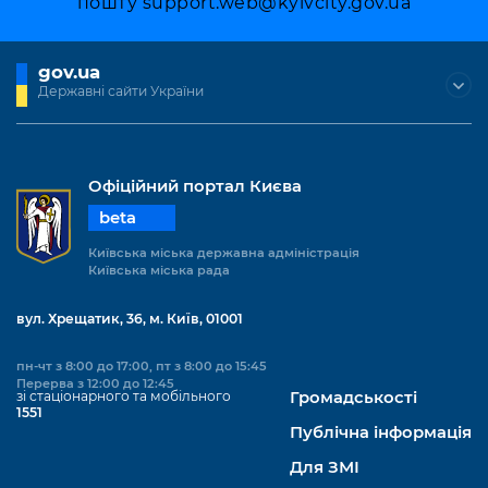
пошту
support.web@kyivcity.gov.ua
Підприємства, установи, організації
Уряд» – місцевий рівень»
Про відкриті дані
Портал Захисників та Захисниць
Kyiv International Relations
Важливе під час воєнного стану
Портал даних Києва
gov.ua
Безбар'єрність
Державні сайти України
Річні звіти
Публічні дашборди
Портал послуг
Гендерна політика
Міський застосунок Київ Цифровий
Офіційний портал Києва
Безбар'єрність
Важливе під час воєнного стану
beta
Київська міська військова адміністрація
Київська міська державна адміністрація
Київська міська рада
вул. Хрещатик, 36, м. Київ, 01001
пн-чт з 8:00 до 17:00, пт з 8:00 до 15:45
Перерва з 12:00 до 12:45
зі стаціонарного та мобільного
Громадськості
1551
Публічна інформація
Для ЗМІ