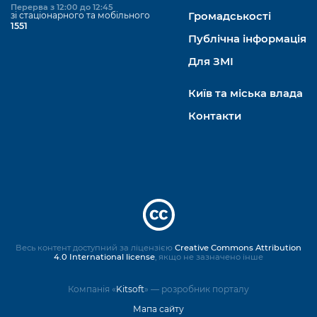
Перерва з 12:00 до 12:45
зі стаціонарного та мобільного
Громадськості
1551
Публічна інформація
Для ЗМІ
Київ та міська влада
Контакти
Весь контент доступний за ліцензією
Creative Commons Attribution
4.0 International license
, якщо не зазначено інше
Компанія «
Kitsoft
» — розробник порталу
Мапа сайту