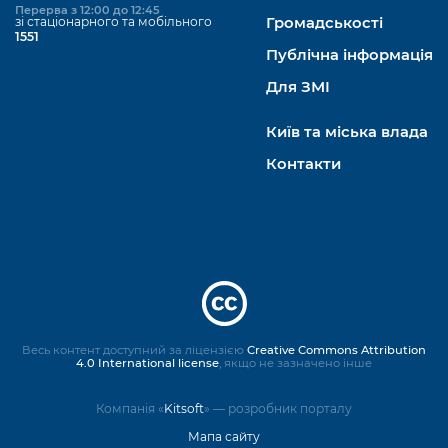
Перерва з 12:00 до 12:45
зі стаціонарного та мобільного
Громадськості
1551
Публічна інформація
Для ЗМІ
Київ та міська влада
Контакти
Весь контент доступний за ліцензією
Creative Commons Attribution
4.0 International license
, якщо не зазначено інше
Компанія «
Kitsoft
» — розробник порталу
Мапа сайту