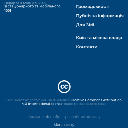
Перерва з 12:00 до 12:45
зі стаціонарного та мобільного
Громадськості
1551
Публічна інформація
Для ЗМІ
Київ та міська влада
Контакти
Весь контент доступний за ліцензією
Creative Commons Attribution
4.0 International license
, якщо не зазначено інше
Компанія «
Kitsoft
» — розробник порталу
Мапа сайту