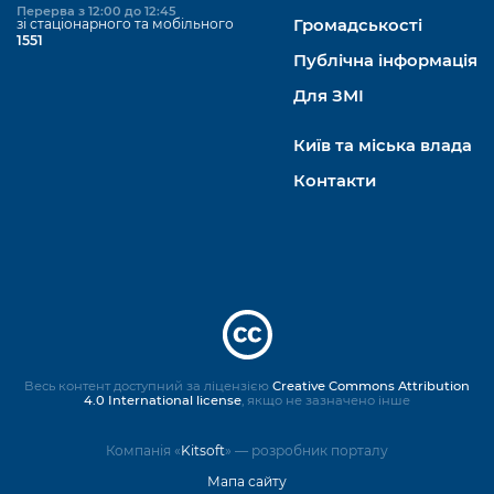
Перерва з 12:00 до 12:45
зі стаціонарного та мобільного
Громадськості
1551
Публічна інформація
Для ЗМІ
Київ та міська влада
Контакти
Весь контент доступний за ліцензією
Creative Commons Attribution
4.0 International license
, якщо не зазначено інше
Компанія «
Kitsoft
» — розробник порталу
Мапа сайту