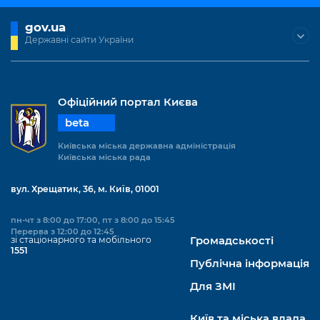
Підприємства, установи, організації
Уряд» – місцевий рівень»
Про відкриті дані
Портал Захисників та Захисниць
gov.ua
Kyiv International Relations
Важливе під час воєнного стану
Державні сайти України
Портал даних Києва
Безбар'єрність
Річні звіти
Публічні дашборди
Портал послуг
Гендерна політика
Офіційний портал Києва
Міський застосунок Київ Цифровий
beta
Безбар'єрність
Важливе під час воєнного стану
Київська міська державна адміністрація
Київська міська військова адміністрація
Київська міська рада
вул. Хрещатик, 36, м. Київ, 01001
пн-чт з 8:00 до 17:00, пт з 8:00 до 15:45
Перерва з 12:00 до 12:45
зі стаціонарного та мобільного
Громадськості
1551
Публічна інформація
Для ЗМІ
Київ та міська влада