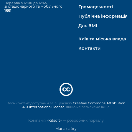
Перерва з 12:00 до 12:45
зі стаціонарного та мобільного
Громадськості
1551
Публічна інформація
Для ЗМІ
Київ та міська влада
Контакти
Весь контент доступний за ліцензією
Creative Commons Attribution
4.0 International license
, якщо не зазначено інше
Компанія «
Kitsoft
» — розробник порталу
Мапа сайту