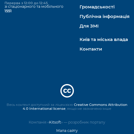
Перерва з 12:00 до 12:45
зі стаціонарного та мобільного
Громадськості
1551
Публічна інформація
Для ЗМІ
Київ та міська влада
Контакти
Весь контент доступний за ліцензією
Creative Commons Attribution
4.0 International license
, якщо не зазначено інше
Компанія «
Kitsoft
» — розробник порталу
Мапа сайту