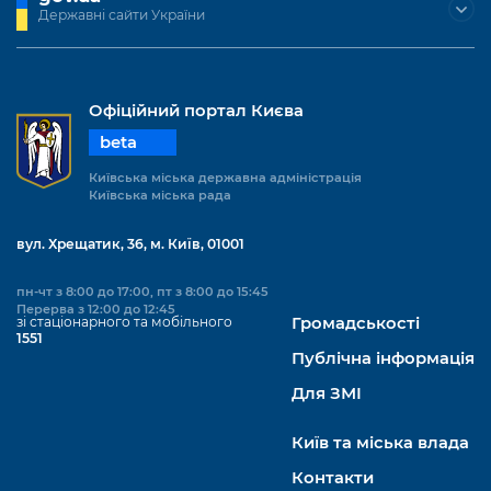
Підприємства, установи, організації
Уряд» – місцевий рівень»
Державні сайти України
Про відкриті дані
Портал Захисників та Захисниць
Kyiv International Relations
Важливе під час воєнного стану
Портал даних Києва
Безбар'єрність
Річні звіти
Офіційний портал Києва
Публічні дашборди
Портал послуг
beta
Гендерна політика
Міський застосунок Київ Цифровий
Київська міська державна адміністрація
Безбар'єрність
Київська міська рада
Важливе під час воєнного стану
Київська міська військова адміністрація
вул. Хрещатик, 36, м. Київ, 01001
пн-чт з 8:00 до 17:00, пт з 8:00 до 15:45
Перерва з 12:00 до 12:45
зі стаціонарного та мобільного
Громадськості
1551
Публічна інформація
Для ЗМІ
Київ та міська влада
Контакти