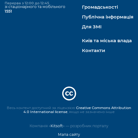
Перерва з 12:00 до 12:45
зі стаціонарного та мобільного
Громадськості
1551
Публічна інформація
Для ЗМІ
Київ та міська влада
Контакти
Весь контент доступний за ліцензією
Creative Commons Attribution
4.0 International license
, якщо не зазначено інше
Компанія «
Kitsoft
» — розробник порталу
Мапа сайту