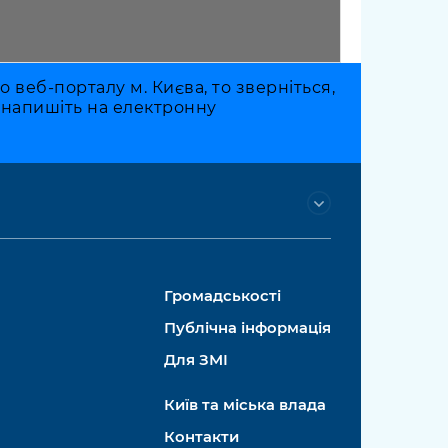
веб-порталу м. Києва, то зверніться,
о напишіть на електронну
Громадськості
Публічна інформація
Для ЗМІ
Київ та міська влада
Контакти