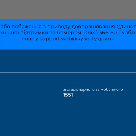
 або побажання з приводу доопрацювання Єдиного 
ехнічної підтримки за номером: (044) 366-80-13 аб
пошту
support.web@kyivcity.gov.ua
а
зі стаціонарного та мобільного
1551