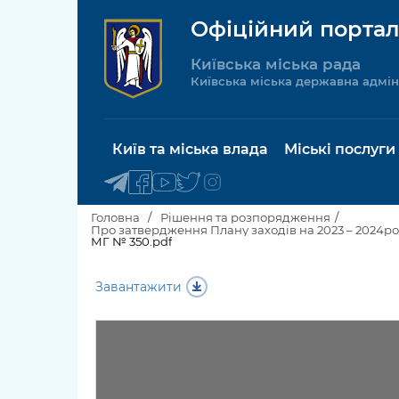
Офіційний портал
Київська міська рада
Київська міська державна адмін
Київ та міська влада
Міські послуги
Головна
Рішення та розпорядження
МГ № 350.pdf
Київський міський голова
Будинок 
Завантажити
послуги
Київська міська рада
Пільги, су
Про Київ
соціальн
Керівництво КМДА
Паспорт, 