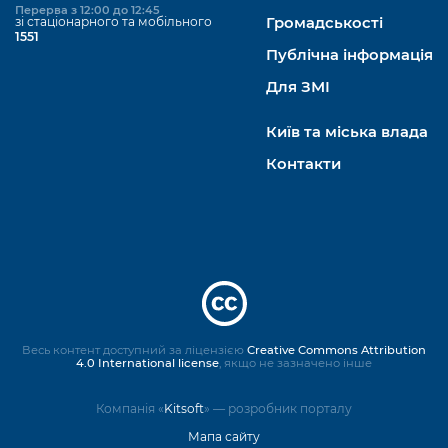
Перерва з 12:00 до 12:45
зі стаціонарного та мобільного
Громадськості
1551
Публічна інформація
Для ЗМІ
Київ та міська влада
Контакти
Весь контент доступний за ліцензією
Creative Commons Attribution
4.0 International license
, якщо не зазначено інше
Компанія «
Kitsoft
» — розробник порталу
Мапа сайту