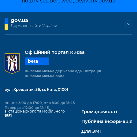
пошту
support.web@kyivcity.gov.ua
Підприємства, установи, організації
Уряд» – місцевий рівень»
Про відкриті дані
Портал Захисників та Захисниць
Kyiv International Relations
Важливе під час воєнного стану
Портал даних Києва
gov.ua
Безбар'єрність
Державні сайти України
Річні звіти
Публічні дашборди
Портал послуг
Гендерна політика
Міський застосунок Київ Цифровий
Офіційний портал Києва
Безбар'єрність
Важливе під час воєнного стану
beta
Київська міська військова адміністрація
Київська міська державна адміністрація
Київська міська рада
вул. Хрещатик, 36, м. Київ, 01001
пн-чт з 8:00 до 17:00, пт з 8:00 до 15:45
Перерва з 12:00 до 12:45
зі стаціонарного та мобільного
Громадськості
1551
Публічна інформація
Для ЗМІ