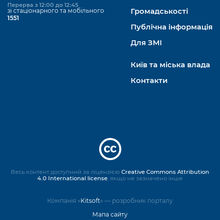
Перерва з 12:00 до 12:45
зі стаціонарного та мобільного
Громадськості
1551
Публічна інформація
Для ЗМІ
Київ та міська влада
Контакти
Весь контент доступний за ліцензією
Creative Commons Attribution
4.0 International license
, якщо не зазначено інше
Компанія «
Kitsoft
» — розробник порталу
Мапа сайту