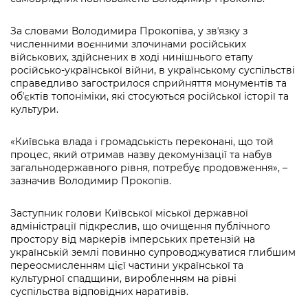
Підприємства, установи, організації
Уряд» – місцевий рівень»
Про відкриті дані
Портал Захисників та Захисниць
За словами Володимира Прокопіва, у звʼязку з
Kyiv International Relations
Важливе під час воєнного стану
Портал даних Києва
численними воєнними злочинами російських
Безбар'єрність
військових, здійснених в ході нинішнього етапу
Річні звіти
російсько-української війни, в українському суспільстві
Публічні дашборди
Портал послуг
справедливо загострилося сприйняття монументів та
Гендерна політика
обʼєктів топоніміки, які стосуються російської історії та
Міський застосунок Київ Цифровий
культури.
Безбар'єрність
Важливе під час воєнного стану
«Київська влада і громадськість переконані, що той
Київська міська військова адміністрація
процес, який отримав назву декомунізації та набув
загальнодержавного рівня, потребує продовження», –
зазначив Володимир Прокопів.
Заступник голови Київської міської державної
адміністрації підкреслив, що очищення публічного
простору від маркерів імперських претензій на
українській землі повинно супроводжуватися глибшим
переосмисленням цієї частини української та
культурної спадщини, виробленням на рівні
суспільства відповідних наративів.