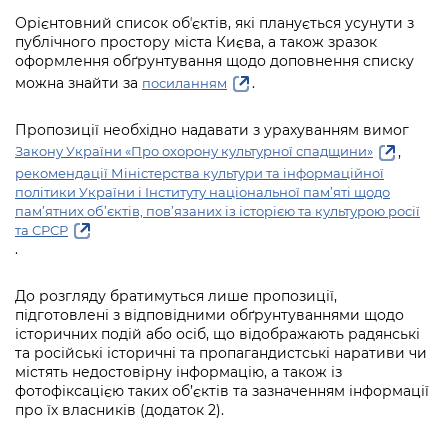
Орієнтовний список обʼєктів, які планується усунути з
публічного простору міста Києва, а також зразок
оформлення обґрунтування щодо доповнення списку
можна знайти
за
.
посиланням
Пропозиції необхідно надавати з урахуванням вимог
,
Закону України «Про охорону культурної спадщини»
рекомендації Міністерства культури та інформаційної
політики України і Інституту національної пам’яті щодо
пам’ятних об’єктів, пов’язаних із історією та культурою росії
та СРСР
.
До розгляду братимуться лише пропозиції,
підготовлені з відповідними обґрунтуваннями щодо
історичних подій або осіб, що відображають радянські
та російські історичні та пропагандистські наративи чи
містять недостовірну інформацію, а також із
фотофіксацією таких об’єктів та зазначенням інформації
про їх власників (додаток 2).