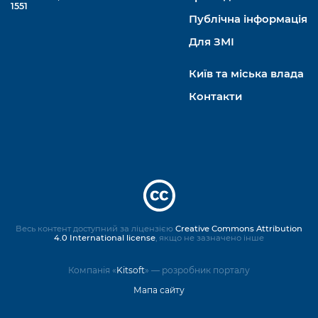
1551
Публічна інформація
Для ЗМІ
Київ та міська влада
Контакти
Весь контент доступний за ліцензією
Creative Commons Attribution
4.0 International license
, якщо не зазначено інше
Компанія «
Kitsoft
» — розробник порталу
Мапа сайту