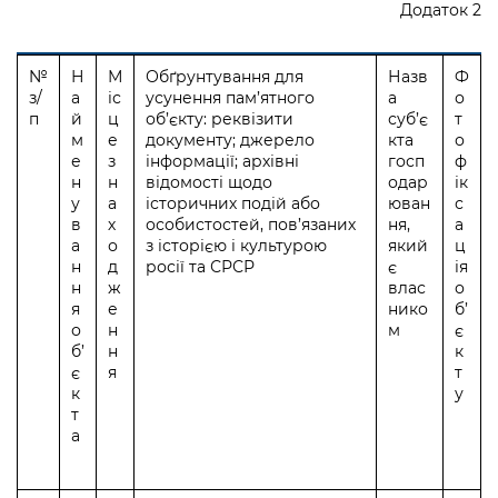
Додаток 2
№
Н
М
Обґрунтування для
Назв
Ф
з/
а
іс
усунення пам’ятного
а
о
п
й
ц
об’єкту: реквізити
суб’є
т
м
е
документу; джерело
кта
о
е
з
інформації; архівні
госп
ф
н
н
відомості щодо
одар
ік
у
а
історичних подій або
юван
с
в
х
особистостей, пов’язаних
ня,
а
а
о
з історією і культурою
який
ц
н
д
росії та СРСР
є
ія
н
ж
влас
о
я
е
нико
б’
о
н
м
є
б’
н
к
є
я
т
к
у
т
а