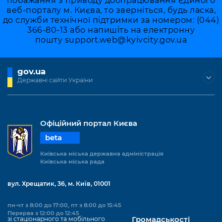
побажання з приводу доопрацювання Єдиного
веб-порталу м. Києва, то зверніться, будь ласка,
до служби технічної підтримки за номером: (044)
366-80-13 або напишіть на електронну
пошту
support.web@kyivcity.gov.ua
gov.ua
Державні сайти України
Офіційний портал Києва
beta
Київська міська державна адміністрація
Київська міська рада
вул. Хрещатик, 36, м. Київ, 01001
пн-чт з 8:00 до 17:00, пт з 8:00 до 15:45
Перерва з 12:00 до 12:45
зі стаціонарного та мобільного
Громадськості