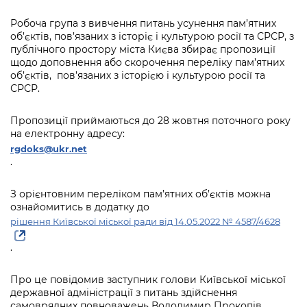
інформації
Рішення та розпорядження
Освіта та навчальні заклади
Громадська експертиза
Медіагалерея
Робоча група з вивчення питань усунення пам’ятних
Інформація з обмеженим доступом
Портал Послуг
об’єктів, пов’язаних з історіє і культурою росії та СРСР, з
Проєкти розпоряджень, що
Дороги, транспорт та парковки
Громадський бюджет
Підписатися на новини та анонси від
публічного простору міста Києва збирає пропозиції
перебувають на погодженні КМВА
Подати запит онлайн
КМДА / Subscribe to announcements
щодо доповнення або скорочення переліку пам’ятних
Навколишнє середовище міста
Консультації з громадськістю
об’єктів,
from the KCSA
пов’язаних з історією і культурою росії та
Рішення Київради
Проекти нормативно-правових та
СРСР.
Містобудування та земельні ділянки
Громадська рада
інших актів
Порядок акредитації медіа /
Контактна інформація
Accreditation process
Пропозиції приймаються до 28 жовтня поточного року
Культура, спорт, дозвілля
Петиції
Нормативна база
на електронну адресу:
Графік роботи та прийому громадян
Подати журналістський запит /
rgdoks@ukr.net
Бізнес та ліцензування
Відкритий бюджет
Питання і відповіді про публічну
.
Submitting a media request
Вакансії
інформацію
Фінанси та бюджет
Контактний центр
Зйомки в лікарнях в умовах воєнного
З орієнтовним переліком пам’ятних об’єктів можна
Статистика
Порядок оскарження рішень, дій чи
ознайомитись в додатку до
стану / Rules for media coverage of
Безпека та правопорядок
Допомога учасникам АТО
бездіяльності розпорядників інформації
рішення Київської міської ради від 14.05.2022 № 4587/4628
hospitals at work under martial law
Звернення громадян
Ритуальні послуги
Рада з питань внутрішньо переміщених
.
Звіти про опрацювання запитів на
Контакти для медіа / Contacts for mass
Регуляторна діяльність
осіб при Київській міській військовій
публічну інформацію
media
Іноземцям / For foreigners
адміністрації
Про це повідомив заступник голови Київської міської
Промисловість і наука Києва
Інформація для споживачів
державної адміністрації з питань здійснення
Пам'ятки культурної спадщини
«Ініціатива «Партнерство «Відкритий
самоврядних повноважень Володимир Прокопів.