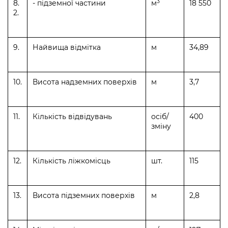
3
8.
- підземної частини
м
18 550
2.
9.
Найвища відмітка
м
34,89
10.
Висота надземних поверхів
м
3,7
11.
Кількість відвідувань
осіб/
400
зміну
12.
Кількість ліжкомісць
шт.
115
13.
Висота підземних поверхів
м
2,8