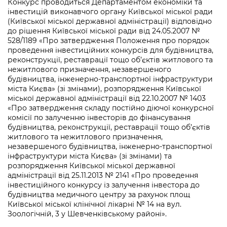
інформації
Конкурс проводиться Департаментом економіки та
Рішення та розпорядження
Освіта та навчальні заклади
Громадська експертиза
інвестицій виконавчого органу Київської міської ради
Медіагалерея
(Київської міської державної адміністрації) відповідно
Інформація з обмеженим доступом
Портал Послуг
Проєкти розпоряджень, що
Дороги, транспорт та парковки
Громадський бюджет
до рішення Київської міської ради від 24.05.2007 №
Підписатися на новини та анонси від
перебувають на погодженні КМВА
528/1189 «Про затвердження Положення про порядок
Подати запит онлайн
КМДА / Subscribe to announcements
Навколишнє середовище міста
проведення інвестиційних конкурсів для будівництва,
Консультації з громадськістю
from the KCSA
Рішення Київради
реконструкції, реставрації тощо об’єктів житлового та
Проекти нормативно-правових та
нежитлового призначення, незавершеного
Містобудування та земельні ділянки
Громадська рада
інших актів
Порядок акредитації медіа /
будівництва, інженерно-транспортної інфраструктури
Контактна інформація
Accreditation process
міста Києва» (зі змінами), розпорядження Київської
Культура, спорт, дозвілля
Петиції
Нормативна база
міської державної адміністрації від 22.10.2007 № 1403
Графік роботи та прийому громадян
«Про затвердження складу постійно діючої конкурсної
Подати журналістський запит /
Бізнес та ліцензування
Відкритий бюджет
комісії по залученню інвесторів до фінансування
Питання і відповіді про публічну
Submitting a media request
Вакансії
будівництва, реконструкції, реставрації тощо об’єктів
інформацію
Фінанси та бюджет
Контактний центр
житлового та нежитлового призначення,
Зйомки в лікарнях в умовах воєнного
Статистика
незавершеного будівництва, інженерно-транспортної
Порядок оскарження рішень, дій чи
стану / Rules for media coverage of
інфраструктури міста Києва» (зі змінами) та
Безпека та правопорядок
Допомога учасникам АТО
бездіяльності розпорядників інформації
hospitals at work under martial law
розпорядження Київської міської державної
Звернення громадян
адміністрації від 25.11.2013 № 2141 «Про проведення
Ритуальні послуги
Рада з питань внутрішньо переміщених
Звіти про опрацювання запитів на
інвестиційного конкурсу із залучення інвестора до
Контакти для медіа / Contacts for mass
Регуляторна діяльність
осіб при Київській міській військовій
публічну інформацію
будівництва медичного центру за рахунок площ
media
Іноземцям / For foreigners
адміністрації
Київської міської клінічної лікарні № 14 на вул.
Промисловість і наука Києва
Зоологічній, 3 у Шевченківському районі».
Інформація для споживачів
Пам'ятки культурної спадщини
«Ініціатива «Партнерство «Відкритий