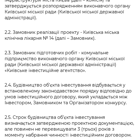
інфраструктури міста Києва (далі – комісія) та
затверджується розпорядженням виконавчого органу
Київської міської ради (Київської міської державної
адміністрації).
2.2. Замовник реалізації проекту - Київська міська
клінічна лікарня № 14 (далі – Замовник).
2.3. Замовник підготовчих робіт - комунальне
підприємство виконавчого органу Київської міської
ради (Київської міської державної адміністрації)
«Київське інвестиційне агентство».
2.4. Будівництво об’єкта інвестування відбувається у
встановленому законодавством порядку відповідно до
умов інвестиційного договору, який укладається між
Інвестором, Замовником та Організатором конкурсу.
2.5. Строк будівництва об’єкта інвестування
визначається затвердженою проектною документацією,
але повинен не перевищувати 3 (трьох) років з
моменту набрання чинності інвестиційним договором.