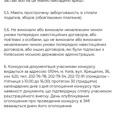
заставі або на це майно накладено арешт.
5.5. Мають прострочену заборгованість зі сплати
податків, зборів (обов’язкових платежів).
5.6. Не виконали або виконали неналежним чином
умови попередніх інвестиційних договорів, або
пов’язані з особами, що не виконали або виконали
неналежним чином умови попередніх інвестиційних
договорів, або інших договорів, які були підписані з
Київською міською державною адміністрацією.
6. Конкурсна документація учасникам конкурсу
видається за адресою: 01044, м. Київ, вул. Хрещатик, 36,
кім. 620, тел. 202-76-78, 202-79-34, 202-72-91 (понеділок –
п’ятниця з 10.00 до 16.00) протягом 30 (тридцяти)
календарних днів з дня оголошення конкурсу при
наявності документа, що підтверджує сплату учасником
реєстраційного внеску. День опублікування
оголошення про проведення конкурсу в ЗМІ
вважається днем його оголошення.