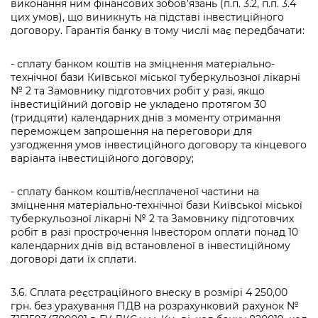
виконання ним фінансових зобов’язань (п.п. 3.2, п.п. 3.4
цих умов), що виникнуть на підставі інвестиційного
договору. Гарантія банку в тому числі має передбачати:
- сплату банком коштів на зміцнення матеріально-
технічної бази Київської міської туберкульозної лікарні
№ 2 та Замовнику підготовчих робіт у разі, якщо
інвестиційний договір не укладено протягом 30
(тридцяти) календарних днів з моменту отримання
переможцем запрошення на переговори для
узгодження умов інвестиційного договору та кінцевого
варіанта інвестиційного договору;
- сплату банком коштів/несплаченої частини на
зміцнення матеріально-технічної бази Київської міської
туберкульозної лікарні № 2 та Замовнику підготовчих
робіт в разі прострочення Інвестором оплати понад 10
календарних днів від встановленої в інвестиційному
договорі дати їх сплати.
3.6. Сплата реєстраційного внеску в розмірі 4 250,00
грн. без урахування ПДВ на розрахунковий рахунок №