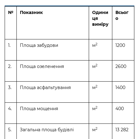
№
Показник
Одини
Всьог
ця
о
вим
іру
2
1.
Площа забудови
м
1200
2
2.
Площа озеленення
м
2600
2
3.
Площа асфальтування
м
1400
2
4.
Площа мощення
м
400
2
5.
Загальна площа будівлі
м
13 282