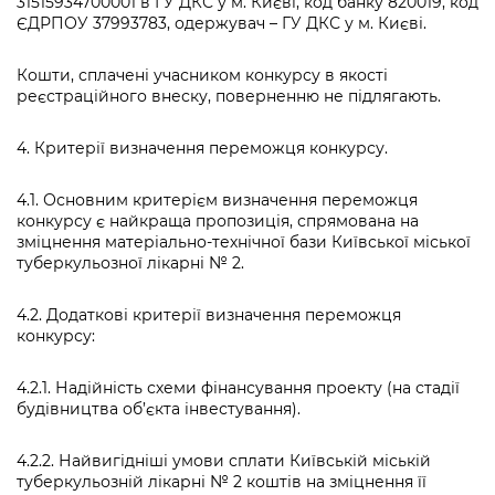
31515934700001 в ГУ ДКС у м. Києві, код банку 820019, код
ЄДРПОУ 37993783, одержувач – ГУ ДКС у м. Києві.
Кошти, сплачені учасником конкурсу в якості
реєстраційного внеску, поверненню не підлягають.
4. Критерії визначення переможця конкурсу.
4.1. Основним критерієм визначення переможця
конкурсу є найкраща пропозиція, спрямована на
зміцнення матеріально-технічної бази Київської міської
туберкульозної лікарні № 2.
4.2. Додаткові критерії визначення переможця
конкурсу:
4.2.1. Надійність схеми фінансування проекту (на стадії
будівництва об’єкта інвестування).
4.2.2. Найвигідніші умови сплати Київській міській
туберкульозній лікарні № 2 коштів на зміцнення її