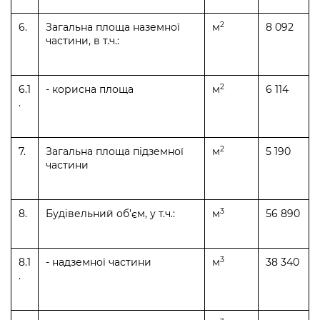
2
6.
Загальна площа наземної
м
8 092
частини, в т.ч.:
2
6.1
- корисна площа
м
6 114
.
2
7.
Загальна площа підземної
м
5 190
частини
3
8.
Будівельний об’єм, у т.ч.:
м
56 890
3
8.1
- надземної частини
м
38 340
.