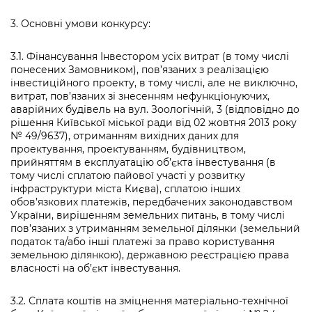
3. Основні умови конкурсу:
3.1. Фінансування Інвестором усіх витрат (в тому числі
понесених Замовником), пов’язаних з реалізацією
інвестиційного проекту, в тому числі, але не виключно,
витрат, пов’язаних зі знесенням нефункціонуючих,
аварійних будівель на вул. Зоологічній, 3 (відповідно до
рішення Київської міської ради від 02 жовтня 2013 року
№ 49/9637), отриманням вихідних даних для
проектування, проектуванням, будівництвом,
прийняттям в експлуатацію об’єкта інвестування (в
тому числі сплатою пайової участі у розвитку
інфраструктури міста Києва), сплатою інших
обов’язкових платежів, передбачених законодавством
України, вирішенням земельних питань, в тому числі
пов’язаних з утриманням земельної ділянки (земельний
податок та/або інші платежі за право користування
земельною ділянкою), державною реєстрацією права
власності на об’єкт інвестування.
3.2. Сплата коштів на зміцнення матеріально-технічної