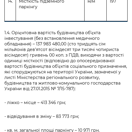
14.
Місткість підземного
м/м
197
паркінгу
1.4. Орієнтовна вартість будівництва об’єкта
інвестування (без встановлення медичного
обладнання) – 137 983 480,00 (сто тридцять сім
мільйонів дев’ятсот вісімдесят три тисячі чотириста
вісімдесят) гривень 00 коп. з ПДВ, виходячи з вартості
одиниці місткості (відповідно до опосередкованої
вартості будівництва об’єктів соціального призначення,
які споруджуються на території України, зазначеної у
листі Міністерства регіонального розвитку,
будівництва та житлово-комунального господарства
України від 27.01.2015 № 7/15-787):
- ліжко – місце – 413 346 грн;
- відвідування в зміну – 83 773 грн;
- кв. м. загальної площі паркінгу – 10 971 грн.