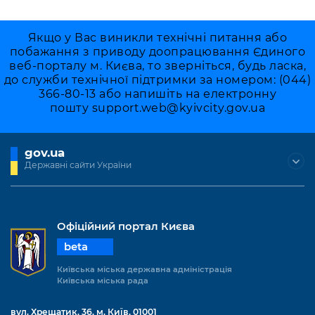
Якщо у Вас виникли технічні питання або
побажання з приводу доопрацювання Єдиного
веб-порталу м. Києва, то зверніться, будь ласка,
до служби технічної підтримки за номером: (044)
366-80-13 або напишіть на електронну
пошту
support.web@kyivcity.gov.ua
gov.ua
Державні сайти України
Офіційний портал Києва
beta
Київська міська державна адміністрація
Київська міська рада
вул. Хрещатик, 36, м. Київ, 01001