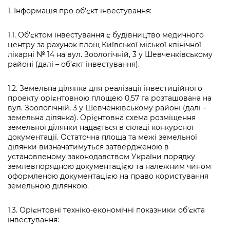
Підприємства, установи, організації
Уряд» – місцевий рівень»
Про відкриті дані
1. Інформація про об’єкт інвестування:
Портал Захисників та Захисниць
Kyiv International Relations
Важливе під час воєнного стану
Портал даних Києва
1.1. Об’єктом інвестування є будівництво медичного
Безбар'єрність
центру за рахунок площ Київської міської клінічної
Річні звіти
Публічні дашборди
лікарні № 14 на вул. Зоологічній, 3 у Шевченківському
Портал послуг
районі (далі – об’єкт інвестування).
Гендерна політика
Міський застосунок Київ Цифровий
1.2. Земельна ділянка для реалізації інвестиційного
Безбар'єрність
проекту орієнтовною площею 0,57 га розташована на
Важливе під час воєнного стану
вул. Зоологічній, 3 у Шевченківському районі (далі –
Київська міська військова адміністрація
земельна ділянка). Орієнтовна схема розміщення
земельної ділянки надається в складі конкурсної
документації. Остаточна площа та межі земельної
ділянки визначатимуться затвердженою в
установленому законодавством України порядку
землевпорядною документацією та належним чином
оформленою документацією на право користування
земельною ділянкою.
1.3. Орієнтовні техніко-економічні показники об'єкта
інвестування: