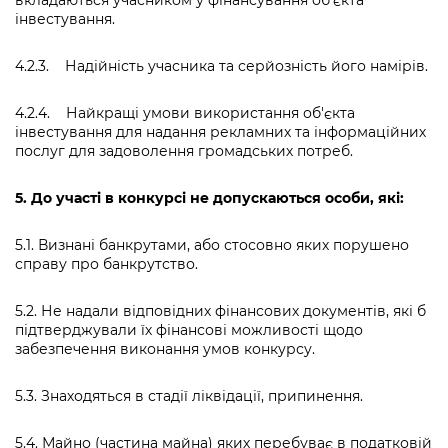
вкладаються учасником у фінансування об'єкта
інвестування.
4.2.3. Надійність учасника та серйозність його намірів.
4.2.4. Найкращі умови використання об'єкта
інвестування для надання рекламних та інформаційних
послуг для задоволення громадських потреб.
5.
До участі в конкурсі не допускаються особи, які:
5.1. Визнані банкрутами, або стосовно яких порушено
справу про банкрутство.
5.2. Не надали відповідних фінансових документів, які б
підтверджували їх фінансові можливості щодо
забезпечення виконання умов конкурсу.
5.3. Знаходяться в стадії ліквідації, припинення.
5.4. Майно (частина майна) яких перебуває в податковій