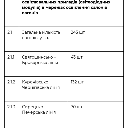
освітлювальних приладів (світлодіодних
модулів) в мережах освітлення салонів
вагонів
2.1
Загальна кількість
245 шт
вагонів, у т.ч.
2.1.1
Святошинсько –
43 шт
Броварська лінія
2.1.2
Куренівсько –
132 шт
Чернігівська лінія
2.1.3
Сирецько –
70 шт
Печерська лінія