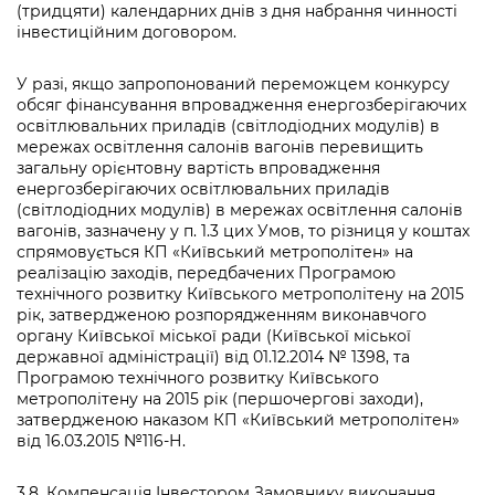
(тридцяти) календарних днів з дня набрання чинності
інвестиційним договором.
У разі, якщо запропонований переможцем конкурсу
обсяг фінансування впровадження енергозберігаючих
освітлювальних приладів (світлодіодних модулів) в
мережах освітлення салонів вагонів перевищить
загальну орієнтовну вартість впровадження
енергозберігаючих освітлювальних приладів
(світлодіодних модулів) в мережах освітлення салонів
вагонів, зазначену у п. 1.3 цих Умов, то різниця у коштах
спрямовується КП «Київський метрополітен» на
реалізацію заходів, передбачених Програмою
технічного розвитку Київського метрополітену на 2015
рік, затвердженою розпорядженням виконавчого
органу Київської міської ради (Київської міської
державної адміністрації) від 01.12.2014 № 1398, та
Програмою технічного розвитку Київського
метрополітену на 2015 рік (першочергові заходи),
затвердженою наказом КП «Київський метрополітен»
від 16.03.2015 №116-Н.
3.8. Компенсація Інвестором Замовнику виконання