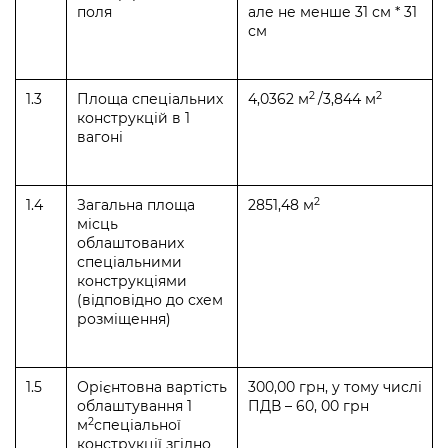
поля
але не менше 31 см * 31
см
2
2
1.3
Площа спеціальних
4,0362 м
/3,844 м
конструкцій в 1
вагоні
2
1.4
Загальна площа
2851,48 м
місць
облаштованих
спеціальними
конструкціями
(відповідно до схем
розміщення)
1.5
Орієнтовна вартість
300,00 грн, у тому числі
облаштування 1
ПДВ – 60, 00 грн
2
м
спеціальної
конструкції згідно