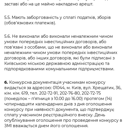
заставі або на це майно накладено арешт.
5.5. Мають заборгованість у сплаті податків, зборів
(обов’язкових платежів).
5.6. Не виконали або виконали неналежним чином
умови попередніх інвестиційних договорів, або
пов'язані з особами, що не виконали або виконали
неналежним чином умови попередніх інвестиційних
договорів, або інших договорів, які були підписані з
Київською міською державною адміністрацією та
підпорядкованими комунальними підприємствами.
6.
Конкурсна документація учасникам конкурсу
видається за адресою: 01044, м. Київ, вул. Хрещатик, 36,
кім. кім. 619, тел. 202-72-91, 202-76-80, 202-72-75
(понеділок – п’ятниця з 10.00 до 16.00) протягом (14)
чотирнадцяти календарних днів з дня оголошення
конкурсу при наявності документа, що підтверджує
сплату учасником реєстраційного внеску. День
опублікування оголошення про проведення конкурсу в
ЗМІ вважається днем його оголошення.