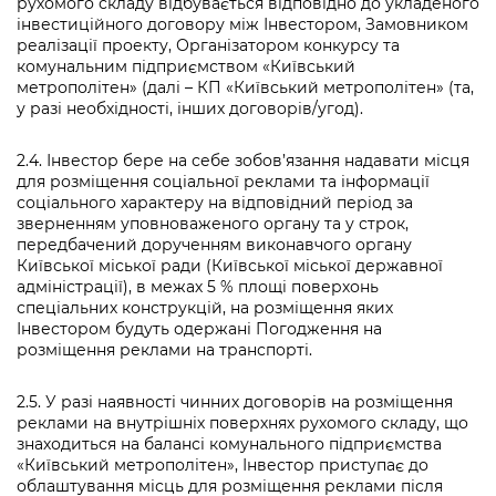
рухомого складу відбувається відповідно до укладеного
інвестиційного договору між Інвестором, Замовником
реалізації проекту, Організатором конкурсу та
комунальним підприємством «Київський
метрополітен» (далі – КП «Київський метрополітен» (та,
у разі необхідності, інших договорів/угод).
2.4. Інвестор бере на себе зобов’язання надавати місця
для розміщення соціальної реклами та інформації
соціального характеру на відповідний період за
зверненням уповноваженого органу та у строк,
передбачений дорученням виконавчого органу
Київської міської ради (Київської міської державної
адміністрації), в межах 5 % площі поверхонь
спеціальних конструкцій, на розміщення яких
Інвестором будуть одержані Погодження на
розміщення реклами на транспорті.
2.5. У разі наявності чинних договорів на розміщення
реклами на внутрішніх поверхнях рухомого складу, що
знаходиться на балансі комунального підприємства
«Київський метрополітен», Інвестор приступає до
облаштування місць для розміщення реклами після