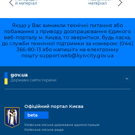
й матеріал
матеріал
Якщо у Вас виникли технічні питання або
побажання з приводу доопрацювання Єдиного
веб-порталу м. Києва, то зверніться, будь ласка,
до служби технічної підтримки за номером: (044)
366-80-13 або напишіть на електронну
пошту
support.web@kyivcity.gov.ua
gov.ua
Державні сайти України
Офіційний портал Києва
beta
Київська міська державна адміністрація
Київська міська рада