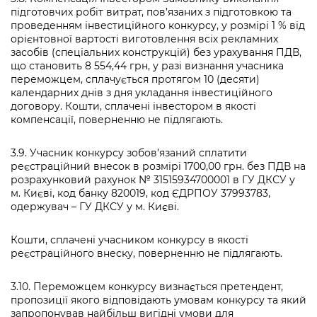
підготовчих робіт витрат, пов’язаних з підготовкою та
проведенням інвестиційного конкурсу, у розмірі 1 % від
орієнтовної вартості виготовлення всіх рекламних
засобів (спеціальних конструкцій) без урахування ПДВ,
що становить 8 554,44 грн, у разі визнання учасника
переможцем, сплачується протягом 10 (десяти)
календарних днів з дня укладання інвестиційного
договору. Кошти, сплачені інвестором в якості
компенсації, поверненню не підлягають.
3.9. Учасник конкурсу зобов’язаний сплатити
реєстраційний внесок в розмірі 1700,00 грн. без ПДВ на
розрахунковий рахунок № 31515934700001 в ГУ ДКСУ у
м. Києві, код банку 820019, код ЄДРПОУ 37993783,
одержувач – ГУ ДКСУ у м. Києві.
Кошти, сплачені учасником конкурсу в якості
реєстраційного внеску, поверненню не підлягають.
3.10. Переможцем конкурсу визнається претендент,
пропозиції якого відповідають умовам конкурсу та який
запропонував найбільш вигідні умови для