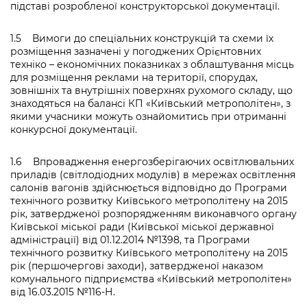
підставі розробленої конструкторської документації.
1.5 Вимоги до спеціальних конструкцій та схеми їх
розміщення зазначені у погоджених Орієнтовних
техніко – економічних показниках з облаштування місць
для розміщення реклами на території, спорудах,
зовнішніх та внутрішніх поверхнях рухомого складу, що
знаходяться на балансі КП «Київський метрополітен», з
якими учасники можуть ознайомитись при отриманні
конкурсної документації.
1.6 Впровадження енергозберігаючих освітлювальних
приладів (світлодіодних модулів) в мережах освітлення
салонів вагонів здійснюється відповідно до Програми
технічного розвитку Київського метрополітену на 2015
рік, затвердженої розпорядженням виконавчого органу
Київської міської ради (Київської міської державної
адміністрації) від 01.12.2014 №1398, та Програми
технічного розвитку Київського метрополітену на 2015
рік (першочергові заходи), затвердженої наказом
комунального підприємства «Київський метрополітен»
від 16.03.2015 №116-Н.