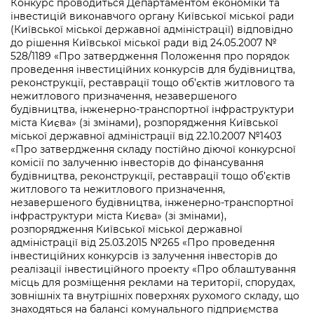
інформації
Конкурс проводиться Департаментом економіки та
Рішення та розпорядження
Освіта та навчальні заклади
Громадська експертиза
інвестицій виконавчого органу Київської міської ради
Медіагалерея
(Київської міської державної адміністрації) відповідно
Інформація з обмеженим доступом
Портал Послуг
Проєкти розпоряджень, що
Дороги, транспорт та парковки
Громадський бюджет
до рішення Київської міської ради від 24.05.2007 №
Підписатися на новини та анонси від
перебувають на погодженні КМВА
528/1189 «Про затвердження Положення про порядок
Подати запит онлайн
КМДА / Subscribe to announcements
Навколишнє середовище міста
проведення інвестиційних конкурсів для будівництва,
Консультації з громадськістю
from the KCSA
Рішення Київради
реконструкції, реставрації тощо об’єктів житлового та
Проекти нормативно-правових та
нежитлового призначення, незавершеного
Містобудування та земельні ділянки
Громадська рада
інших актів
Порядок акредитації медіа /
будівництва, інженерно-транспортної інфраструктури
Контактна інформація
Accreditation process
міста Києва» (зі змінами), розпорядження Київської
Культура, спорт, дозвілля
Петиції
Нормативна база
міської державної адміністрації від 22.10.2007 №1403
Графік роботи та прийому громадян
«Про затвердження складу постійно діючої конкурсної
Подати журналістський запит /
Бізнес та ліцензування
Відкритий бюджет
комісії по залученню інвесторів до фінансування
Питання і відповіді про публічну
Submitting a media request
Вакансії
будівництва, реконструкції, реставрації тощо об’єктів
інформацію
Фінанси та бюджет
Контактний центр
житлового та нежитлового призначення,
Зйомки в лікарнях в умовах воєнного
Статистика
незавершеного будівництва, інженерно-транспортної
Порядок оскарження рішень, дій чи
стану / Rules for media coverage of
інфраструктури міста Києва» (зі змінами),
Безпека та правопорядок
Допомога учасникам АТО
бездіяльності розпорядників інформації
hospitals at work under martial law
розпорядження Київської міської державної
Звернення громадян
адміністрації від 25.03.2015 №265 «Про проведення
Ритуальні послуги
Рада з питань внутрішньо переміщених
Звіти про опрацювання запитів на
інвестиційних конкурсів із залучення інвесторів до
Контакти для медіа / Contacts for mass
Регуляторна діяльність
осіб при Київській міській військовій
публічну інформацію
реалізації інвестиційного проекту «Про облаштування
media
Іноземцям / For foreigners
адміністрації
місць для розміщення реклами на території, спорудах,
Промисловість і наука Києва
зовнішніх та внутрішніх поверхнях рухомого складу, що
Інформація для споживачів
Пам'ятки культурної спадщини
«Ініціатива «Партнерство «Відкритий
знаходяться на балансі комунального підприємства