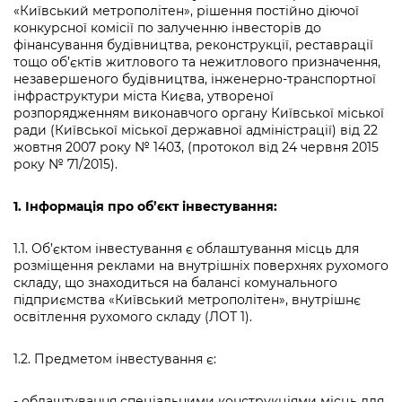
Підприємства, установи, організації
«Київський метрополітен», рішення постійно діючої
Уряд» – місцевий рівень»
Про відкриті дані
Портал Захисників та Захисниць
конкурсної комісії по залученню інвесторів до
Kyiv International Relations
фінансування будівництва, реконструкції, реставрації
Важливе під час воєнного стану
Портал даних Києва
тощо об’єктів житлового та нежитлового призначення,
Безбар'єрність
незавершеного будівництва, інженерно-транспортної
Річні звіти
Публічні дашборди
інфраструктури міста Києва, утвореної
Портал послуг
розпорядженням виконавчого органу Київської міської
Гендерна політика
ради (Київської міської державної адміністрації) від 22
Міський застосунок Київ Цифровий
жовтня 2007 року № 1403, (протокол від 24 червня 2015
Безбар'єрність
року № 71/2015).
Важливе під час воєнного стану
Київська міська військова адміністрація
1.
Інформація про об’єкт інвестування:
1.1. Об’єктом інвестування є облаштування місць для
розміщення реклами на внутрішніх поверхнях рухомого
складу, що знаходиться на балансі комунального
підприємства «Київський метрополітен», внутрішнє
освітлення рухомого складу (ЛОТ 1).
1.2. Предметом інвестування є:
- облаштування спеціальними конструкціями місць для