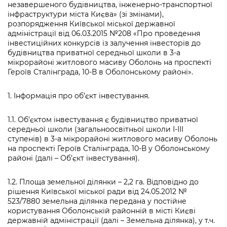
Підприємства, установи, організації
незавершеного будівництва, інженерно-транспортної
Уряд» – місцевий рівень»
Про відкриті дані
інфраструктури міста Києва» (зі змінами),
Портал Захисників та Захисниць
розпорядження Київської міської державної
Kyiv International Relations
Важливе під час воєнного стану
Портал даних Києва
адміністрації від 06.03.2015 №208 «Про проведення
Безбар'єрність
інвестиційних конкурсів із залучення інвесторів до
Річні звіти
Публічні дашборди
будівництва приватної середньої школи в 3-а
Портал послуг
мікрорайоні житлового масиву Оболонь на проспекті
Гендерна політика
Героїв Сталінграда, 10-В в Оболонському районі».
Міський застосунок Київ Цифровий
Безбар'єрність
1. Інформація про об’єкт інвестування.
Важливе під час воєнного стану
Київська міська військова адміністрація
1.1. Об’єктом інвестування є будівництво приватної
середньої школи (загальноосвітньої школи І-ІІІ
ступенів) в 3-а мікрорайоні житлового масиву Оболонь
на проспекті Героїв Сталінграда, 10-В у Оболонському
районі (далі – Об’єкт інвестування).
1.2. Площа земельної ділянки – 2,2 га. Відповідно до
рішення Київської міської ради від 24.05.2012 №
523/7880 земельна ділянка передана у постійне
користування Оболонській районній в місті Києві
державній адміністрації (далі – Земельна ділянка), у т.ч.