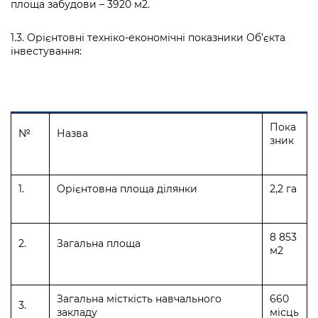
площа забудови – 3920 м2.
1.3. Орієнтовні техніко-економічні показники Об’єкта
інвестування:
Пока
№
Назва
зник
1.
Орієнтовна площа ділянки
2,2 га
8 853
2.
Загальна площа
м2
Загальна місткість навчального
660
3.
закладу
місць