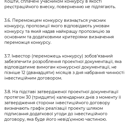
Кошти, сплачені учасником конкурсу в якості
реєстраційного внеску, поверненню не підлягають.
3.6. Переможцем конкурсу визнається учасник
конкурсу, пропозиції якого відповідають умовам
конкурсу та який надав найкращу пропозицію за
основним та додатковими критеріями визначення
переможця конкурсу.
3.7. Інвестор (переможець конкурсу) зобов’язаний
забезпечити розроблення проектної документації, яка
відповідатиме вимогам конкурсної документації, не
пізніше 12 (дванадцяти) місяців з дня набрання чинності
інвестиційним договором.
3.8. На підставі затвердженої проектної документації
протягом 30 (тридцяти) календарних днів з моменту її
затвердження сторони інвестиційного договору
визначають графік реалізації проекту шляхом
підписання додаткової угоди до інвестиційного
договору, яка буде його невід’ємною частиною.