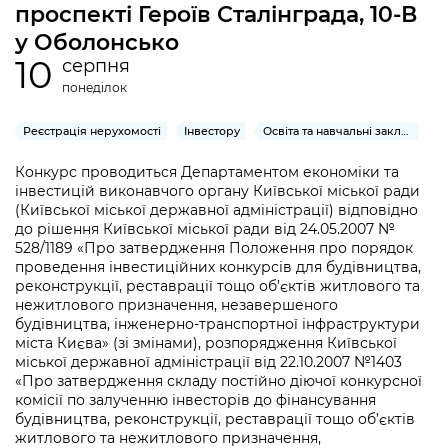
інформації
проспекті Героїв Сталінграда, 10-В
Рішення та розпорядження
Освіта та навчальні заклади
Громадська експертиза
Медіагалерея
у Оболонсько
Інформація з обмеженим доступом
Портал Послуг
Проєкти розпоряджень, що
Дороги, транспорт та парковки
Громадський бюджет
10
серпня
Підписатися на новини та анонси від
перебувають на погодженні КМВА
Подати запит онлайн
КМДА / Subscribe to announcements
понеділок
Навколишнє середовище міста
Консультації з громадськістю
from the KCSA
Рішення Київради
Проекти нормативно-правових та
Реєстрація нерухомості
Інвестору
Освіта та навчальні заклади
Містобудування та земельні ділянки
Громадська рада
інших актів
Порядок акредитації медіа /
Контактна інформація
Конкурс проводиться Департаментом економіки та
Accreditation process
Культура, спорт, дозвілля
Петиції
Нормативна база
інвестицій виконавчого органу Київської міської ради
Графік роботи та прийому громадян
(Київської міської державної адміністрації) відповідно
Подати журналістський запит /
Бізнес та ліцензування
Відкритий бюджет
до рішення Київської міської ради від 24.05.2007 №
Питання і відповіді про публічну
Submitting a media request
Вакансії
528/1189 «Про затвердження Положення про порядок
інформацію
Фінанси та бюджет
проведення інвестиційних конкурсів для будівництва,
Контактний центр
Зйомки в лікарнях в умовах воєнного
Статистика
реконструкції, реставрації тощо об’єктів житлового та
Порядок оскарження рішень, дій чи
стану / Rules for media coverage of
нежитлового призначення, незавершеного
Безпека та правопорядок
Допомога учасникам АТО
бездіяльності розпорядників інформації
hospitals at work under martial law
будівництва, інженерно-транспортної інфраструктури
Звернення громадян
міста Києва» (зі змінами), розпорядження Київської
Ритуальні послуги
Рада з питань внутрішньо переміщених
Звіти про опрацювання запитів на
міської державної адміністрації від 22.10.2007 №1403
Контакти для медіа / Contacts for mass
Регуляторна діяльність
осіб при Київській міській військовій
«Про затвердження складу постійно діючої конкурсної
публічну інформацію
media
Іноземцям / For foreigners
адміністрації
комісії по залученню інвесторів до фінансування
Промисловість і наука Києва
будівництва, реконструкції, реставрації тощо об’єктів
Інформація для споживачів
Пам'ятки культурної спадщини
житлового та нежитлового призначення,
«Ініціатива «Партнерство «Відкритий