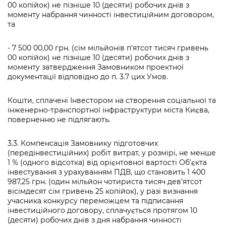
00 копійок) не пізніше 10 (десяти) робочих днів з
моменту набрання чинності інвестиційним договором,
та
- 7 500 00,00 грн. (сім мільйонів п’ятсот тисяч гривень
00 копійок) не пізніше 10 (десяти) робочих днів з
моменту затвердження Замовником проектної
документації відповідно до п. 3.7 цих Умов.
Кошти, сплачені Інвестором на створення соціальної та
інженерно-транспортної інфраструктури міста Києва,
поверненню не підлягають.
3.3. Компенсація Замовнику підготовчих
(передінвестиційних) робіт витрат, у розмірі, не менше
1 % (одного відсотка) від орієнтовної вартості Об’єкта
інвестування з урахуванням ПДВ, що становить 1 400
987,25 грн. (один мільйон чотириста тисяч дев’ятсот
вісімдесят сім гривень 25 копійок), у разі визнання
учасника конкурсу переможцем та підписання
інвестиційного договору, сплачується протягом 10
(десяти) робочих днів з дня набрання чинності