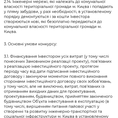
2.14. Інженерні мережі, які належать до комунальної
власності територіальної громади м. Києва і попадають
у пляму забудови, у разі необхідності, в установленому
порядку демонтуються і за кошти Інвестора
створюються нові, які безоплатно передаються до
комунальної власності територіальної громади м.
Києва.
3. Основні умови конкурсу:
3.1. Фінансування Інвестором усіх витрат (у тому числі
понесених Замовником реалізації проекту), пов’язаних
з реалізацією інвестиційного проекту, протягом
періоду часу від дати підписання інвестиційного
договору і закінчуючи моментом повного виконання
сторонами інвестиційного договору своїх зобов’язань,
у тому числі, але не виключно, витрат, пов’язаних із
отриманням вихідних даних для проектування,
проектуванням, будівництвом, прийняттям закінченого
будівництвом Об’єкта інвестування в експлуатацію (в
тому числі, вирішенням питання пайової участі у
створенні та розвитку інженерно-транспортної та
соціальної інфраструктури м. Києва в установленому