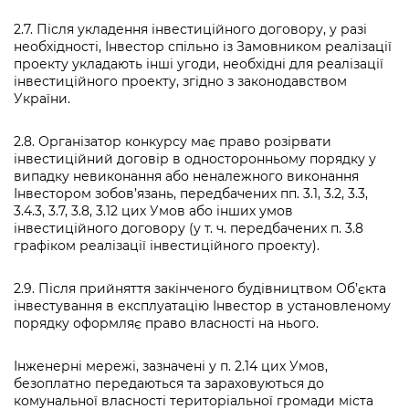
2.7. Після укладення інвестиційного договору, у разі
необхідності, Інвестор спільно із Замовником реалізації
проекту укладають інші угоди, необхідні для реалізації
інвестиційного проекту, згідно з законодавством
України.
2.8. Організатор конкурсу має право розірвати
інвестиційний договір в односторонньому порядку у
випадку невиконання або неналежного виконання
Інвестором зобов’язань, передбачених пп. 3.1, 3.2, 3.3,
3.4.3, 3.7, 3.8, 3.12 цих Умов або інших умов
інвестиційного договору (у т. ч. передбачених п. 3.8
графіком реалізації інвестиційного проекту).
2.9. Після прийняття закінченого будівництвом Об’єкта
інвестування в експлуатацію Інвестор в установленому
порядку оформляє право власності на нього.
Інженерні мережі, зазначені у п. 2.14 цих Умов,
безоплатно передаються та зараховуються до
комунальної власності територіальної громади міста