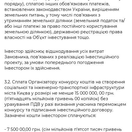
порядку), сплатою інших обов’язкових платежів,
встановлених законодавством України, вирішенням
земельних питань, у тому числі пов’язаних з
утриманням земельної ділянки (земельний податок та/
або інші платежі за право постійного користування
земельною ділянкою), державною реєстрацією права
власності на Об’єкт інвестування тощо.
Інвестор здійснює відшкодування усіх витрат
Замовника, пов’язаних з реалізацією Інвестиційного
проекту, за умови попереднього погодження
Інвестором їх здійснення.
3.2. Сплата Організатору конкурсу коштів на створення
соціальної та інженерно-транспортної інфраструктури
міста Києва у розмірі не менше 15 000 000, 00 грн.
(п’ятнадцять мільйонів гривень 00 копійок) без
урахування ПДВ у разі визнання учасника переможцем
конкурсу та підписання інвестиційного договору.
Зазначені кошти інвестором сплачуються:
- 7 500 00,00 грн. (сім мільйонів п’ятсот тисяч гривень