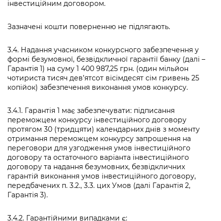
інвестиційним договором.
Зазначені кошти поверненню не підлягають.
3.4. Надання учасником конкурсного забезпечення у
формі безумовної, безвідкличної гарантії банку (далі –
Гарантія 1) на суму 1 400 987,25 грн. (один мільйон
чотириста тисяч дев’ятсот вісімдесят сім гривень 25
копійок) забезпечення виконання умов конкурсу.
3.4.1. Гарантія 1 має забезпечувати: підписання
переможцем конкурсу інвестиційного договору
протягом 30 (тридцяти) календарних днів з моменту
отримання переможцем конкурсу запрошення на
переговори для узгодження умов інвестиційного
договору та остаточного варіанта інвестиційного
договору та надання безумовних, безвідкличних
гарантій виконання умов інвестиційного договору,
передбачених п. 3.2., 3.3. цих Умов (далі Гарантія 2,
Гарантія 3).
3.4.2. Гарантійними випадками є: