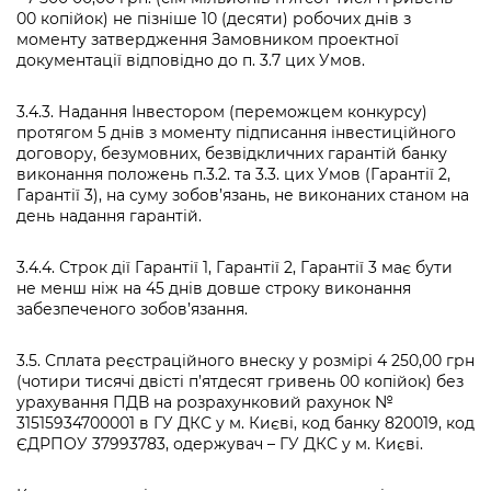
00 копійок) не пізніше 10 (десяти) робочих днів з
моменту затвердження Замовником проектної
документації відповідно до п. 3.7 цих Умов.
3.4.3. Надання Інвестором (переможцем конкурсу)
протягом 5 днів з моменту підписання інвестиційного
договору, безумовних, безвідкличних гарантій банку
виконання положень п.3.2. та 3.3. цих Умов (Гарантії 2,
Гарантії 3), на суму зобов’язань, не виконаних станом на
день надання гарантій.
3.4.4. Строк дії Гарантії 1, Гарантії 2, Гарантії 3 має бути
не менш ніж на 45 днів довше строку виконання
забезпеченого зобов’язання.
3.5. Сплата реєстраційного внеску у розмірі 4 250,00 грн
(чотири тисячі двісті п’ятдесят гривень 00 копійок) без
урахування ПДВ на розрахунковий рахунок №
31515934700001 в ГУ ДКС у м. Києві, код банку 820019, код
ЄДРПОУ 37993783, одержувач – ГУ ДКС у м. Києві.