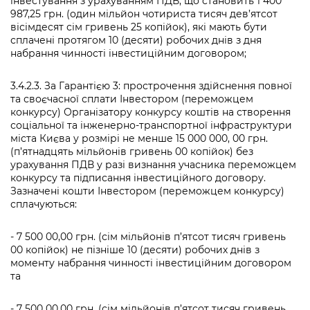
інвестування з урахуванням ПДВ, що становить 1 400
987,25 грн. (один мільйон чотириста тисяч дев’ятсот
вісімдесят сім гривень 25 копійок), які мають бути
сплачені протягом 10 (десяти) робочих днів з дня
набрання чинності інвестиційним договором;
3.4.2.3. За Гарантією 3: прострочення здійснення повної
та своєчасної сплати Інвестором (переможцем
конкурсу) Організатору конкурсу коштів на створення
соціальної та інженерно-транспортної інфраструктури
міста Києва у розмірі не менше 15 000 000, 00 грн.
(п’ятнадцять мільйонів гривень 00 копійок) без
урахування ПДВ у разі визнання учасника переможцем
конкурсу та підписання інвестиційного договору.
Зазначені кошти Інвестором (переможцем конкурсу)
сплачуються:
- 7 500 00,00 грн. (сім мільйонів п’ятсот тисяч гривень
00 копійок) не пізніше 10 (десяти) робочих днів з
моменту набрання чинності інвестиційним договором
та
- 7 500 00,00 грн. (сім мільйонів п’ятсот тисяч гривень