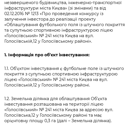
Підприємства, установи, організації
незавершеного будівництва, інженерно-транспортної
Уряд» – місцевий рівень»
Про відкриті дані
інфраструктури міста Києва» (зі змінами) та від
Портал Захисників та Захисниць
02.12.2016 № 1213 «Про проведення конкурсу із
Kyiv International Relations
Важливе під час воєнного стану
Портал даних Києва
залучення інвестора до реалізації проекту
Безбар'єрність
«Облаштування футбольного поля із штучного покриття
Річні звіти
Публічні дашборди
та супутньою спортивною інфраструктурою ліцею
Портал послуг
«Голосіївський» № 241 міста Києва на вул.
Гендерна політика
Голосіївській,12 у Голосіївському районі».
Міський застосунок Київ Цифровий
Безбар'єрність
1. Інформація про об’єкт інвестування:
Важливе під час воєнного стану
Київська міська військова адміністрація
1.1. Об’єктом інвестування є футбольне поле із штучного
покриття з супутньою спортивною інфраструктурою
ліцею «Голосіївський» № 241 міста Києва на вул.
Голосіївській,12 у Голосіївському районі.
1.2. Земельна ділянка для облаштування Об’єкта
інвестування розташована на території ліцею
«Голосіївський» № 241 міста Києва за адресою вул.
Голосіївська,12 у Голосіївському районі та має
орієнтовну площу 0,3 га (далі – Земельна ділянка).