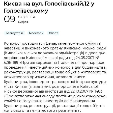
інформації
Києва на вул. Голосіївській,12 у
Рішення та розпорядження
Освіта та навчальні заклади
Громадська експертиза
Медіагалерея
Голосіївському
Інформація з обмеженим доступом
Портал Послуг
Проєкти розпоряджень, що
Дороги, транспорт та парковки
Громадський бюджет
09
серпня
Підписатися на новини та анонси від
перебувають на погодженні КМВА
Подати запит онлайн
КМДА / Subscribe to announcements
неділя
Навколишнє середовище міста
Консультації з громадськістю
from the KCSA
Рішення Київради
Проекти нормативно-правових та
Благоустрій
Інвестору
Спорт
Містобудування та земельні ділянки
Громадська рада
інших актів
Порядок акредитації медіа /
Контактна інформація
Конкурс проводиться Департаментом економіки та
Accreditation process
Культура, спорт, дозвілля
Петиції
Нормативна база
інвестицій виконавчого органу Київської міської ради
Графік роботи та прийому громадян
(Київської міської державної адміністрації) відповідно
Подати журналістський запит /
Бізнес та ліцензування
Відкритий бюджет
до рішення Київської міської ради від 24.05.2007 №
Питання і відповіді про публічну
Submitting a media request
Вакансії
528/1189 «Про затвердження Положення про порядок
інформацію
Фінанси та бюджет
проведення інвестиційних конкурсів для будівництва,
Контактний центр
Зйомки в лікарнях в умовах воєнного
Статистика
реконструкції, реставрації тощо об’єктів житлового та
Порядок оскарження рішень, дій чи
стану / Rules for media coverage of
нежитлового призначення, незавершеного
Безпека та правопорядок
Допомога учасникам АТО
бездіяльності розпорядників інформації
hospitals at work under martial law
будівництва, інженерно-транспортної інфраструктури
Звернення громадян
міста Києва» (зі змінами), розпоряджень Київської
Ритуальні послуги
Рада з питань внутрішньо переміщених
Звіти про опрацювання запитів на
міської державної адміністрації від 22.10.2007 № 1403
Контакти для медіа / Contacts for mass
Регуляторна діяльність
осіб при Київській міській військовій
«Про затвердження складу постійно діючої конкурсної
публічну інформацію
media
Іноземцям / For foreigners
адміністрації
комісії по залученню інвесторів до фінансування
Промисловість і наука Києва
будівництва, реконструкції, реставрації тощо об’єктів
Інформація для споживачів
Пам'ятки культурної спадщини
житлового та нежитлового призначення,
«Ініціатива «Партнерство «Відкритий