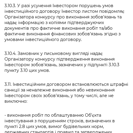
3.10.3. У разі усунення Інвестором порушень умов
інвестиційного договору Інвестор листом повідомляє
Організатора конкурсу про виконання зобов’язань та
надає інформацію з копіями підтверджуючих
документів про фактичне виконання робіт та/або
фактичне виконання фінансових зобов’язань згідно з
умовами інвестиційного договору.
3.10.4. Замовник у письмовому вигляді надає
Організатору конкурсу підтвердження виконання
Інвестором зобов’язань, зазначених у підпункті 3.10.3
пункту 3.10 цих умов.
3.11. Інвестиційним договором встановлюються штрафні
санкції за неналежне виконання або невиконання
Інвестором своїх зобов’язань, у тому числі, але не
виключно:
- виконання робіт по облаштуванню Об’єкта
інвестування з порушенням строків, визначених в
пункті 2.8 цих умов, вимог будівельних норм,
державних стандартів і правил та затверджених