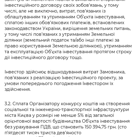
інвестиційного договору своїх зобов’язань, у тому
числі, але не виключно, витрат, пов’язаних із
облаштуванням та утриманням Об’єкта інвестування,
сплатою інших обов’язкових платежів, встановлених
законодавством України, вирішення земельних питань,
у тому числі пов’язаних з утриманням Земельної
ділянки (земельний податок та/або інші платежі за
право користування Земельною ділянкою), утриманням
та експлуатацією Об’єкта інвестування протягом строку
дії інвестиційного договору тощо.
Інвестор здійснює відшкодування витрат Замовника,
пов’язаних з реалізацією Інвестиційного проекту, за
умови попереднього погодження Інвестором їх
здійснення.
3.2. Сплата Організатору конкурсу коштів на створення
соціальної та інженерно-транспортної інфраструктури
міста Києва у розмірі не менше 5% від загальної
орієнтовної вартості будівництва Об’єкта інвестування
без урахування ПДВ, що становить 150 394,75 грн. (сто
п’ятдесят тисяч триста дев’яносто