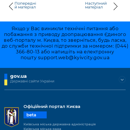
Попередні
Наступний
й матеріал
матеріал
Якщо у Вас виникли технічні питання або
побажання з приводу доопрацювання Єдиного
веб-порталу м. Києва, то зверніться, будь ласка,
до служби технічної підтримки за номером: (044)
366-80-13 або напишіть на електронну
пошту
support.web@kyivcity.gov.ua
gov.ua
Державні сайти України
Офіційний портал Києва
beta
Київська міська державна адміністрація
Київська міська рада