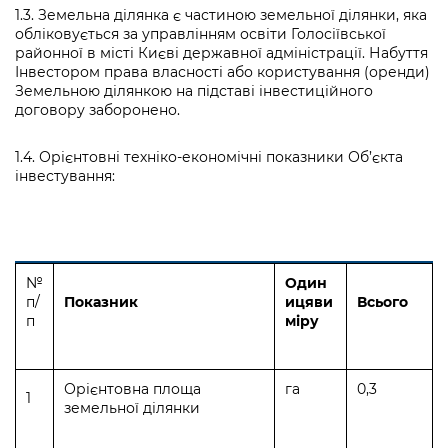
1.3. Земельна ділянка є частиною земельної ділянки, яка
обліковується за управлінням освіти Голосіївської
районної в місті Києві державної адміністрації. Набуття
Інвестором права власності або користування (оренди)
Земельною ділянкою на підставі інвестиційного
договору заборонено.
1.4. Орієнтовні техніко-економічні показники Об’єкта
інвестування:
№
Один
п/
Показник
иця
ви
Всього
п
міру
Орієнтовна площа
га
0,3
1
земельної ділянки