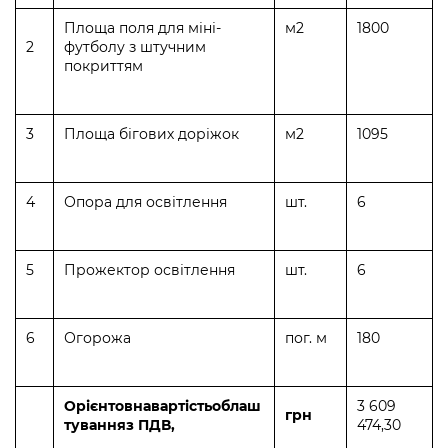
Площа поля для міні-
м2
1800
2
футболу з штучним
покриттям
3
Площа бігових доріжок
м2
1095
4
Опора для освітлення
шт.
6
5
Прожектор освітлення
шт.
6
6
Огорожа
пог. м
180
Орієнтовна
вартість
облаш
3 609
грн
тування
з ПДВ,
474,30