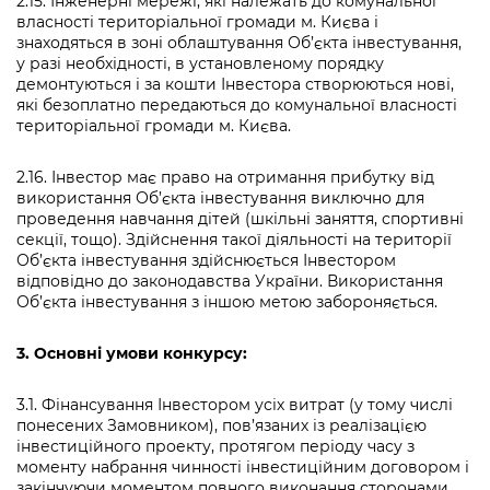
2.15. Інженерні мережі, які належать до комунальної
власності територіальної громади м. Києва і
знаходяться в зоні облаштування Об’єкта інвестування,
у разі необхідності, в установленому порядку
демонтуються і за кошти Інвестора створюються нові,
які безоплатно передаються до комунальної власності
територіальної громади м. Києва.
2.16. Інвестор має право на отримання прибутку від
використання Об’єкта інвестування виключно для
проведення навчання дітей (шкільні заняття, спортивні
секції, тощо). Здійснення такої діяльності на території
Об’єкта інвестування здійснюється Інвестором
відповідно до законодавства України. Використання
Об’єкта інвестування з іншою метою забороняється.
3.
Основні умови конкурсу:
3.1. Фінансування Інвестором усіх витрат (у тому числі
понесених Замовником), пов’язаних із реалізацією
інвестиційного проекту, протягом періоду часу з
моменту набрання чинності інвестиційним договором і
закінчуючи моментом повного виконання сторонами