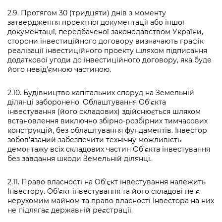
2.9. Протягом 30 (тридцяти) днів з моменту
затвердження проектної документації або іншої
документації, передбаченої законодавством України,
сторони інвестиційного договору визначають графік
реалізації інвестиційного проекту шляхом підписання
додаткової угоди до інвестиційного договору, яка буде
його невід’ємною частиною.
2.10. Будівництво капітальних споруд на Земельній
ділянці заборонено. Облаштування Об’єкта
інвестування (його складових) здійснюється шляхом
встановлення виключно збірно-розбірних тимчасових
конструкцій, без облаштування фундаментів. Інвестор
зобов’язаний забезпечити технічну можливість
демонтажу всіх складових частин Об’єкта інвестування
без завдання шкоди Земельній ділянці.
2.11. Право власності на Об’єкт інвестування належить
Інвестору. Об’єкт інвестування та його складові не є
нерухомим майном та право власності Інвестора на них
не підлягає державній реєстрації.