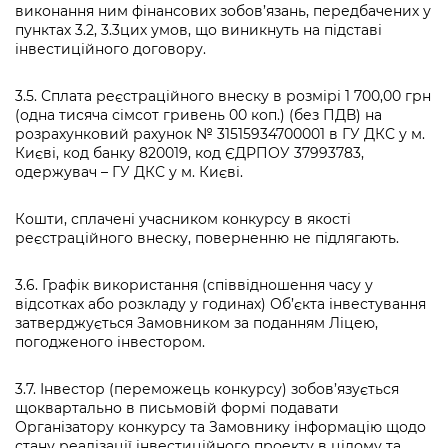
виконання ним фінансових зобов’язань, передбачених у
пунктах 3.2, 3.3цих умов, що виникнуть на підставі
інвестиційного договору.
3.5. Сплата реєстраційного внеску в розмірі 1 700,00 грн
(одна тисяча сімсот гривень 00 коп.) (без ПДВ) на
розрахунковий рахунок № 31515934700001 в ГУ ДКС у м.
Києві, код банку 820019, код ЄДРПОУ 37993783,
одержувач – ГУ ДКС у м. Києві.
Кошти, сплачені учасником конкурсу в якості
реєстраційного внеску, поверненню не підлягають.
3.6. Графік використання (співвідношення часу у
відсотках або розкладу у годинах) Об’єкта інвестування
затверджується Замовником за поданням Ліцею,
погодженого інвестором.
3.7. Інвестор (переможець конкурсу) зобов’язується
щоквартально в письмовій формі подавати
Організатору конкурсу та Замовнику інформацію щодо
стану реалізації інвестиційного проекту в цілому та