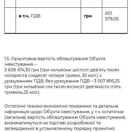
601
в т.ч.
ПДВ
грн
579,05
1.5. Орієнтовна вартість облаштування Об’єкта
інвестування –
3 609 474,30 грн (три мільйони шістсот дев’ять тисяч
чотириста сімдесят чотири гривні, 30 коп.) з
урахуванням ПДВ, без урахування ПДВ – 3 007 895,25
грн (три мільйони сім тисяч вісімсот дев’яносто п’ять
гривень,25 коп.).
Остаточні техніко-економічні показники та детальна
інформація щодо Об’єкта інвестування, у т.ч. остаточна
(загальна) вартість облаштування Об’єкта інвестування,
визначатимуться на підставі розробленої та
затвердженої в установленому порядку проектної