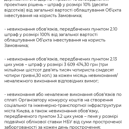
проектних рішень – штраф у розмірі 10% (десяти
відсотків) від загальної вартості облаштування Об’єкта
інвестування на користь Замовника;
- невиконання обов’язків, передбачених пунктом 2.10
штраф у розмірі 100% від загальної вартості
облаштування Об’єкта інвестування на користь
Замовника;
- невиконання обов’язків, передбачених пунктом 2.13
цих умов – штраф у розмірі 3 609 474,30 грн (три
мільйони шістсот дев’ять тисяч чотириста сімдесят
чотири гривні,30 коп.) за кожен місяць невиконання/
неналежного виконання відповідних вимог;
- невиконання або неналежне виконання обов’язків по
сплаті Організатору конкурсу коштів на створення
соціальної та інженерно-транспортної інфраструктури
міста Києва, а також невиконання обов’язку,
передбаченого пунктом 3.2 цих умов – пеня у розмірі
подвійної облікової ставки НБУ від суми простроченої
заборгованості за кожен день прострочення;