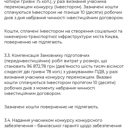
чотири гривні 75 коп.), у разі визнання учасника
переможцем конкурсу (Інвестором). Зазначені кошти
сплачуються Інвестором не пізніше 10 (десяти) робочих
днів з дня набрання чинності інвестиційним договором.
Кошти, сплачені Інвестором на створення соціальної та
інженерно-транспортної інфраструктури міста Києва,
поверненню не підлягають.
3.3. Компенсація Замовнику підготовчих
(передінвестиційних) робіт витрат у розмірі, що
становить 96 872,78 грн (дев’яносто шість тисяч вісімсот
сімдесят дві гривні 78 коп.) з урахуванням ПДВ, у разі
визнання учасника конкурсу переможцем. Вказані
кошти сплачуються Інвестором протягом 10 (десяти)
робочих днів з моменту набрання чинності
інвестиційним договором.
Зазначені кошти поверненню не підлягають.
3.4. Надання учасником конкурсу конкурсного
забезпечення – банківської гарантії щодо забезпечення