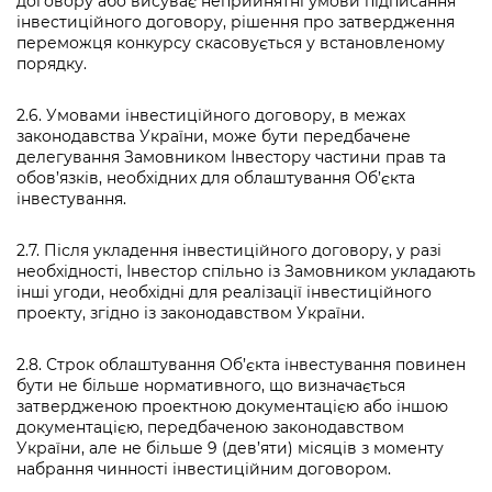
договору або висуває неприйнятні умови підписання
інвестиційного договору, рішення про затвердження
переможця конкурсу скасовується у встановленому
порядку.
2.6. Умовами інвестиційного договору, в межах
законодавства України, може бути передбачене
делегування Замовником Інвестору частини прав та
обов’язків, необхідних для облаштування Об’єкта
інвестування.
2.7. Після укладення інвестиційного договору, у разі
необхідності, Інвестор спільно із Замовником укладають
інші угоди, необхідні для реалізації інвестиційного
проекту, згідно із законодавством України.
2.8. Строк облаштування Об’єкта інвестування повинен
бути не більше нормативного, що визначається
затвердженою проектною документацією або іншою
документацією, передбаченою законодавством
України, але не більше 9 (дев’яти) місяців з моменту
набрання чинності інвестиційним договором.