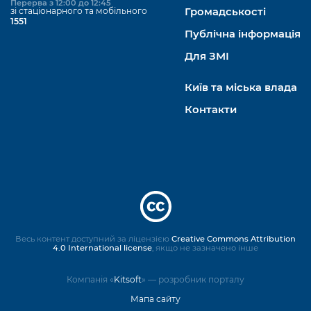
Перерва з 12:00 до 12:45
зі стаціонарного та мобільного
Громадськості
1551
Публічна інформація
Для ЗМІ
Київ та міська влада
Контакти
Весь контент доступний за ліцензією
Creative Commons Attribution
4.0 International license
, якщо не зазначено інше
Компанія «
Kitsoft
» — розробник порталу
Мапа сайту