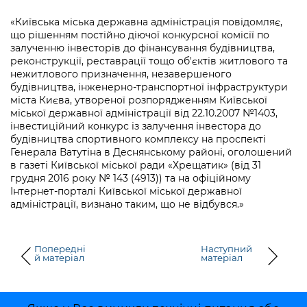
інформації
Рішення та розпорядження
Освіта та навчальні заклади
Громадська експертиза
Медіагалерея
«Київська міська державна адміністрація повідомляє,
Інформація з обмеженим доступом
Портал Послуг
що рішенням постійно діючої конкурсної комісії по
Проєкти розпоряджень, що
Дороги, транспорт та парковки
Громадський бюджет
Підписатися на новини та анонси від
залученню інвесторів до фінансування будівництва,
перебувають на погодженні КМВА
Подати запит онлайн
КМДА / Subscribe to announcements
реконструкції, реставрації тощо об'єктів житлового та
Навколишнє середовище міста
Консультації з громадськістю
нежитлового призначення, незавершеного
from the KCSA
Рішення Київради
Проекти нормативно-правових та
будівництва, інженерно-транспортної інфраструктури
Містобудування та земельні ділянки
Громадська рада
міста Києва, утвореної розпорядженням Київської
інших актів
Порядок акредитації медіа /
Контактна інформація
міської державної адміністрації від 22.10.2007 №1403,
Accreditation process
Культура, спорт, дозвілля
інвестиційний конкурс із залучення інвестора до
Петиції
Нормативна база
Графік роботи та прийому громадян
будівництва спортивного комплексу на проспекті
Подати журналістський запит /
Генерала Ватутіна в Деснянському районі, оголошений
Бізнес та ліцензування
Відкритий бюджет
Питання і відповіді про публічну
Submitting a media request
в газеті Київської міської ради «Хрещатик» (від 31
Вакансії
інформацію
грудня 2016 року № 143 (4913)) та на офіційному
Фінанси та бюджет
Контактний центр
Інтернет-порталі Київської міської державної
Зйомки в лікарнях в умовах воєнного
Статистика
Порядок оскарження рішень, дій чи
адміністрації, визнано таким, що не відбувся.»
стану / Rules for media coverage of
Безпека та правопорядок
Допомога учасникам АТО
бездіяльності розпорядників інформації
hospitals at work under martial law
Звернення громадян
Ритуальні послуги
Рада з питань внутрішньо переміщених
Звіти про опрацювання запитів на
Попередні
Наступний
Контакти для медіа / Contacts for mass
Регуляторна діяльність
осіб при Київській міській військовій
й матеріал
матеріал
публічну інформацію
media
Іноземцям / For foreigners
адміністрації
Промисловість і наука Києва
Інформація для споживачів
Пам'ятки культурної спадщини
«Ініціатива «Партнерство «Відкритий