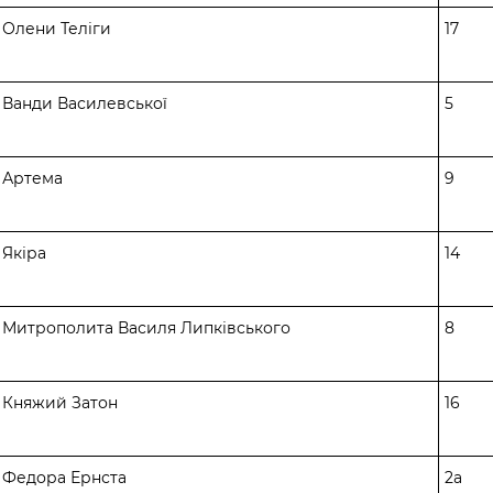
. Олени Теліги
17
. Ванди Василевської
5
. Артема
9
 Якіра
14
. Митрополита Василя Липківського
8
. Княжий Затон
16
. Федора Ернста
2а