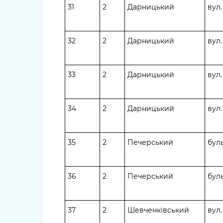
31
2
Дарницький
вул
32
2
Дарницький
вул
33
2
Дарницький
вул
34
2
Дарницький
вул
35
2
Печерський
буль
36
2
Печерський
буль
37
2
Шевченківський
вул