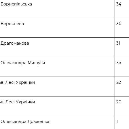
. Бориспільська
34
. Вереснева
3б
. Драгоманова
31
. Олександра Мишуги
3в
в. Лесі Українки
22
в. Лесі Українки
26
. Олександра Довженка
1