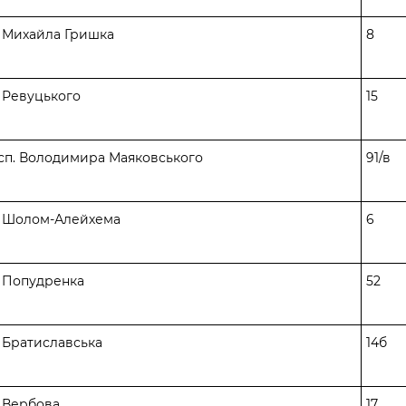
. Михайла Гришка
8
. Ревуцького
15
сп. Володимира Маяковського
91/в
. Шолом-Алейхема
6
. Попудренка
52
. Братиславська
14б
. Вербова
17