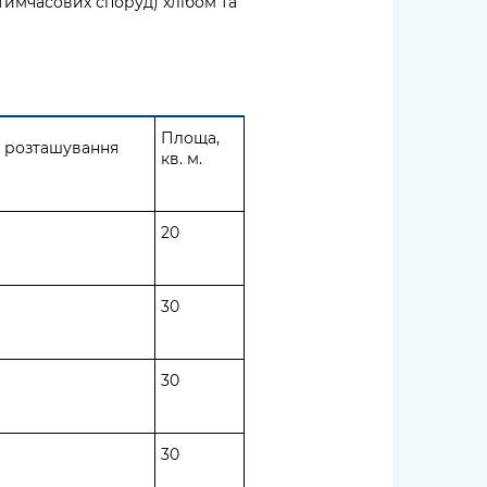
 (тимчасових споруд) хлібом та
Площа,
 розташування
кв. м.
20
30
30
30