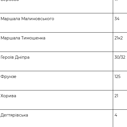
. Маршала Малиновського
34
. Маршала Тимошенка
21к2
 Героїв Дніпра
30/32
. Фрунзе
125
. Хорива
21
 Дегтярівська
4