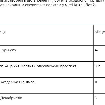
дів зі створення (встановлення) об’єктів роздрібної торгівлі
я найвищим споживчим попитом у місті Києві (Лот 2):
иця
Місце
 Горького
47
п. 40-річчя Жовтня (Голосіївський проспект)
59а
 Академіка Вільямса
11
. Декабристів
5