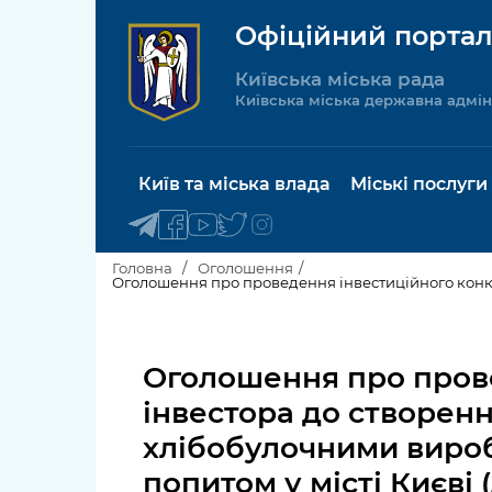
Офіційний портал
Київська міська рада
Київська міська державна адмін
Київ та міська влада
Міські послуги
Головна
Оголошення
Київський міський голова
Будинок 
послуги
Оголошення про прове
Київська міська рада
Пільги, су
інвестора до cтворення
Про Київ
соціальн
хлібобулочними виро
Керівництво КМДА
Паспорт, 
попитом у місті Києві (