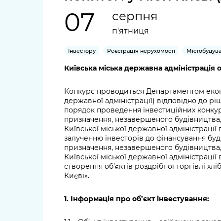
довідки
Структура
07
серпня
Лікарні 
п'ятниця
Рішення та розпорядження
Освіта та
Інвестору
Реєстрація нерухомості
Містобудува
Проєкти розпоряджень, що
заклади
перебувають на погодженні
Київська міська державна адміністрація
КМВА
Дороги, 
парковки
Конкурс проводиться Департаментом економ
державної адміністрації) відповідно до р
порядок проведення інвестиційних конкурс
Навколи
призначення, незавершеного будівництва,
середови
Київської міської державної адміністрації 
залученню інвесторів до фінансування буд
призначення, незавершеного будівництва,
Київської міської державної адміністрації
створення об’єктів роздрібної торгівлі 
Києві».
1. Інформація про об
’
єкт інвестування: