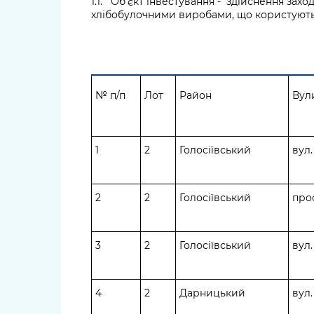
1.1. Об’єкт інвестування - здійснення захо
хлібобулочними виробами, що користуютьс
№ п/п
Лот
Район
Вул
1
2
Голосіївський
вул.
2
2
Голосіївський
прос
3
2
Голосіївський
вул.
4
2
Дарницький
вул