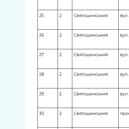
25
2
Святошинський
вул
26
2
Святошинський
вул
27
2
Святошинський
вул
28
2
Святошинський
вул
29
2
Святошинський
вул
30
2
Святошинський
про