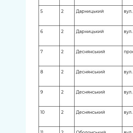
5
2
Дарницький
вул
6
2
Дарницький
вул
7
2
Деснянський
про
8
2
Деснянський
вул
9
2
Деснянський
вул
10
2
Деснянський
вул
11
2
Оболонський
вул