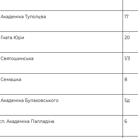
. Академіка Туполєва
17
. Гната Юри
20
. Святошинська
1/3
. Семашка
8
. Академіка Булаховського
5д
сп. Академіка Палладіна
6