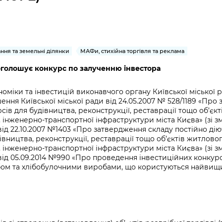
Громадська
Вакансії
Відкритий бюд
ся на
експертиза
Фінанси та бюджет
Інформація з
Поря
новин
Статистика
Контактний це
та медицина
обмеженим
оска
анонс
Громадський
Безпека та
доступом
рішен
КМДА
Звернення громадян
 навчальні
бюджет
правопорядок
безді
Subsc
ння та земельні ділянки
МАФи, стихійна торгівля та реклама
Подати запит
розпо
to
Регуляторна діяльність
Ритуальні послуги
 оголошує конкурс по залученню інвестора
онлайн
інфор
anno
транспорт та
ment
Іноземцям / For
Проекти
іки та інвестицій виконавчого органу Київської міської ра
Звіти
from 
foreigners
ішення Київської міської ради від 24.05.2007 № 528/1189 «П
нормативно-
опра
KCSA
ів для будівництва, реконструкції, реставрації тощо об’єк
шнє
правових та
запит
 інженерно-транспортної інфраструктури міста Києва» (зі з
ще міста
інших актів
публі
від 22.10.2007 №1403 «Про затвердження складу постійно діюч
інфо
івництва, реконструкції, реставрації тощо об’єктів житлово
 інженерно-транспортної інфраструктури міста Києва» (зі з
 від 05.09.2014 №990 «Про проведення інвестиційних конкурсі
хлібом та хлібобулочними виробами, що користуються найви