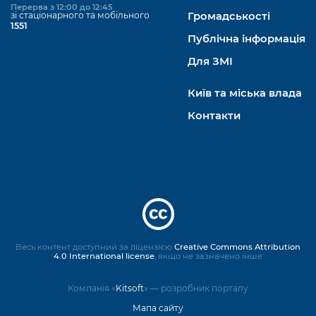
Перерва з 12:00 до 12:45
зі стаціонарного та мобільного
Громадськості
1551
Публічна інформація
Для ЗМІ
Київ та міська влада
Контакти
Весь контент доступний за ліцензією
Creative Commons Attribution
4.0 International license
, якщо не зазначено інше
Компанія «
Kitsoft
» — розробник порталу
Мапа сайту